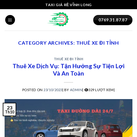
Skip
TAXI GIÁ RẺ VĨNH LONG
to
content
0769.31.87.87
CATEGORY ARCHIVES:
THUÊ XE ĐI TỈNH
THUÊ XE ĐI TỈNH
Thuê Xe Dịch Vụ: Tận Hưởng Sự Tiện Lợi
Và An Toàn
POSTED ON
23/10/2023
|
BY
ADMIN
|
329 LƯỢT XEM|
23
Th10