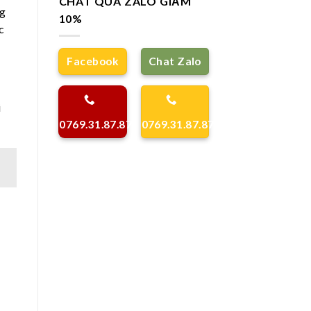
CHAT QUA ZALO GIẢM
ng
10%
c
Facebook
Chat Zalo
i
0769.31.87.87
0769.31.87.87