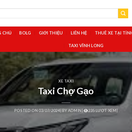
G CHỦ
BOLG
GIỚI THIỆU
LIÊN HỆ
THUÊ XE TẠI TỈ
TAXI VĨNH LONG
XE TAXI
Taxi Chợ Gạo
POSTED ON
03/07/2024
|
BY
ADMIN
|
235 LƯỢT XEM|