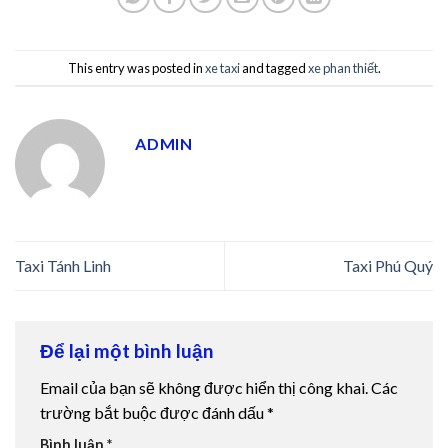
fixbet
jojobet
This entry was posted in
xe taxi
and tagged
xe phan thiết
.
holiganbet
ADMIN
Superbetin giriş
turboslot
betpark
Taxi Tánh Linh
Taxi Phú Quý
jojobet giriş
izmir escort
Để lại một bình luận
holiganbet
Email của bạn sẽ không được hiển thị công khai.
Các
trường bắt buộc được đánh dấu
*
holiganbet giriş
Bình luận
*