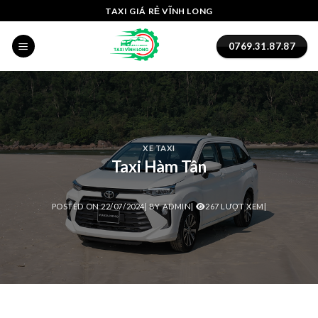
Skip
Hacklink panel
TAXI GIÁ RẺ VĨNH LONG
to
Hacklink panel
content
0769.31.87.87
Backlink paketleri
Hacklink
Hacklink
XE TAXI
Taxi Hàm Tân
Hacklink
Hacklink
POSTED ON
22/07/2024
|
BY
ADMIN
|
267 LƯỢT XEM|
Hacklink
Hacklink panel
Hacklink panel