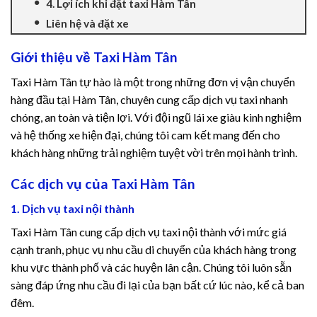
4. Lợi ích khi đặt taxi Hàm Tân
Hacklink Panel
Liên hệ và đặt xe
Hacklink panel
Giới thiệu về Taxi Hàm Tân
Taxi Hàm Tân tự hào là một trong những đơn vị vận chuyển
Hacklink panel
hàng đầu tại Hàm Tân, chuyên cung cấp dịch vụ taxi nhanh
chóng, an toàn và tiện lợi. Với đội ngũ lái xe giàu kinh nghiệm
Hacklink panel
và hệ thống xe hiện đại, chúng tôi cam kết mang đến cho
khách hàng những trải nghiệm tuyệt vời trên mọi hành trình.
Hacklink Panel
Các dịch vụ của Taxi Hàm Tân
Hacklink panel
1. Dịch vụ taxi nội thành
Hacklink panel
Taxi Hàm Tân cung cấp dịch vụ taxi nội thành với mức giá
cạnh tranh, phục vụ nhu cầu di chuyển của khách hàng trong
Hacklink Panel
khu vực thành phố và các huyện lân cận. Chúng tôi luôn sẵn
Hacklink Panel
sàng đáp ứng nhu cầu đi lại của bạn bất cứ lúc nào, kể cả ban
đêm.
Hacklink panel