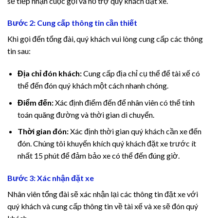
sẽ tiếp nhận cuộc gọi và hỗ trợ quý khách đặt xe.
Hacklink panel
Bước 2: Cung cấp thông tin cần thiết
Hacklink panel
Khi gọi đến tổng đài, quý khách vui lòng cung cấp các thông
Hacklink panel
tin sau:
Hacklink panel
Địa chỉ đón khách:
Cung cấp địa chỉ cụ thể để tài xế có
thể đến đón quý khách một cách nhanh chóng.
Hacklink panel
Điểm đến:
Xác định điểm đến để nhân viên có thể tính
toán quãng đường và thời gian di chuyển.
Hacklink panel
Thời gian đón:
Xác định thời gian quý khách cần xe đến
Hacklink panel
đón. Chúng tôi khuyến khích quý khách đặt xe trước ít
nhất 15 phút để đảm bảo xe có thể đến đúng giờ.
Hacklink
Bước 3: Xác nhận đặt xe
Hacklink panel
Nhân viên tổng đài sẽ xác nhận lại các thông tin đặt xe với
Hacklink panel
quý khách và cung cấp thông tin về tài xế và xe sẽ đón quý