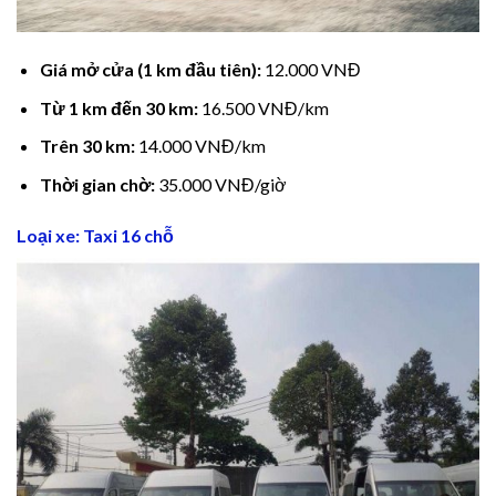
Hacklink Panel
Giá mở cửa (1 km đầu tiên):
12.000 VNĐ
Hacklink
Từ 1 km đến 30 km:
16.500 VNĐ/km
Hacklink panel
Trên 30 km:
14.000 VNĐ/km
Hacklink Panel
Thời gian chờ:
35.000 VNĐ/giờ
Hacklink
Loại xe: Taxi 16 chỗ
Hacklink Panel
Hacklink Panel
Masal Oku
Hacklink
Hacklink panel