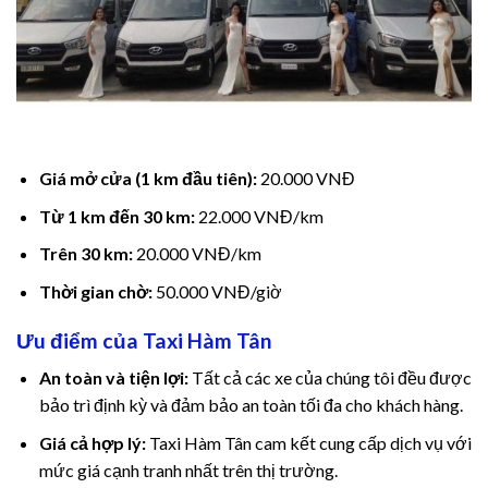
Hacklink panel
Hacklink panel
Hacklink Panel
Giá mở cửa (1 km đầu tiên):
20.000 VNĐ
Hacklink
Từ 1 km đến 30 km:
22.000 VNĐ/km
Hacklink
Trên 30 km:
20.000 VNĐ/km
Hacklink
Thời gian chờ:
50.000 VNĐ/giờ
Ưu điểm của Taxi Hàm Tân
Hacklink panel
An toàn và tiện lợi:
Tất cả các xe của chúng tôi đều được
Hacklink panel
bảo trì định kỳ và đảm bảo an toàn tối đa cho khách hàng.
Hacklink
Giá cả hợp lý:
Taxi Hàm Tân cam kết cung cấp dịch vụ với
mức giá cạnh tranh nhất trên thị trường.