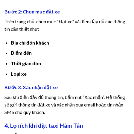
Bước 2: Chọn mục đặt xe
trimology review
Trên trang chủ, chọn mục “Đặt xe” và điền đầy đủ các thông
alpha fuel pro
tin cần thiết như:
trimology review
Địa chỉ đón khách
Điểm đến
jojobet giriş
Thời gian đón
jojobet
Loại xe
nerobet
Bước 3: Xác nhận đặt xe
jojobet güncel giriş
Sau khi điền đầy đủ thông tin, bấm nút “Xác nhận”. Hệ thống
sẽ gửi thông tin đặt xe và xác nhận qua email hoặc tin nhắn
pulibet
SMS cho quý khách.
dizipal
4. Lợi ích khi đặt taxi Hàm Tân