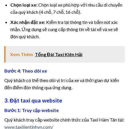
Chọn loại xe:
Chọn loại xe phù hợp với nhu cầu di chuyển
Masal oku
của quý khách (4 chỗ, 7 chỗ, 16 chỗ).
Hacklink satın al
Xác nhận đặt xe:
Kiểm tra lại thông tin và bấm nút xác
nhận. Ứng dụng sẽ cung cấp thông tin về tài xế và xe sẽ
Hacklink Panel
đón quý khách.
Alpha Fuel Pro
Xem Thêm
Tổng Đài Taxi Kiên Hải
boostaro review
Bước 4: Theo dõi xe
Brain Savior Review
Quý khách có thể theo dõi vị trí của xe và thời gian dự kiến
đến điểm đón thông qua ứng dụng.
NervEase
3. Đặt taxi qua website
Nitric Boost
Bước 1: Truy cập website
Nitric Boost Ultra
Quý khách truy cập website chính thức của Taxi Hàm Tân tại:
www.taxilientinhvn.com/
Yu sleep review