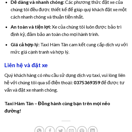
jojobet güncel giriş
Dễ dàng và nhanh chóng:
Các phương thức đặt xe của
chúng tôi đều được thiết kế để giúp quý khách đặt xe một
pulibet
cách nhanh chóng và thuận tiện nhất.
An toàn và tiện lợi:
Xe của chúng tôi luôn được bảo trì
meritking
định kỳ, đảm bảo an toàn cho mọi hành trình.
anadoluslot
Giá cả hợp lý:
Taxi Hàm Tân cam kết cung cấp dịch vụ với
mức giá cạnh tranh và hợp lý.
jojobet
Liên hệ và đặt xe
Eros Maç Tv
Quý khách hàng có nhu cầu sử dụng dịch vụ taxi, vui lòng liên
Primebahis
hệ với chúng tôi qua số điện thoại:
0375369359
để được tư
vấn và đặt xe nhanh chóng.
Primebahis Giriş
Taxi Hàm Tân – Đồng hành cùng bạn trên mọi nẻo
หวยออนไลน์
đường!
fixbet giriş