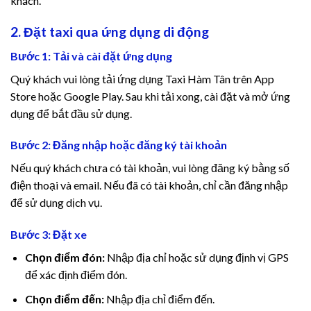
khách.
Hacklink panel
2. Đặt taxi qua ứng dụng di động
Hacklink panel
Bước 1: Tải và cài đặt ứng dụng
Hacklink panel
Quý khách vui lòng tải ứng dụng Taxi Hàm Tân trên App
Store hoặc Google Play. Sau khi tải xong, cài đặt và mở ứng
Hacklink panel
dụng để bắt đầu sử dụng.
Hacklink panel
Bước 2: Đăng nhập hoặc đăng ký tài khoản
Nếu quý khách chưa có tài khoản, vui lòng đăng ký bằng số
Hacklink panel
điện thoại và email. Nếu đã có tài khoản, chỉ cần đăng nhập
để sử dụng dịch vụ.
Hacklink panel
Bước 3: Đặt xe
Hacklink panel
Chọn điểm đón:
Nhập địa chỉ hoặc sử dụng định vị GPS
Hacklink panel
để xác định điểm đón.
Chọn điểm đến:
Nhập địa chỉ điểm đến.
Hacklink panel