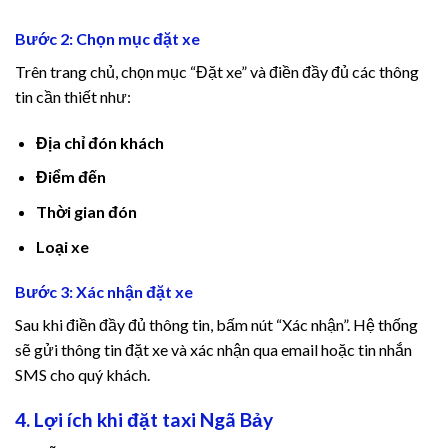
Bước 2: Chọn mục đặt xe
bet giriş
Trên trang chủ, chọn mục “Đặt xe” và điền đầy đủ các thông
obet
tin cần thiết như:
obet
Địa chỉ đón khách
Điểm đến
bet güncel giriş
Thời gian đón
ibet
Loại xe
pal
Bước 3: Xác nhận đặt xe
bet güncel giriş
Sau khi điền đầy đủ thông tin, bấm nút “Xác nhận”. Hệ thống
sẽ gửi thông tin đặt xe và xác nhận qua email hoặc tin nhắn
ibet
SMS cho quý khách.
itking
4. Lợi ích khi đặt taxi Ngã Bảy