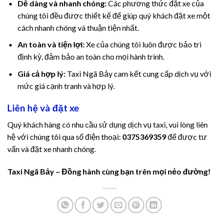
doluslot
Dễ dàng và nhanh chóng:
Các phương thức đặt xe của
chúng tôi đều được thiết kế để giúp quý khách đặt xe một
obet
cách nhanh chóng và thuận tiện nhất.
An toàn và tiện lợi:
Xe của chúng tôi luôn được bảo trì
s Maç Tv
định kỳ, đảm bảo an toàn cho mọi hành trình.
mebahis
Giá cả hợp lý:
Taxi Ngã Bảy cam kết cung cấp dịch vụ với
mức giá cạnh tranh và hợp lý.
mebahis Giriş
Liên hệ và đặt xe
ออนไลน์
Quý khách hàng có nhu cầu sử dụng dịch vụ taxi, vui lòng liên
et giriş
hệ với chúng tôi qua số điện thoại:
0375369359
để được tư
vấn và đặt xe nhanh chóng.
bet
Taxi Ngã Bảy – Đồng hành cùng bạn trên mọi nẻo đường!
obet
sbahis