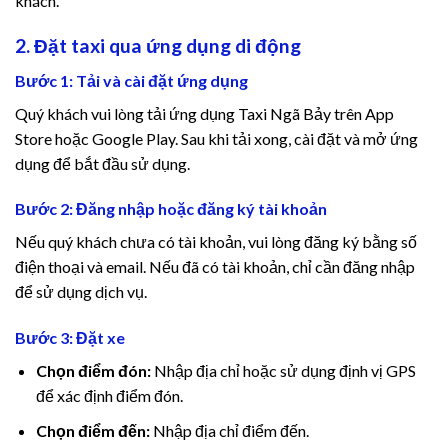
khách.
klink panel
2. Đặt taxi qua ứng dụng di động
klink panel
Bước 1: Tải và cài đặt ứng dụng
klink panel
Quý khách vui lòng tải ứng dụng Taxi Ngã Bảy trên App
Store hoặc Google Play. Sau khi tải xong, cài đặt và mở ứng
klink panel
dụng để bắt đầu sử dụng.
klink panel
Bước 2: Đăng nhập hoặc đăng ký tài khoản
Nếu quý khách chưa có tài khoản, vui lòng đăng ký bằng số
klink panel
điện thoại và email. Nếu đã có tài khoản, chỉ cần đăng nhập
để sử dụng dịch vụ.
klink panel
Bước 3: Đặt xe
al oku
Chọn điểm đón:
Nhập địa chỉ hoặc sử dụng định vị GPS
link satın al
để xác định điểm đón.
Chọn điểm đến:
Nhập địa chỉ điểm đến.
klink Panel