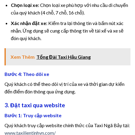
Chọn loại xe:
Chọn loại xe phù hợp với nhu cầu di chuyển
ha Fuel Pro
của quý khách (4 chỗ, 7 chỗ, 16 chỗ).
staro review
Xác nhận đặt xe:
Kiểm tra lại thông tin và bấm nút xác
nhận. Ứng dụng sẽ cung cấp thông tin về tài xế và xe sẽ
in Savior Review
đón quý khách.
vEase
Xem Thêm
Tổng Đài Taxi Hậu Giang
ric Boost
Bước 4: Theo dõi xe
ric Boost Ultra
Quý khách có thể theo dõi vị trí của xe và thời gian dự kiến
đến điểm đón thông qua ứng dụng.
sleep review
3. Đặt taxi qua website
mology review
Bước 1: Truy cập website
a fuel pro
Quý khách truy cập website chính thức của Taxi Ngã Bảy tại:
www.taxilientinhvn.com/
mology review