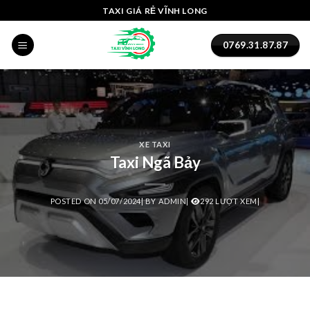
Skip
klink panel
TAXI GIÁ RẺ VĨNH LONG
to
klink panel
content
0769.31.87.87
klink paketleri
klink
klink
XE TAXI
Taxi Ngã Bảy
klink
klink
POSTED ON
05/07/2024
|
BY
ADMIN
|
292 LƯỢT XEM|
klink panel
klink panel
klink panel