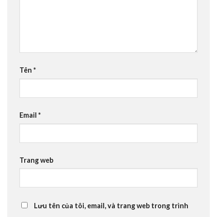
no siteleri
no siteleri
obet
Tên
*
obet
klink Panel
Email
*
et
in tv
Trang web
aftarium24
aftarium24
Lưu tên của tôi, email, và trang web trong trình
aftarium24