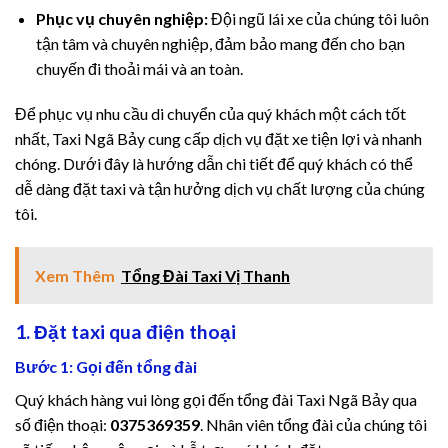
klink
Phục vụ chuyên nghiệp:
Đội ngũ lái xe của chúng tôi luôn
tận tâm và chuyên nghiệp, đảm bảo mang đến cho bạn
link satın al
chuyến đi thoải mái và an toàn.
klink panel
Để phục vụ nhu cầu di chuyển của quý khách một cách tốt
klink panel
nhất, Taxi Ngã Bảy cung cấp dịch vụ đặt xe tiện lợi và nhanh
chóng. Dưới đây là hướng dẫn chi tiết để quý khách có thể
klink panel
dễ dàng đặt taxi và tận hưởng dịch vụ chất lượng của chúng
tôi.
klink panel
klink panel
Xem Thêm
Tổng Đài Taxi Vị Thanh
klink panel
1. Đặt taxi qua điện thoại
Bước 1: Gọi đến tổng đài
klink panel
Quý khách hàng vui lòng gọi đến tổng đài Taxi Ngã Bảy qua
klink panel
số điện thoại:
0375369359
. Nhân viên tổng đài của chúng tôi