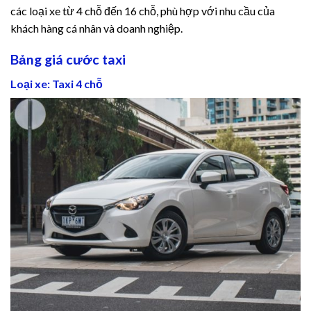
klink panel
các loại xe từ 4 chỗ đến 16 chỗ, phù hợp với nhu cầu của
khách hàng cá nhân và doanh nghiệp.
klink panel
Bảng giá cước taxi
klink panel
Loại xe: Taxi 4 chỗ
klink panel
klink panel
klink panel
klink panel
klink panel
klink panel
klink panel