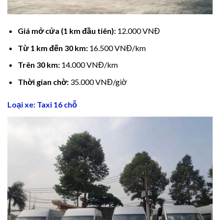
klink panel
Giá mở cửa (1 km đầu tiên):
12.000 VNĐ
klink Panel
Từ 1 km đến 30 km:
16.500 VNĐ/km
klink Panel
Trên 30 km:
14.000 VNĐ/km
klink Panel
Thời gian chờ:
35.000 VNĐ/giờ
al Oku
Loại xe: Taxi 16 chỗ
klink
klink panel
klink panel
klink panel
klink Panel