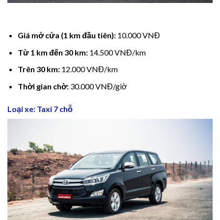
klink panel
klink panel
Giá mở cửa (1 km đầu tiên):
10.000 VNĐ
Từ 1 km đến 30 km:
14.500 VNĐ/km
klink panel
Trên 30 km:
12.000 VNĐ/km
klink panel
Thời gian chờ:
30.000 VNĐ/giờ
klink panel
Loại xe: Taxi 7 chỗ
klink Panel
minati
klink
klink Panel
klink