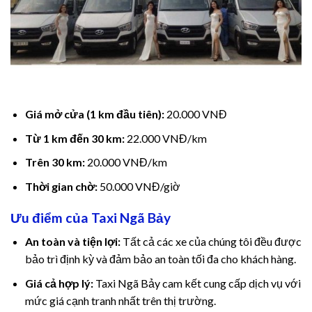
klink
klink
klink
Giá mở cửa (1 km đầu tiên):
20.000 VNĐ
klink panel
Từ 1 km đến 30 km:
22.000 VNĐ/km
klink panel
Trên 30 km:
20.000 VNĐ/km
klink
Thời gian chờ:
50.000 VNĐ/giờ
Ưu điểm của Taxi Ngã Bảy
klink
An toàn và tiện lợi:
Tất cả các xe của chúng tôi đều được
 Hacklink
bảo trì định kỳ và đảm bảo an toàn tối đa cho khách hàng.
klink
Giá cả hợp lý:
Taxi Ngã Bảy cam kết cung cấp dịch vụ với
mức giá cạnh tranh nhất trên thị trường.