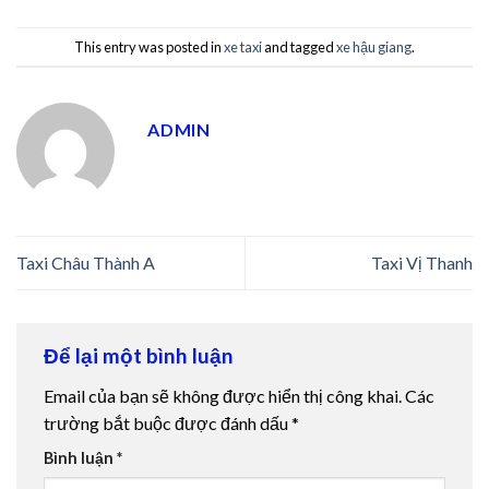
erbetin giriş
This entry was posted in
xe taxi
and tagged
xe hậu giang
.
bet giriş
obet
ADMIN
ganbet giriş
ir escort
Taxi Châu Thành A
Taxi Vị Thanh
iganbet
ganbet giriş
Để lại một bình luận
ulabet
Email của bạn sẽ không được hiển thị công khai.
Các
onbet giriş
trường bắt buộc được đánh dấu
*
Bình luận
*
ndpashabet