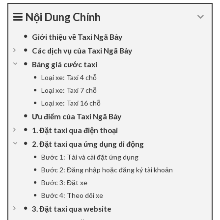
klink panel
Nội Dung Chính
klink panel
Giới thiệu về Taxi Ngã Bảy
Các dịch vụ của Taxi Ngã Bảy
klink panel
Bảng giá cước taxi
Loại xe: Taxi 4 chỗ
klink panel
Loại xe: Taxi 7 chỗ
klink Panel
Loại xe: Taxi 16 chỗ
Ưu điểm của Taxi Ngã Bảy
klink panel
1. Đặt taxi qua điện thoại
2. Đặt taxi qua ứng dụng di động
klink giriş
Bước 1: Tải và cài đặt ứng dụng
klink panel
Bước 2: Đăng nhập hoặc đăng ký tài khoản
Bước 3: Đặt xe
klink Panel
Bước 4: Theo dõi xe
3. Đặt taxi qua website
klink panel