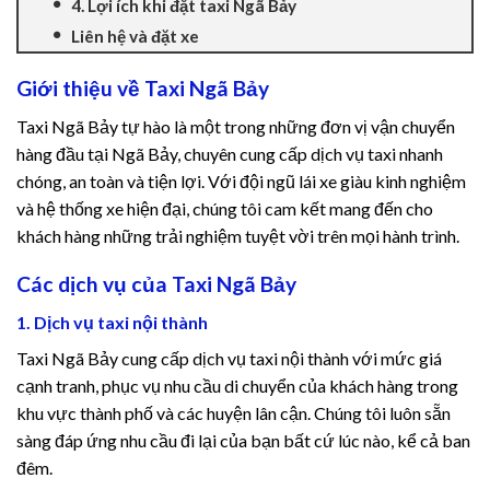
4. Lợi ích khi đặt taxi Ngã Bảy
klink panel
Liên hệ và đặt xe
klink panel
Giới thiệu về Taxi Ngã Bảy
Taxi Ngã Bảy tự hào là một trong những đơn vị vận chuyển
klink Panel
hàng đầu tại Ngã Bảy, chuyên cung cấp dịch vụ taxi nhanh
chóng, an toàn và tiện lợi. Với đội ngũ lái xe giàu kinh nghiệm
klink panel
và hệ thống xe hiện đại, chúng tôi cam kết mang đến cho
khách hàng những trải nghiệm tuyệt vời trên mọi hành trình.
klink panel
Các dịch vụ của Taxi Ngã Bảy
klink Panel
1. Dịch vụ taxi nội thành
klink Panel
Taxi Ngã Bảy cung cấp dịch vụ taxi nội thành với mức giá
cạnh tranh, phục vụ nhu cầu di chuyển của khách hàng trong
klink panel
khu vực thành phố và các huyện lân cận. Chúng tôi luôn sẵn
klink panel
sàng đáp ứng nhu cầu đi lại của bạn bất cứ lúc nào, kể cả ban
đêm.
klink panel