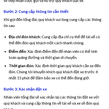
sẽ tiếp nhận cuộc gọi và hỗ trợ quý khách đặt xe.
klink panel
Bước 2: Cung cấp thông tin cần thiết
klink panel
Khi gọi đến tổng đài, quý khách vui lòng cung cấp các thông
klink panel
tin sau:
klink panel
Địa chỉ đón khách:
Cung cấp địa chỉ cụ thể để tài xế có
thể đến đón quý khách một cách nhanh chóng.
klink
Điểm đến:
Xác định điểm đến để nhân viên có thể tính
toán quãng đường và thời gian di chuyển.
klink panel
Thời gian đón:
Xác định thời gian quý khách cần xe đến
klink panel
đón. Chúng tôi khuyến khích quý khách đặt xe trước ít
nhất 15 phút để đảm bảo xe có thể đến đúng giờ.
klink panel
Bước 3: Xác nhận đặt xe
klink panel
Nhân viên tổng đài sẽ xác nhận lại các thông tin đặt xe với
klink panel
quý khách và cung cấp thông tin về tài xế và xe sẽ đón quý