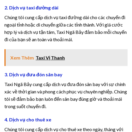
2. Dịch vụ taxi đường dài
link satın al
Chúng tôi cung cấp dịch vụ taxi đường dài cho các chuyến đi
ngoại tỉnh hoặc di chuyển giữa các tỉnh thành. Với giá cước
link satın al
hợp lý và dịch vụ tận tâm, Taxi Ngã Bảy đảm bảo mỗi chuyến
đi của bạn sẽ an toàn và thoải mái.
klink Panel
klink panel
Xem Thêm
Taxi Vị Thanh
klink panel
3. Dịch vụ đưa đón sân bay
klink Panel
Taxi Ngã Bảy cung cấp dịch vụ đưa đón sân bay với sự chính
xác về thời gian và phong cách phục vụ chuyên nghiệp. Chúng
klink panel
tôi sẽ đảm bảo bạn luôn đến sân bay đúng giờ và thoải mái
trong suốt chuyến đi.
klink panel
4. Dịch vụ cho thuê xe
klink panel
Chúng tôi cung cấp dịch vụ cho thuê xe theo ngày, tháng với