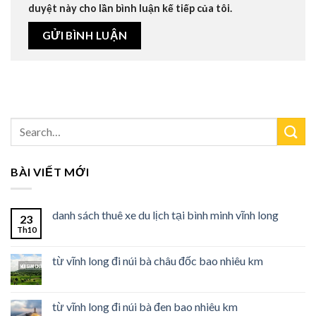
duyệt này cho lần bình luận kế tiếp của tôi.
pal
in tv
 satın al
in tv
in tv
BÀI VIẾT MỚI
in tv
danh sách thuê xe du lịch tại bình minh vĩnh long
ist
23
Th10
loto
từ vĩnh long đi núi bà châu đốc bao nhiêu km
matik
từ vĩnh long đi núi bà đen bao nhiêu km
moon