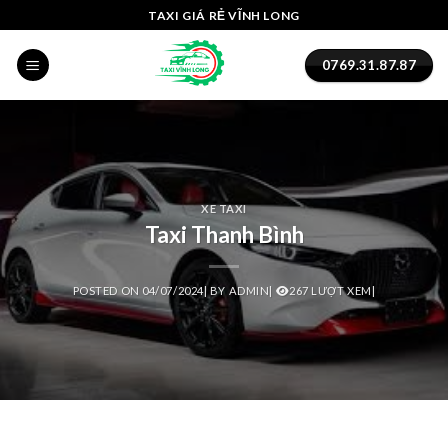
Skip
TAXI GIÁ RẺ VĨNH LONG
to
content
0769.31.87.87
i
XE TAXI
Taxi Thanh Bình
POSTED ON
04/07/2024
|
BY
ADMIN
|
267 LƯỢT XEM|