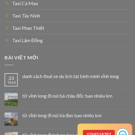
Taxi Cà Mau
Taxi Tây Ninh
Taxi Phan Thiết
Taxi Lâm Đồng
BÀI VIẾT MỚI
danh sách thuê xe du lịch tại bình minh vĩnh long
23
Th10
từ vĩnh long đi núi bà châu đốc bao nhiêu km
từ vĩnh long đi núi bà đen bao nhiêu km
từ vĩnh long đi tphcm bao nhiêu km
0769318787