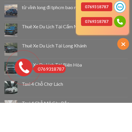
từ vĩnh long đi tphcm bao nhiêu km
0769318787
0769318787
Thuê Xe Du Lịch Tại Cẩm Mỹ
Thuê Xe Du Lịch Tại Long Khánh
Thuê Xe Du Lịch Tại Biên Hòa
0769318787
Taxi 4 Chỗ Chợ Lách
Taxi 4 Chỗ Mỏ Cày Bắc
Taxi 4 Chỗ Thạnh Phú