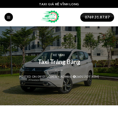
Skip
TAXI GIÁ RẺ VĨNH LONG
to
content
0769.31.87.87
XE TAXI
Taxi Trảng Bàng
POSTED ON
09/07/2024
|
BY
ADMIN
|
260 LƯỢT XEM|