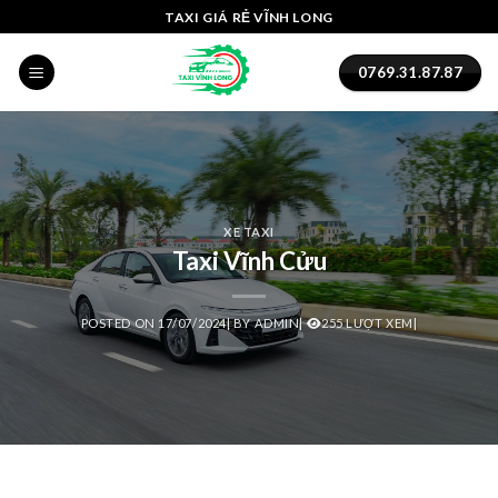
Skip
cklink panel
TAXI GIÁ RẺ VĨNH LONG
to
cklink panel
content
0769.31.87.87
klink paketleri
cklink
cklink
XE TAXI
Taxi Vĩnh Cửu
cklink
cklink
POSTED ON
17/07/2024
|
BY
ADMIN
|
255 LƯỢT XEM|
cklink
cklink panel
cklink panel