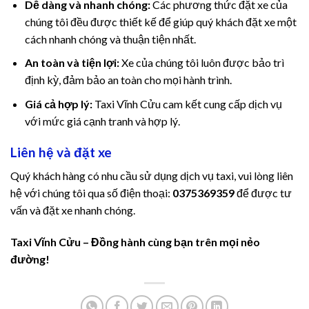
obet güncel giriş
Dễ dàng và nhanh chóng:
Các phương thức đặt xe của
chúng tôi đều được thiết kế để giúp quý khách đặt xe một
ibet
cách nhanh chóng và thuận tiện nhất.
An toàn và tiện lợi:
Xe của chúng tôi luôn được bảo trì
ritking
định kỳ, đảm bảo an toàn cho mọi hành trình.
adoluslot
Giá cả hợp lý:
Taxi Vĩnh Cửu cam kết cung cấp dịch vụ
với mức giá cạnh tranh và hợp lý.
jobet
Liên hệ và đặt xe
os Maç Tv
Quý khách hàng có nhu cầu sử dụng dịch vụ taxi, vui lòng liên
imebahis
hệ với chúng tôi qua số điện thoại:
0375369359
để được tư
vấn và đặt xe nhanh chóng.
imebahis Giriş
Taxi Vĩnh Cửu – Đồng hành cùng bạn trên mọi nẻo
ยออนไลน์
đường!
bet giriş