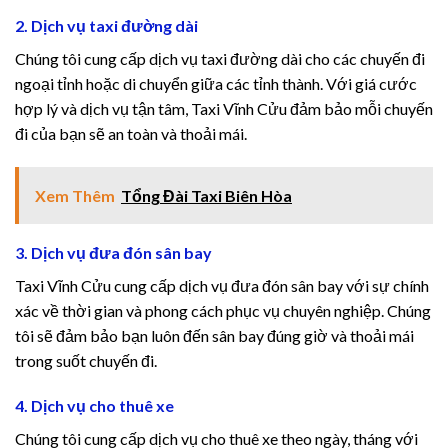
2. Dịch vụ taxi đường dài
cklink panel
Chúng tôi cung cấp dịch vụ taxi đường dài cho các chuyến đi
ngoại tỉnh hoặc di chuyển giữa các tỉnh thành. Với giá cước
cklink panel
hợp lý và dịch vụ tận tâm, Taxi Vĩnh Cửu đảm bảo mỗi chuyến
đi của bạn sẽ an toàn và thoải mái.
klink satın al
klink satın al
Xem Thêm
Tổng Đài Taxi Biên Hòa
cklink Panel
3. Dịch vụ đưa đón sân bay
cklink panel
Taxi Vĩnh Cửu cung cấp dịch vụ đưa đón sân bay với sự chính
xác về thời gian và phong cách phục vụ chuyên nghiệp. Chúng
cklink panel
tôi sẽ đảm bảo bạn luôn đến sân bay đúng giờ và thoải mái
trong suốt chuyến đi.
cklink Panel
4. Dịch vụ cho thuê xe
cklink panel
Chúng tôi cung cấp dịch vụ cho thuê xe theo ngày, tháng với