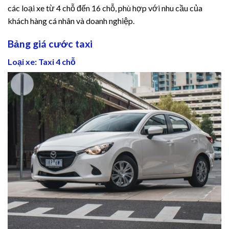
cklink panel
các loại xe từ 4 chỗ đến 16 chỗ, phù hợp với nhu cầu của
khách hàng cá nhân và doanh nghiệp.
cklink panel
Bảng giá cước taxi
cklink panel
Loại xe: Taxi 4 chỗ
cklink panel
cklink panel
cklink panel
cklink panel
cklink panel
cklink panel
cklink panel