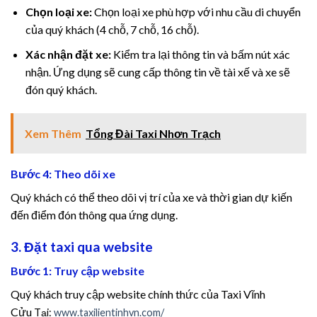
Chọn loại xe:
Chọn loại xe phù hợp với nhu cầu di chuyển
sal oku
của quý khách (4 chỗ, 7 chỗ, 16 chỗ).
klink satın al
Xác nhận đặt xe:
Kiểm tra lại thông tin và bấm nút xác
nhận. Ứng dụng sẽ cung cấp thông tin về tài xế và xe sẽ
cklink Panel
đón quý khách.
pha Fuel Pro
Xem Thêm
Tổng Đài Taxi Nhơn Trạch
ostaro review
Bước 4: Theo dõi xe
ain Savior Review
Quý khách có thể theo dõi vị trí của xe và thời gian dự kiến
đến điểm đón thông qua ứng dụng.
rvEase
3. Đặt taxi qua website
tric Boost
Bước 1: Truy cập website
ric Boost Ultra
Quý khách truy cập website chính thức của Taxi Vĩnh
Cửu
T
ại:
www.taxilientinhvn.com/
sleep review