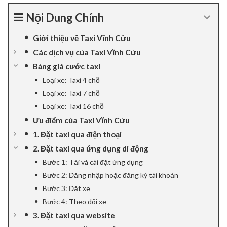
cklink panel
Nội Dung Chính
cklink panel
Giới thiệu về Taxi Vĩnh Cửu
Các dịch vụ của Taxi Vĩnh Cửu
cklink panel
Bảng giá cước taxi
Loại xe: Taxi 4 chỗ
cklink panel
Loại xe: Taxi 7 chỗ
cklink panel
Loại xe: Taxi 16 chỗ
Ưu điểm của Taxi Vĩnh Cửu
cklink panel
1. Đặt taxi qua điện thoại
2. Đặt taxi qua ứng dụng di động
cklink Panel
Bước 1: Tải và cài đặt ứng dụng
cklink panel
Bước 2: Đăng nhập hoặc đăng ký tài khoản
Bước 3: Đặt xe
klink giriş
Bước 4: Theo dõi xe
3. Đặt taxi qua website
cklink panel