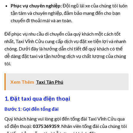
cklink
Phục vụ chuyên nghiệp:
Đội ngũ lái xe của chúng tôi luôn
tận tâm và chuyên nghiệp, đảm bảo mang đến cho bạn
y Hacklink
chuyến đi thoải mái và an toàn.
cklink
Để phục vụ nhu cầu di chuyển của quý khách một cách tốt
cklink
nhất, Taxi Vĩnh Cửu cung cấp dịch vụ đặt xe tiện lợi và nhanh
chóng. Dưới đây là hướng dẫn chi tiết để quý khách có thể
klink satın al
dễ dàng đặt taxi và tận hưởng dịch vụ chất lượng của chúng
tôi.
cklink panel
cklink panel
Xem Thêm
Taxi Tân Phú
cklink panel
1. Đặt taxi qua điện thoại
Bước 1: Gọi đến tổng đài
cklink panel
Quý khách hàng vui lòng gọi đến tổng đài Taxi Vĩnh Cửu qua
cklink panel
số điện thoại:
0375369359
. Nhân viên tổng đài của chúng tôi