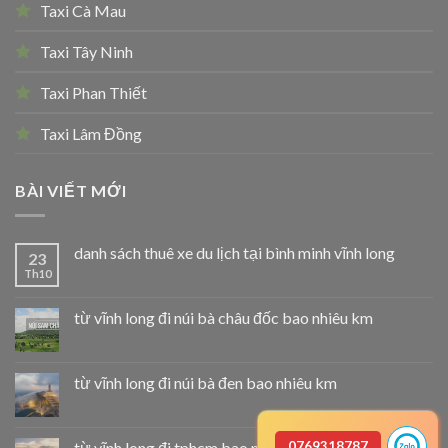
Taxi Cà Mau
Taxi Tây Ninh
Taxi Phan Thiết
Taxi Lâm Đồng
BÀI VIẾT MỚI
danh sách thuê xe du lịch tại bình minh vĩnh long
23
Th10
từ vĩnh long đi núi bà châu đốc bao nhiêu km
từ vĩnh long đi núi bà đen bao nhiêu km
từ vĩnh long đi tphcm bao nhiêu km
0769318787