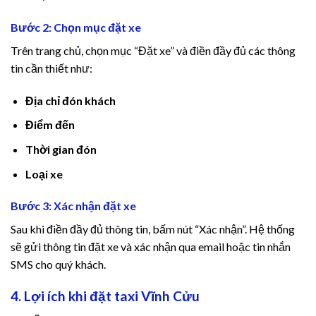
Bước 2: Chọn mục đặt xe
imology review
Trên trang chủ, chọn mục “Đặt xe” và điền đầy đủ các thông
ha fuel pro
tin cần thiết như:
imology review
Địa chỉ đón khách
Điểm đến
obet giriş
Thời gian đón
jobet
Loại xe
robet
Bước 3: Xác nhận đặt xe
obet güncel giriş
Sau khi điền đầy đủ thông tin, bấm nút “Xác nhận”. Hệ thống
sẽ gửi thông tin đặt xe và xác nhận qua email hoặc tin nhắn
ibet
SMS cho quý khách.
ipal
4. Lợi ích khi đặt taxi Vĩnh Cửu