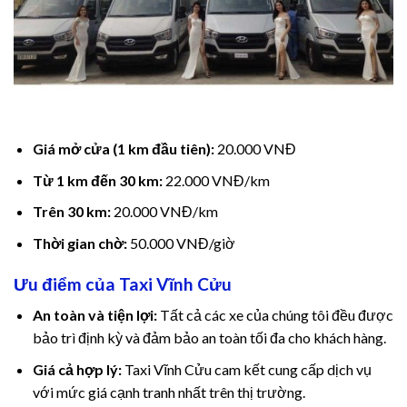
cklink panel
cklink panel
cklink Panel
Giá mở cửa (1 km đầu tiên):
20.000 VNĐ
cklink
Từ 1 km đến 30 km:
22.000 VNĐ/km
cklink
Trên 30 km:
20.000 VNĐ/km
cklink
Thời gian chờ:
50.000 VNĐ/giờ
Ưu điểm của Taxi Vĩnh Cửu
cklink panel
An toàn và tiện lợi:
Tất cả các xe của chúng tôi đều được
cklink panel
bảo trì định kỳ và đảm bảo an toàn tối đa cho khách hàng.
cklink
Giá cả hợp lý:
Taxi Vĩnh Cửu cam kết cung cấp dịch vụ
với mức giá cạnh tranh nhất trên thị trường.