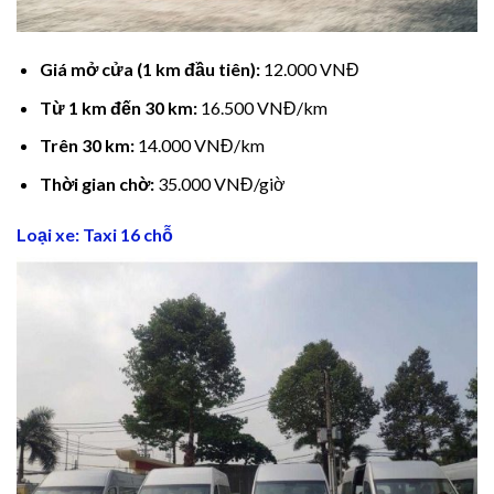
cklink Panel
Giá mở cửa (1 km đầu tiên):
12.000 VNĐ
cklink
Từ 1 km đến 30 km:
16.500 VNĐ/km
cklink panel
Trên 30 km:
14.000 VNĐ/km
cklink Panel
Thời gian chờ:
35.000 VNĐ/giờ
cklink
Loại xe: Taxi 16 chỗ
cklink Panel
cklink Panel
sal Oku
cklink
cklink panel