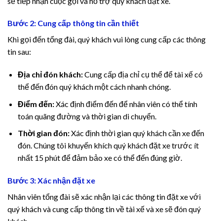
sẽ tiếp nhận cuộc gọi và hỗ trợ quý khách đặt xe.
cklink panel
Bước 2: Cung cấp thông tin cần thiết
cklink panel
Khi gọi đến tổng đài, quý khách vui lòng cung cấp các thông
cklink panel
tin sau:
cklink panel
Địa chỉ đón khách:
Cung cấp địa chỉ cụ thể để tài xế có
thể đến đón quý khách một cách nhanh chóng.
cklink panel
Điểm đến:
Xác định điểm đến để nhân viên có thể tính
toán quãng đường và thời gian di chuyển.
cklink panel
Thời gian đón:
Xác định thời gian quý khách cần xe đến
cklink panel
đón. Chúng tôi khuyến khích quý khách đặt xe trước ít
nhất 15 phút để đảm bảo xe có thể đến đúng giờ.
cklink
Bước 3: Xác nhận đặt xe
cklink panel
Nhân viên tổng đài sẽ xác nhận lại các thông tin đặt xe với
cklink panel
quý khách và cung cấp thông tin về tài xế và xe sẽ đón quý