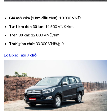
cklink panel
cklink panel
Giá mở cửa (1 km đầu tiên):
10.000 VNĐ
Từ 1 km đến 30 km:
14.500 VNĐ/km
cklink panel
Trên 30 km:
12.000 VNĐ/km
cklink panel
Thời gian chờ:
30.000 VNĐ/giờ
cklink panel
Loại xe: Taxi 7 chỗ
cklink panel
cklink panel
cklink Panel
uminati
cklink