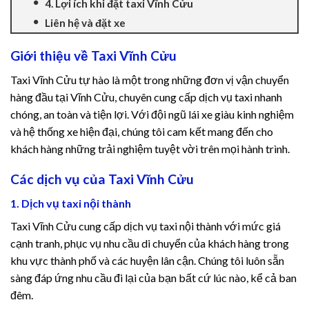
4. Lợi ích khi đặt taxi Vĩnh Cửu
cklink Panel
Liên hệ và đặt xe
cklink panel
Giới thiệu về Taxi Vĩnh Cửu
Taxi Vĩnh Cửu tự hào là một trong những đơn vị vận chuyển
cklink panel
hàng đầu tại Vĩnh Cửu, chuyên cung cấp dịch vụ taxi nhanh
chóng, an toàn và tiện lợi. Với đội ngũ lái xe giàu kinh nghiệm
cklink panel
và hệ thống xe hiện đại, chúng tôi cam kết mang đến cho
khách hàng những trải nghiệm tuyệt vời trên mọi hành trình.
cklink Panel
Các dịch vụ của Taxi Vĩnh Cửu
cklink panel
1. Dịch vụ taxi nội thành
cklink panel
Taxi Vĩnh Cửu cung cấp dịch vụ taxi nội thành với mức giá
cạnh tranh, phục vụ nhu cầu di chuyển của khách hàng trong
cklink Panel
khu vực thành phố và các huyện lân cận. Chúng tôi luôn sẵn
cklink Panel
sàng đáp ứng nhu cầu đi lại của bạn bất cứ lúc nào, kể cả ban
đêm.
cklink panel