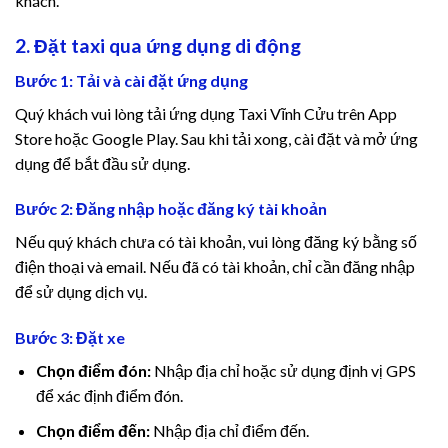
khách.
cklink panel
2. Đặt taxi qua ứng dụng di động
cklink panel
Bước 1: Tải và cài đặt ứng dụng
cklink panel
Quý khách vui lòng tải ứng dụng Taxi Vĩnh Cửu trên App
Store hoặc Google Play. Sau khi tải xong, cài đặt và mở ứng
cklink panel
dụng để bắt đầu sử dụng.
cklink panel
Bước 2: Đăng nhập hoặc đăng ký tài khoản
Nếu quý khách chưa có tài khoản, vui lòng đăng ký bằng số
cklink panel
điện thoại và email. Nếu đã có tài khoản, chỉ cần đăng nhập
để sử dụng dịch vụ.
cklink panel
Bước 3: Đặt xe
cklink panel
Chọn điểm đón:
Nhập địa chỉ hoặc sử dụng định vị GPS
cklink panel
để xác định điểm đón.
Chọn điểm đến:
Nhập địa chỉ điểm đến.
cklink panel