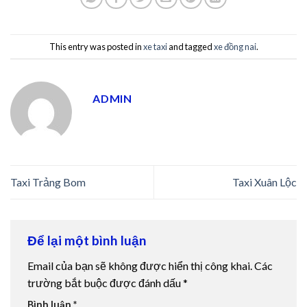
bet
jobet
This entry was posted in
xe taxi
and tagged
xe đồng nai
.
liganbet
ADMIN
erbetin giriş
rboslot
tpark
Taxi Trảng Bom
Taxi Xuân Lộc
obet giriş
ir escort
Để lại một bình luận
liganbet
Email của bạn sẽ không được hiển thị công khai.
Các
trường bắt buộc được đánh dấu
*
iganbet giriş
Bình luận
*