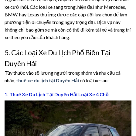
cklink panel
xe cưới hỏi. Các loại xe sang trọng, hiện đại như Mercedes,
BMW, hay Lexus thường được các cặp đôi lựa chọn để làm
cklink panel
phương tiện di chuyển trong ngày trọng đại. Dịch vụ này
không chỉ bao gồm xe mà còn có thể đi kèm tài xế và trang trí
cklink panel
xe theo yêu cầu của khách hàng.
cklink panel
5. Các Loại Xe Du Lịch Phổ Biến Tại
cklink panel
Duyên Hải
Tùy thuộc vào số lượng người trong nhóm và nhu cầu cá
cklink panel
nhân,
thuê xe du lịch tại Duyên Hải
có loại xe sau:
cklink panel
1. Thuê Xe Du Lịch Tại Duyên Hải Loại Xe 4 Chỗ
cklink panel
cklink panel
cklink panel