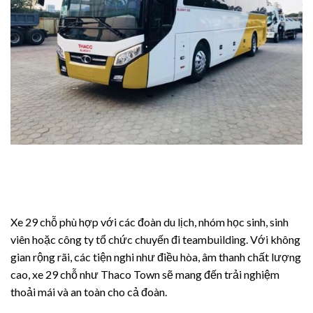
sulabet
ltonbet giriş
andpashabet
sino siteleri
sino siteleri
sinolevant
jobet
Xe 29 chỗ phù hợp với các đoàn du lịch, nhóm học sinh, sinh
viên hoặc công ty tổ chức chuyến đi teambuilding. Với không
gian rộng rãi, các tiện nghi như điều hòa, âm thanh chất lượng
cao, xe 29 chỗ như Thaco Town sẽ mang đến trải nghiệm
thoải mái và an toàn cho cả đoàn.