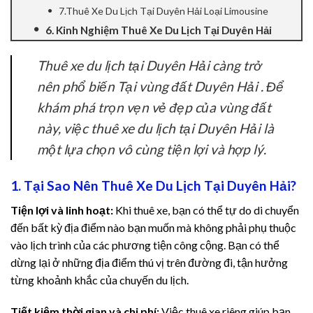
7.Thuê Xe Du Lịch Tại Duyên Hải Loại Limousine
cklink Panel
6. Kinh Nghiệm Thuê Xe Du Lịch Tại Duyên Hải
cklink panel
Thuê xe du lịch tại Duyên Hải càng trở
nên phổ biến Tại vùng đất Duyên Hải . Để
cklink panel
khám phá trọn vẹn vẻ đẹp của vùng đất
cklink panel
này, việc thuê xe du lịch tại Duyên Hải là
một lựa chọn vô cùng tiện lợi và hợp lý.
cklink Panel
cklink panel
1. Tại Sao Nên Thuê Xe Du Lịch Tại Duyên Hải?
Tiện lợi và linh hoạt:
Khi thuê xe, bạn có thể tự do di chuyển
cklink panel
đến bất kỳ địa điểm nào bạn muốn mà không phải phụ thuộc
vào lịch trình của các phương tiện công cộng. Bạn có thể
cklink Panel
dừng lại ở những địa điểm thú vị trên đường đi, tận hưởng
cklink Panel
từng khoảnh khắc của chuyến du lịch.
cklink panel
Tiết kiệm thời gian và chi phí:
Việc thuê xe riêng giúp bạn