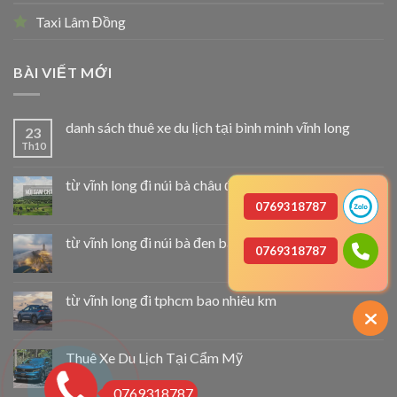
Taxi Lâm Đồng
BÀI VIẾT MỚI
danh sách thuê xe du lịch tại bình minh vĩnh long
23
Th10
từ vĩnh long đi núi bà châu đốc bao nhiêu km
0769318787
từ vĩnh long đi núi bà đen bao nhiêu km
0769318787
từ vĩnh long đi tphcm bao nhiêu km
Thuê Xe Du Lịch Tại Cẩm Mỹ
0769318787