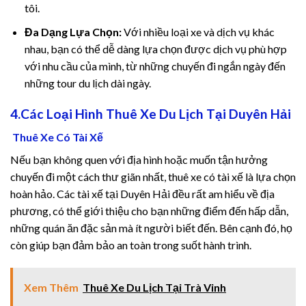
cklink
tôi.
Đa Dạng Lựa Chọn:
Với nhiều loại xe và dịch vụ khác
y Hacklink
nhau, bạn có thể dễ dàng lựa chọn được dịch vụ phù hợp
cklink
với nhu cầu của mình, từ những chuyến đi ngắn ngày đến
những tour du lịch dài ngày.
cklink
4.Các Loại Hình Thuê Xe Du Lịch Tại Duyên Hải
cklink satın al
Thuê Xe Có Tài Xế
cklink panel
Nếu bạn không quen với địa hình hoặc muốn tận hưởng
chuyến đi một cách thư giãn nhất, thuê xe có tài xế là lựa chọn
cklink panel
hoàn hảo. Các tài xế tại Duyên Hải đều rất am hiểu về địa
phương, có thể giới thiệu cho bạn những điểm đến hấp dẫn,
cklink panel
những quán ăn đặc sản mà ít người biết đến. Bên cạnh đó, họ
còn giúp bạn đảm bảo an toàn trong suốt hành trình.
cklink panel
cklink panel
Xem Thêm
Thuê Xe Du Lịch Tại Trà Vinh