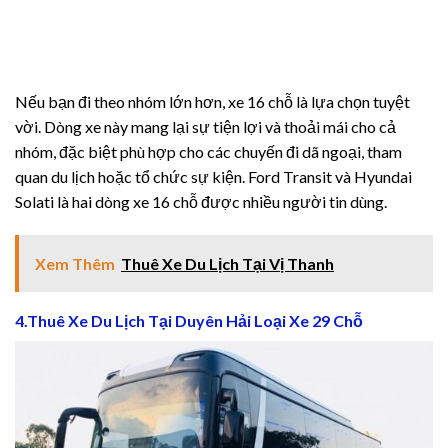
xbet
jobet
Nếu bạn đi theo nhóm lớn hơn, xe 16 chỗ là lựa chọn tuyệt
liganbet
vời. Dòng xe này mang lại sự tiện lợi và thoải mái cho cả
nhóm, đặc biệt phù hợp cho các chuyến đi dã ngoại, tham
perbetin giriş
quan du lịch hoặc tổ chức sự kiện. Ford Transit và Hyundai
rboslot
Solati là hai dòng xe 16 chỗ được nhiều người tin dùng.
tpark
Xem Thêm
Thuê Xe Du Lịch Tại Vị Thanh
jobet giriş
4.Thuê Xe Du Lịch Tại Duyên Hải Loại Xe 29 Chỗ
mir escort
liganbet
liganbet giriş