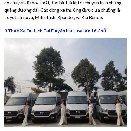
jobet güncel giriş
có chuyến đi thoải mái, đặc biệt là khi di chuyển trên những
quãng đường dài. Các dòng xe thường được ưa chuộng là
libet
Toyota Innova, Mitsubishi Xpander, và Kia Rondo.
ritking
3.Thuê Xe Du Lịch Tại Duyên Hải Loại Xe 16 Chỗ
adoluslot
jobet
os Maç Tv
imebahis
imebahis Giriş
วยออนไลน์
xbet giriş