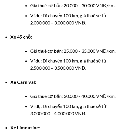
cklink panel
Giá thuê cơ bản: 20.000 – 30.000 VNĐ/km.
Ví dụ: Di chuyển 100 km, giá thuê sẽ từ
cklink panel
2.000.000 – 3.000.000 VNĐ.
cklink panel
Xe 45 chỗ
:
cklink panel
Giá thuê cơ bản: 25.000 – 35.000 VNĐ/km.
cklink panel
Ví dụ: Di chuyển 100 km, giá thuê sẽ từ
2.500.000 – 3.500.000 VNĐ.
cklink panel
Xe Carnival
:
cklink panel
Giá thuê cơ bản: 30.000 – 40.000 VNĐ/km.
cklink Panel
Ví dụ: Di chuyển 100 km, giá thuê sẽ từ
luminati
3.000.000 – 4.000.000 VNĐ.
cklink
Xe Limousine
: