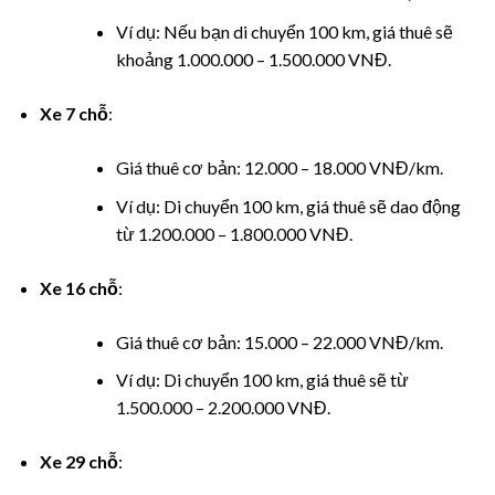
cklink panel
Ví dụ: Nếu bạn di chuyển 100 km, giá thuê sẽ
cklink panel
khoảng 1.000.000 – 1.500.000 VNĐ.
cklink panel
Xe 7 chỗ
:
cklink panel
Giá thuê cơ bản: 12.000 – 18.000 VNĐ/km.
Ví dụ: Di chuyển 100 km, giá thuê sẽ dao động
cklink panel
từ 1.200.000 – 1.800.000 VNĐ.
cklink panel
Xe 16 chỗ
:
cklink panel
Giá thuê cơ bản: 15.000 – 22.000 VNĐ/km.
cklink panel
Ví dụ: Di chuyển 100 km, giá thuê sẽ từ
1.500.000 – 2.200.000 VNĐ.
cklink panel
Xe 29 chỗ
:
cklink panel