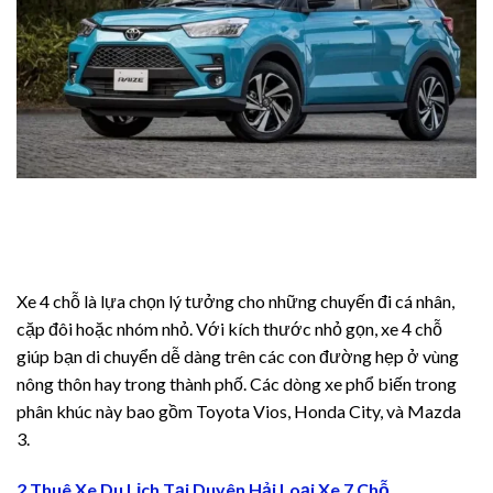
sal oku
cklink satın al
cklink Panel
pha Fuel Pro
ostaro review
ain Savior Review
Xe 4 chỗ là lựa chọn lý tưởng cho những chuyến đi cá nhân,
cặp đôi hoặc nhóm nhỏ. Với kích thước nhỏ gọn, xe 4 chỗ
rvEase
giúp bạn di chuyển dễ dàng trên các con đường hẹp ở vùng
nông thôn hay trong thành phố. Các dòng xe phổ biến trong
tric Boost
phân khúc này bao gồm Toyota Vios, Honda City, và Mazda
tric Boost Ultra
3.
 sleep review
2.Thuê Xe Du Lịch Tại Duyên Hải Loại Xe 7 Chỗ