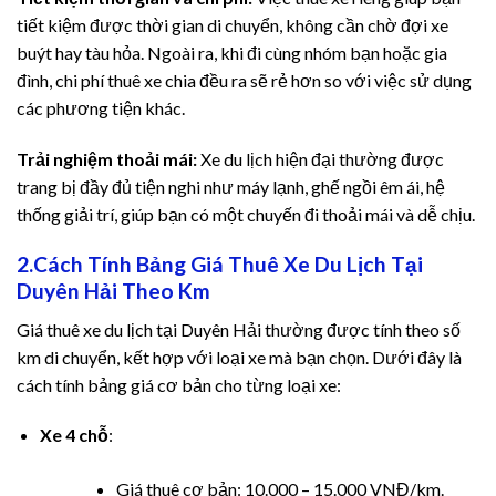
tiết kiệm được thời gian di chuyển, không cần chờ đợi xe
cklink panel
buýt hay tàu hỏa. Ngoài ra, khi đi cùng nhóm bạn hoặc gia
đình, chi phí thuê xe chia đều ra sẽ rẻ hơn so với việc sử dụng
cklink panel
các phương tiện khác.
cklink satın al
Trải nghiệm thoải mái:
Xe du lịch hiện đại thường được
trang bị đầy đủ tiện nghi như máy lạnh, ghế ngồi êm ái, hệ
cklink satın al
thống giải trí, giúp bạn có một chuyến đi thoải mái và dễ chịu.
cklink Panel
2.Cách Tính Bảng Giá Thuê Xe Du Lịch Tại
Duyên Hải Theo Km
cklink panel
Giá thuê xe du lịch tại Duyên Hải thường được tính theo số
cklink panel
km di chuyển, kết hợp với loại xe mà bạn chọn. Dưới đây là
cách tính bảng giá cơ bản cho từng loại xe:
cklink Panel
Xe 4 chỗ
:
cklink panel
Giá thuê cơ bản: 10.000 – 15.000 VNĐ/km.