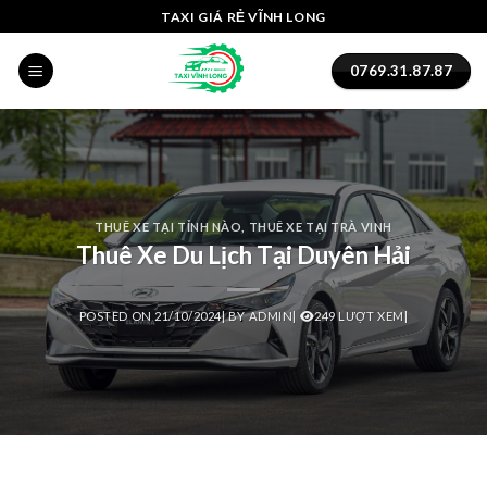
Skip
cklink panel
TAXI GIÁ RẺ VĨNH LONG
to
cklink panel
content
0769.31.87.87
cklink paketleri
cklink
cklink
THUÊ XE TẠI TỈNH NÀO
,
THUÊ XE TẠI TRÀ VINH
Thuê Xe Du Lịch Tại Duyên Hải
cklink
cklink
POSTED ON
21/10/2024
|
BY
ADMIN
|
249 LƯỢT XEM|
cklink
cklink panel
cklink panel