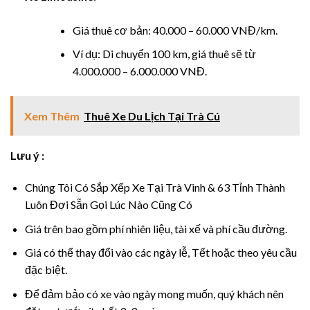
cklink Panel
Giá thuê cơ bản: 40.000 – 60.000 VNĐ/km.
cklink
Ví dụ: Di chuyển 100 km, giá thuê sẽ từ
4.000.000 – 6.000.000 VNĐ.
cklink panel
cklink Panel
Xem Thêm
Thuê Xe Du Lịch Tại Trà Cú
cklink
Lưu ý :
cklink Panel
Chúng Tôi Có Sắp Xếp Xe Tại Trà Vinh & 63 Tỉnh Thành
Luôn Đợi Sẵn Gọi Lúc Nào Cũng Có
cklink Panel
Giá trên bao gồm phí nhiên liệu, tài xế và phí cầu đường.
sal Oku
Giá có thể thay đổi vào các ngày lễ, Tết hoặc theo yêu cầu
đặc biệt.
cklink
Để đảm bảo có xe vào ngày mong muốn, quý khách nên
cklink panel