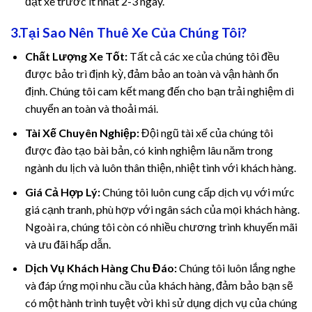
đặt xe trước ít nhất 2-3 ngày.
cklink panel
3.Tại Sao Nên Thuê Xe Của Chúng Tôi?
Chất Lượng Xe Tốt:
Tất cả các xe của chúng tôi đều
cklink panel
được bảo trì định kỳ, đảm bảo an toàn và vận hành ổn
cklink Panel
định. Chúng tôi cam kết mang đến cho bạn trải nghiệm di
chuyển an toàn và thoải mái.
cklink
Tài Xế Chuyên Nghiệp:
Đội ngũ tài xế của chúng tôi
được đào tạo bài bản, có kinh nghiệm lâu năm trong
cklink
ngành du lịch và luôn thân thiện, nhiệt tình với khách hàng.
cklink
Giá Cả Hợp Lý:
Chúng tôi luôn cung cấp dịch vụ với mức
giá cạnh tranh, phù hợp với ngân sách của mọi khách hàng.
cklink panel
Ngoài ra, chúng tôi còn có nhiều chương trình khuyến mãi
và ưu đãi hấp dẫn.
cklink panel
Dịch Vụ Khách Hàng Chu Đáo:
Chúng tôi luôn lắng nghe
cklink
và đáp ứng mọi nhu cầu của khách hàng, đảm bảo bạn sẽ
có một hành trình tuyệt vời khi sử dụng dịch vụ của chúng