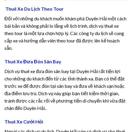
cklink panel
Thuê Xe Du Lịch Theo Tour
cklink panel
Đối với những du khách muốn khám phá Duyên Hải một cách
bài bản và không phải lo lắng về lịch trình, dịch vụ thuê xe
cklink panel
theo tour là một lựa chọn hợp lý. Các công ty du lịch sẽ cung
cấp xe và hướng dẫn viên theo tour đã được lên kế hoạch
cklink panel
sẵn.
cklink panel
Thuê Xe Đưa Đón Sân Bay
cklink panel
Dịch vụ thuê xe đưa đón sân bay tại Duyên Hải rất tiện lợi
cho những du khách đến từ các tỉnh thành xa. Bạn có thể đặt
cklink panel
trước xe để được đón tại sân bay và đưa về khách sạn hoặc
địa điểm lưu trú. Dịch vụ này giúp bạn tiết kiệm thời gian,
cklink
tránh được các rắc rối về phương tiện di chuyển khi vừa đặt
chân đến Duyên Hải..
cklink panel
Thuê Xe Cưới Hỏi
cklink panel
Ngoài các dịch vụ du lịch, Duyên Hải còn có dịch vụ cho thuê