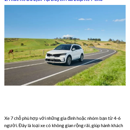
imology review
pha fuel pro
imology review
jobet giriş
jobet
robet
jobet güncel giriş
libet
Xe 7 chỗ phù hợp với những gia đình hoặc nhóm bạn từ 4-6
zipal
người. Đây là loại xe có không gian rộng rãi, giúp hành khách