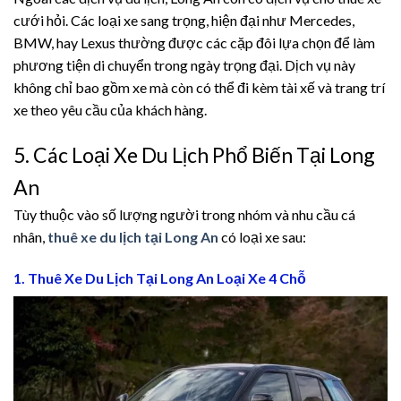
nel
cưới hỏi. Các loại xe sang trọng, hiện đại như Mercedes,
BMW, hay Lexus thường được các cặp đôi lựa chọn để làm
nel
phương tiện di chuyển trong ngày trọng đại. Dịch vụ này
không chỉ bao gồm xe mà còn có thể đi kèm tài xế và trang trí
nel
xe theo yêu cầu của khách hàng.
nel
5. Các Loại Xe Du Lịch Phổ Biến Tại Long
nel
An
Tùy thuộc vào số lượng người trong nhóm và nhu cầu cá
nel
nhân,
thuê xe du lịch tại Long An
có loại xe sau:
nel
1. Thuê Xe Du Lịch Tại Long An Loại Xe 4 Chỗ
ın al
nel