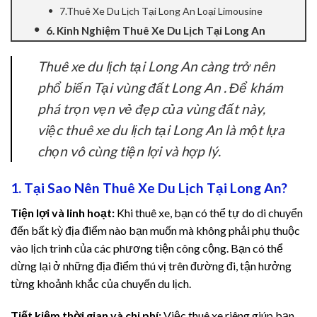
7.Thuê Xe Du Lịch Tại Long An Loại Limousine
nel
6. Kinh Nghiệm Thuê Xe Du Lịch Tại Long An
nel
Thuê xe du lịch tại Long An càng trở nên
phổ biến Tại vùng đất Long An . Để khám
nel
phá trọn vẹn vẻ đẹp của vùng đất này,
nel
việc thuê xe du lịch tại Long An là một lựa
chọn vô cùng tiện lợi và hợp lý.
nel
nel
1. Tại Sao Nên Thuê Xe Du Lịch Tại Long An?
Tiện lợi và linh hoạt:
Khi thuê xe, bạn có thể tự do di chuyển
nel
đến bất kỳ địa điểm nào bạn muốn mà không phải phụ thuộc
vào lịch trình của các phương tiện công cộng. Bạn có thể
nel
dừng lại ở những địa điểm thú vị trên đường đi, tận hưởng
nel
từng khoảnh khắc của chuyến du lịch.
nel
Tiết kiệm thời gian và chi phí:
Việc thuê xe riêng giúp bạn