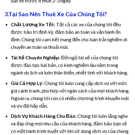
đặt xe trước ít nhất 2-3 ngày.
3.Tại Sao Nên Thuê Xe Của Chúng Tôi?
Chất Lượng Xe Tốt:
Tất cả các xe của chúng tôi đều
được bảo trì định kỳ, đảm bảo an toàn và vận hành ổn
định. Chúng tôi cam kết mang đến cho bạn trải nghiệm di
chuyển an toàn và thoải mái.
nel
Tài Xế Chuyên Nghiệp:
Đội ngũ tài xế của chúng tôi
được đào tạo bài bản, có kinh nghiệm lâu năm trong
nel
ngành du lịch và luôn thân thiện, nhiệt tình với khách hàng.
Giá Cả Hợp Lý:
Chúng tôi luôn cung cấp dịch vụ với mức
giá cạnh tranh, phù hợp với ngân sách của mọi khách hàng.
Ngoài ra, chúng tôi còn có nhiều chương trình khuyến mãi
và ưu đãi hấp dẫn.
nk
Dịch Vụ Khách Hàng Chu Đáo:
Chúng tôi luôn lắng nghe
và đáp ứng mọi nhu cầu của khách hàng, đảm bảo bạn sẽ
có một hành trình tuyệt vời khi sử dụng dịch vụ của chúng