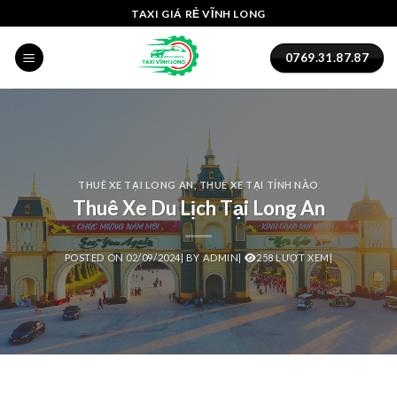
Skip
nel
TAXI GIÁ RẺ VĨNH LONG
to
nel
content
0769.31.87.87
ketleri
THUÊ XE TẠI LONG AN
,
THUÊ XE TẠI TỈNH NÀO
Thuê Xe Du Lịch Tại Long An
POSTED ON
02/09/2024
|
BY
ADMIN
|
258 LƯỢT XEM|
nel
nel
nel