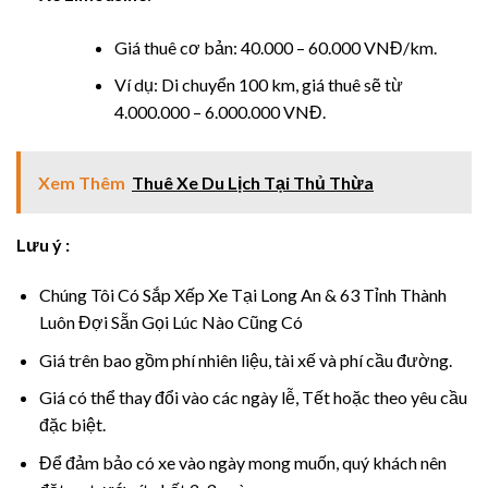
nel
Giá thuê cơ bản: 40.000 – 60.000 VNĐ/km.
nel
Ví dụ: Di chuyển 100 km, giá thuê sẽ từ
4.000.000 – 6.000.000 VNĐ.
nel
nel
Xem Thêm
Thuê Xe Du Lịch Tại Thủ Thừa
Lưu ý :
Chúng Tôi Có Sắp Xếp Xe Tại Long An & 63 Tỉnh Thành
Luôn Đợi Sẵn Gọi Lúc Nào Cũng Có
nel
Giá trên bao gồm phí nhiên liệu, tài xế và phí cầu đường.
nel
Giá có thể thay đổi vào các ngày lễ, Tết hoặc theo yêu cầu
đặc biệt.
nel
Để đảm bảo có xe vào ngày mong muốn, quý khách nên
nel