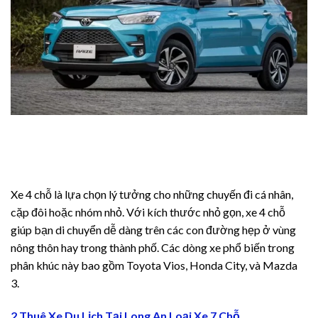
Pro
view
r Review
t
 Ultra
Xe 4 chỗ là lựa chọn lý tưởng cho những chuyến đi cá nhân,
cặp đôi hoặc nhóm nhỏ. Với kích thước nhỏ gọn, xe 4 chỗ
view
giúp bạn di chuyển dễ dàng trên các con đường hẹp ở vùng
nông thôn hay trong thành phố. Các dòng xe phổ biến trong
eview
phân khúc này bao gồm Toyota Vios, Honda City, và Mazda
ro
3.
eview
2.Thuê Xe Du Lịch Tại Long An Loại Xe 7 Chỗ