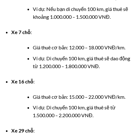
nel
Ví dụ: Nếu bạn di chuyển 100 km, giá thuê sẽ
nel
khoảng 1.000.000 – 1.500.000 VNĐ.
nel
Xe 7 chỗ
:
nel
Giá thuê cơ bản: 12.000 – 18.000 VNĐ/km.
Ví dụ: Di chuyển 100 km, giá thuê sẽ dao động
nel
từ 1.200.000 – 1.800.000 VNĐ.
nel
Xe 16 chỗ
:
nel
Giá thuê cơ bản: 15.000 – 22.000 VNĐ/km.
nel
Ví dụ: Di chuyển 100 km, giá thuê sẽ từ
1.500.000 – 2.200.000 VNĐ.
nel
Xe 29 chỗ
:
nel