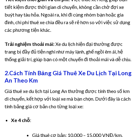
tiết kiệm được thời gian di chuyển, không cần chờ đợi xe
ın al
buýt hay tàu hỏa. Ngoài ra, khi đi cùng nhóm bạn hoặc gia
đình, chi phí thuê xe chia đều ra sẽ rẻ hơn so với việc sử dụng
ın al
các phương tiện khác.
nel
Trải nghiệm thoải mái:
Xe du lịch hiện đại thường được
trang bị đầy đủ tiện nghi như máy lạnh, ghế ngồi êm ái, hệ
nel
thống giải trí, giúp bạn có một chuyến đi thoải mái và dễ chịu.
nel
2.Cách Tính Bảng Giá Thuê Xe Du Lịch Tại Long
An Theo Km
nel
Giá thuê xe du lịch tại Long An thường được tính theo số km
nel
di chuyển, kết hợp với loại xe mà bạn chọn. Dưới đây là cách
tính bảng giá cơ bản cho từng loại xe:
nel
Xe 4 chỗ
:
nel
Giá thuê cơ bản: 10.000 – 15.000 VNĐ/km.