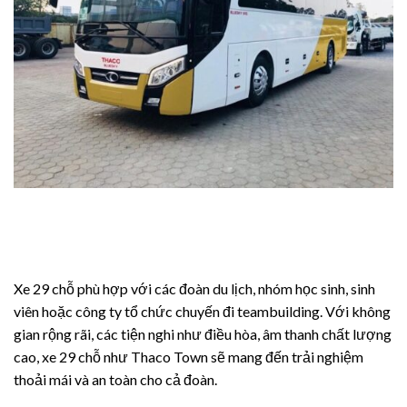
ri
ri
iriş
nel
Xe 29 chỗ phù hợp với các đoàn du lịch, nhóm học sinh, sinh
viên hoặc công ty tổ chức chuyến đi teambuilding. Với không
gian rộng rãi, các tiện nghi như điều hòa, âm thanh chất lượng
cao, xe 29 chỗ như Thaco Town sẽ mang đến trải nghiệm
thoải mái và an toàn cho cả đoàn.