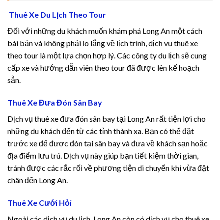
nel
Thuê Xe Du Lịch Theo Tour
nel
Đối với những du khách muốn khám phá Long An một cách
bài bản và không phải lo lắng về lịch trình, dịch vụ thuê xe
nel
theo tour là một lựa chọn hợp lý. Các công ty du lịch sẽ cung
cấp xe và hướng dẫn viên theo tour đã được lên kế hoạch
nel
sẵn.
Thuê Xe Đưa Đón Sân Bay
nel
Dịch vụ thuê xe đưa đón sân bay tại Long An rất tiện lợi cho
những du khách đến từ các tỉnh thành xa. Bạn có thể đặt
nel
trước xe để được đón tại sân bay và đưa về khách sạn hoặc
địa điểm lưu trú. Dịch vụ này giúp bạn tiết kiệm thời gian,
nel
tránh được các rắc rối về phương tiện di chuyển khi vừa đặt
chân đến Long An.
nel
Thuê Xe Cưới Hỏi
nel
Ngoài các dịch vụ du lịch, Long An còn có dịch vụ cho thuê xe