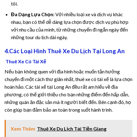
tôi.
Đa Dạng Lựa Chọn:
Với nhiều loại xe và dịch vụ khác
ın al
nhau, bạn có thể dễ dàng lựa chọn được dịch vụ phù hợp
nel
với nhu cầu của mình, từ những chuyến đi ngắn ngày đến
những tour du lịch dài ngày.
nel
4.Các Loại Hình Thuê Xe Du Lịch Tại Long An
nel
Thuê Xe Có Tài Xế
nel
Nếu bạn không quen với địa hình hoặc muốn tận hưởng
chuyến đi một cách thư giãn nhất, thuê xe có tài xế là lựa chọn
nel
hoàn hảo. Các tài xế tại Long An đều rất am hiểu về địa
phương, có thể giới thiệu cho bạn những điểm đến hấp dẫn,
nel
những quán ăn đặc sản mà ít người biết đến. Bên cạnh đó, họ
còn giúp bạn đảm bảo an toàn trong suốt hành trình.
nel
nel
Xem Thêm
Thuê Xe Du Lịch Tại Tiền Giang