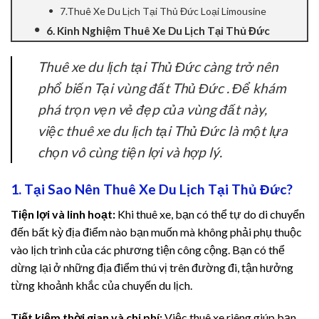
7.Thuê Xe Du Lịch Tại Thủ Đức Loại Limousine
nel
6. Kinh Nghiệm Thuê Xe Du Lịch Tại Thủ Đức
nel
Thuê xe du lịch tại Thủ Đức càng trở nên
phổ biến Tại vùng đất Thủ Đức . Để khám
nel
phá trọn vẹn vẻ đẹp của vùng đất này,
nel
việc thuê xe du lịch tại Thủ Đức là một lựa
chọn vô cùng tiện lợi và hợp lý.
nel
nel
1. Tại Sao Nên Thuê Xe Du Lịch Tại Thủ Đức?
Tiện lợi và linh hoạt:
Khi thuê xe, bạn có thể tự do di chuyển
nel
đến bất kỳ địa điểm nào bạn muốn mà không phải phụ thuộc
vào lịch trình của các phương tiện công cộng. Bạn có thể
nel
dừng lại ở những địa điểm thú vị trên đường đi, tận hưởng
nel
từng khoảnh khắc của chuyến du lịch.
nel
Tiết kiệm thời gian và chi phí:
Việc thuê xe riêng giúp bạn