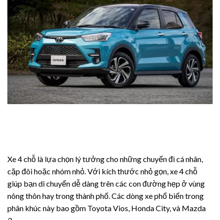
n al
nel
ro
view
 Review
Xe 4 chỗ là lựa chọn lý tưởng cho những chuyến đi cá nhân,
cặp đôi hoặc nhóm nhỏ. Với kích thước nhỏ gọn, xe 4 chỗ
giúp bạn di chuyển dễ dàng trên các con đường hẹp ở vùng
 Ultra
nông thôn hay trong thành phố. Các dòng xe phổ biến trong
phân khúc này bao gồm Toyota Vios, Honda City, và Mazda
iew