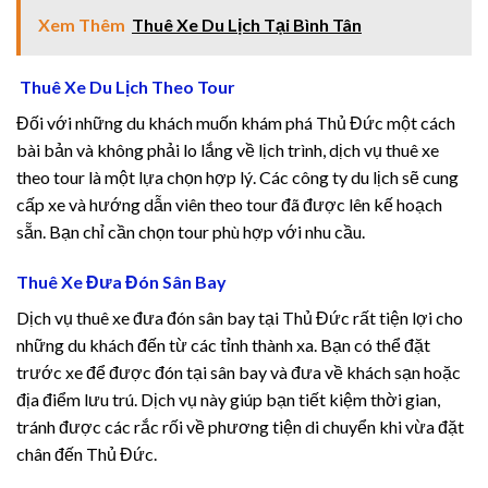
nel
Xem Thêm
Thuê Xe Du Lịch Tại Bình Tân
nel
Thuê Xe Du Lịch Theo Tour
nel
Đối với những du khách muốn khám phá Thủ Đức một cách
bài bản và không phải lo lắng về lịch trình, dịch vụ thuê xe
nel
theo tour là một lựa chọn hợp lý. Các công ty du lịch sẽ cung
cấp xe và hướng dẫn viên theo tour đã được lên kế hoạch
nel
sẵn. Bạn chỉ cần chọn tour phù hợp với nhu cầu.
nel
Thuê Xe Đưa Đón Sân Bay
nel
Dịch vụ thuê xe đưa đón sân bay tại Thủ Đức rất tiện lợi cho
những du khách đến từ các tỉnh thành xa. Bạn có thể đặt
trước xe để được đón tại sân bay và đưa về khách sạn hoặc
địa điểm lưu trú. Dịch vụ này giúp bạn tiết kiệm thời gian,
nel
tránh được các rắc rối về phương tiện di chuyển khi vừa đặt
chân đến Thủ Đức.
nel