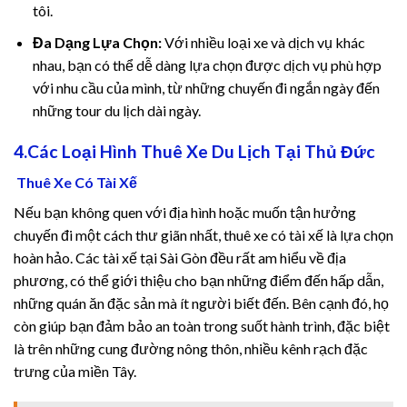
tôi.
Đa Dạng Lựa Chọn:
Với nhiều loại xe và dịch vụ khác
k
nhau, bạn có thể dễ dàng lựa chọn được dịch vụ phù hợp
với nhu cầu của mình, từ những chuyến đi ngắn ngày đến
những tour du lịch dài ngày.
4.Các Loại Hình Thuê Xe Du Lịch Tại Thủ Đức
n al
Thuê Xe Có Tài Xế
nel
Nếu bạn không quen với địa hình hoặc muốn tận hưởng
chuyến đi một cách thư giãn nhất, thuê xe có tài xế là lựa chọn
nel
hoàn hảo. Các tài xế tại Sài Gòn đều rất am hiểu về địa
phương, có thể giới thiệu cho bạn những điểm đến hấp dẫn,
nel
những quán ăn đặc sản mà ít người biết đến. Bên cạnh đó, họ
còn giúp bạn đảm bảo an toàn trong suốt hành trình, đặc biệt
nel
là trên những cung đường nông thôn, nhiều kênh rạch đặc
trưng của miền Tây.
nel