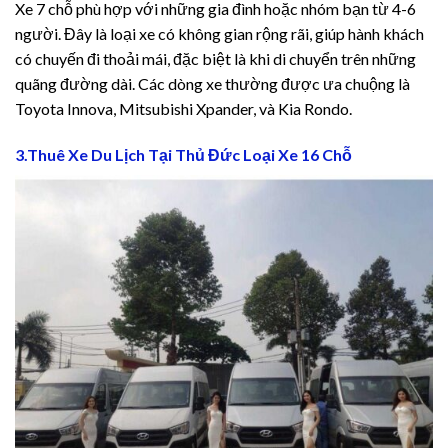
l giriş
Xe 7 chỗ phù hợp với những gia đình hoặc nhóm bạn từ 4-6
người. Đây là loại xe có không gian rộng rãi, giúp hành khách
có chuyến đi thoải mái, đặc biệt là khi di chuyển trên những
quãng đường dài. Các dòng xe thường được ưa chuộng là
Toyota Innova, Mitsubishi Xpander, và Kia Rondo.
3.Thuê Xe Du Lịch Tại Thủ Đức Loại Xe 16 Chỗ
iriş
์