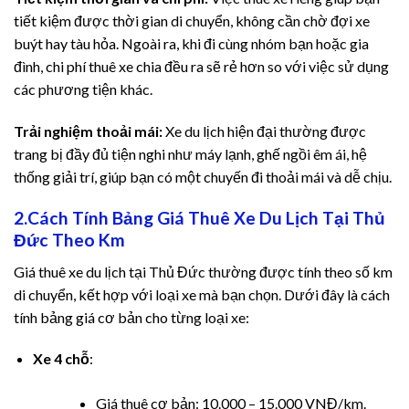
tiết kiệm được thời gian di chuyển, không cần chờ đợi xe
nel
buýt hay tàu hỏa. Ngoài ra, khi đi cùng nhóm bạn hoặc gia
đình, chi phí thuê xe chia đều ra sẽ rẻ hơn so với việc sử dụng
nel
các phương tiện khác.
n al
Trải nghiệm thoải mái:
Xe du lịch hiện đại thường được
trang bị đầy đủ tiện nghi như máy lạnh, ghế ngồi êm ái, hệ
n al
thống giải trí, giúp bạn có một chuyến đi thoải mái và dễ chịu.
nel
2.Cách Tính Bảng Giá Thuê Xe Du Lịch Tại Thủ
Đức Theo Km
nel
Giá thuê xe du lịch tại Thủ Đức thường được tính theo số km
nel
di chuyển, kết hợp với loại xe mà bạn chọn. Dưới đây là cách
tính bảng giá cơ bản cho từng loại xe:
nel
Xe 4 chỗ
:
nel
Giá thuê cơ bản: 10.000 – 15.000 VNĐ/km.