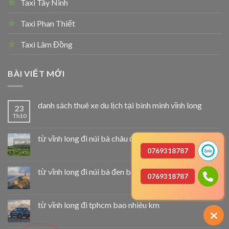
Taxi Tây Ninh
Taxi Phan Thiết
Taxi Lâm Đồng
BÀI VIẾT MỚI
danh sách thuê xe du lịch tại bình minh vĩnh long
23
Th10
từ vĩnh long đi núi bà châu đốc bao nhiêu km
0769318787
từ vĩnh long đi núi bà đen bao nhiêu km
0769318787
từ vĩnh long đi tphcm bao nhiêu km