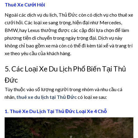
Thuê Xe Cưới Hỏi
nel
Ngoài các dịch vụ du lịch, Thủ Đức còn có dịch vụ cho thuê xe
nel
cưới hỏi. Các loại xe sang trọng, hiện đại như Mercedes,
BMW, hay Lexus thường được các cặp đôi lựa chọn để làm
nel
phương tiện di chuyển trong ngày trọng đại. Dịch vụ này
không chỉ bao gồm xe mà còn có thể đi kèm tài xế và trang trí
nel
xe theo yêu cầu của khách hàng.
nel
5. Các Loại Xe Du Lịch Phổ Biến Tại Thủ
nel
Đức
Tùy thuộc vào số lượng người trong nhóm và nhu cầu cá
nel
nhân,
thuê xe du lịch tại Thủ Đức
có loại xe sau:
nel
1. Thuê Xe Du Lịch Tại Thủ Đức Loại Xe 4 Chỗ
nel
nel