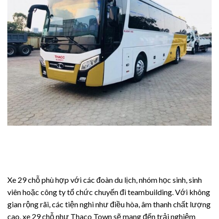
iş
et
i
i
Xe 29 chỗ phù hợp với các đoàn du lịch, nhóm học sinh, sinh
viên hoặc công ty tổ chức chuyến đi teambuilding. Với không
gian rộng rãi, các tiện nghi như điều hòa, âm thanh chất lượng
cao, xe 29 chỗ như Thaco Town sẽ mang đến trải nghiệm