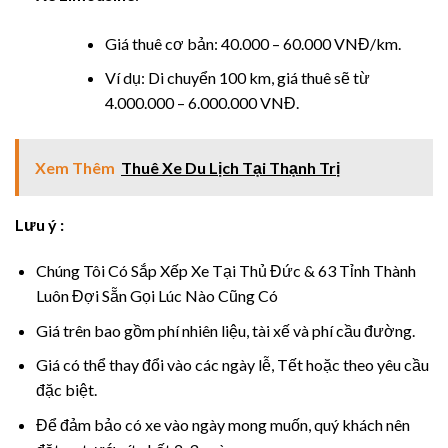
nel
Giá thuê cơ bản: 40.000 – 60.000 VNĐ/km.
Ví dụ: Di chuyển 100 km, giá thuê sẽ từ
4.000.000 – 6.000.000 VNĐ.
nel
nel
Xem Thêm
Thuê Xe Du Lịch Tại Thạnh Trị
Lưu ý :
nel
Chúng Tôi Có Sắp Xếp Xe Tại Thủ Đức & 63 Tỉnh Thành
Luôn Đợi Sẵn Gọi Lúc Nào Cũng Có
nel
Giá trên bao gồm phí nhiên liệu, tài xế và phí cầu đường.
Giá có thể thay đổi vào các ngày lễ, Tết hoặc theo yêu cầu
đặc biệt.
Để đảm bảo có xe vào ngày mong muốn, quý khách nên
nel