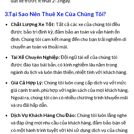
đặt xe trước ít nhất 2-3 ngày.
nel
3.Tại Sao Nên Thuê Xe Của Chúng Tôi?
Chất Lượng Xe Tốt:
Tất cả các xe của chúng tôi đều
nel
được bảo trì định kỳ, đảm bảo an toàn và vận hành ổn
nel
định. Chúng tôi cam kết mang đến cho bạn trải nghiệm di
chuyển an toàn và thoải mái.
Tài Xế Chuyên Nghiệp:
Đội ngũ tài xế của chúng tôi
được đào tạo bài bản, có kinh nghiệm lâu năm trong
ngành du lịch và luôn thân thiện, nhiệt tình với khách hàng.
Giá Cả Hợp Lý:
Chúng tôi luôn cung cấp dịch vụ với mức
giá cạnh tranh, phù hợp với ngân sách của mọi khách hàng.
nel
Ngoài ra, chúng tôi còn có nhiều chương trình khuyến mãi
và ưu đãi hấp dẫn.
nel
Dịch Vụ Khách Hàng Chu Đáo:
Chúng tôi luôn lắng nghe
và đáp ứng mọi nhu cầu của khách hàng, đảm bảo bạn sẽ
có một hành trình tuyệt vời khi sử dụng dịch vụ của chúng