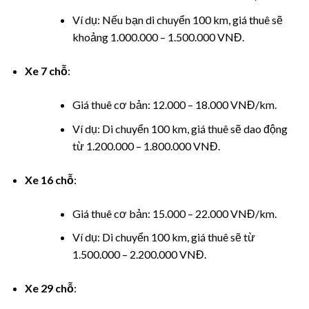
nel
Ví dụ: Nếu bạn di chuyển 100 km, giá thuê sẽ
nel
khoảng 1.000.000 – 1.500.000 VNĐ.
nel
Xe 7 chỗ
:
nel
Giá thuê cơ bản: 12.000 – 18.000 VNĐ/km.
Ví dụ: Di chuyển 100 km, giá thuê sẽ dao động
nel
từ 1.200.000 – 1.800.000 VNĐ.
nel
Xe 16 chỗ
:
nel
Giá thuê cơ bản: 15.000 – 22.000 VNĐ/km.
nel
Ví dụ: Di chuyển 100 km, giá thuê sẽ từ
1.500.000 – 2.200.000 VNĐ.
nel
Xe 29 chỗ
:
nel