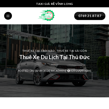
Skip
nel
TAXI GIÁ RẺ VĨNH LONG
to
nel
content
0769.31.87.87
etleri
THUÊ XE TẠI TỈNH NÀO
,
THUÊ XE TẠI SÀI GÒN
Thuê Xe Du Lịch Tại Thủ Đức
POSTED ON
06/09/2024
|
BY
ADMIN
|
325 LƯỢT XEM|
nel
nel