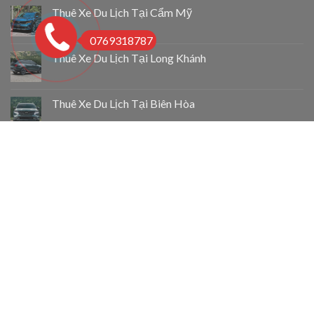
Thuê Xe Du Lịch Tại Cẩm Mỹ
0769318787
Thuê Xe Du Lịch Tại Long Khánh
Thuê Xe Du Lịch Tại Biên Hòa
Taxi 4 Chỗ Chợ Lách
Taxi 4 Chỗ Mỏ Cày Bắc
Taxi 4 Chỗ Thạnh Phú
Copyright 2026 ©
Taxi Giá Rẻ Vĩnh Long 0769318787