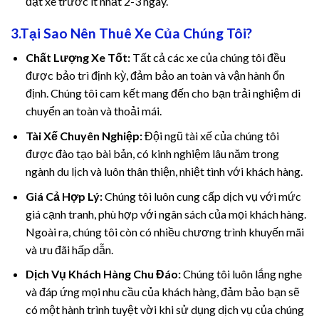
đặt xe trước ít nhất 2-3 ngày.
3.Tại Sao Nên Thuê Xe Của Chúng Tôi?
Chất Lượng Xe Tốt:
Tất cả các xe của chúng tôi đều
được bảo trì định kỳ, đảm bảo an toàn và vận hành ổn
định. Chúng tôi cam kết mang đến cho bạn trải nghiệm di
chuyển an toàn và thoải mái.
panel
Tài Xế Chuyên Nghiệp:
Đội ngũ tài xế của chúng tôi
được đào tạo bài bản, có kinh nghiệm lâu năm trong
panel
ngành du lịch và luôn thân thiện, nhiệt tình với khách hàng.
Giá Cả Hợp Lý:
Chúng tôi luôn cung cấp dịch vụ với mức
giá cạnh tranh, phù hợp với ngân sách của mọi khách hàng.
Ngoài ra, chúng tôi còn có nhiều chương trình khuyến mãi
và ưu đãi hấp dẫn.
link
Dịch Vụ Khách Hàng Chu Đáo:
Chúng tôi luôn lắng nghe
và đáp ứng mọi nhu cầu của khách hàng, đảm bảo bạn sẽ
có một hành trình tuyệt vời khi sử dụng dịch vụ của chúng