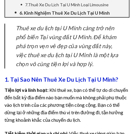
7.Thuê Xe Du Lịch Tại U Minh Loại Limousine
panel
6. Kinh Nghiệm Thuê Xe Du Lịch Tại U Minh
panel
Thuê xe du lịch tại U Minh càng trở nên
phổ biến Tại vùng đất U Minh. Để khám
Panel
phá trọn vẹn vẻ đẹp của vùng đất này,
panel
việc thuê xe du lịch tại U Minh là một lựa
chọn vô cùng tiện lợi và hợp lý.
panel
Panel
1. Tại Sao Nên Thuê Xe Du Lịch Tại U Minh?
Tiện lợi và linh hoạt:
Khi thuê xe, bạn có thể tự do di chuyển
Panel
đến bất kỳ địa điểm nào bạn muốn mà không phải phụ thuộc
vào lịch trình của các phương tiện công cộng. Bạn có thể
panel
dừng lại ở những địa điểm thú vị trên đường đi, tận hưởng
panel
từng khoảnh khắc của chuyến du lịch.
panel
Tiết kiệm thời gian và chi phí:
Việc thuê xe riêng giúp bạn