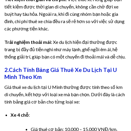
tiết kiệm được thời gian di chuyển, không cần chờ đợi xe
atın al
buýt hay tàu hỏa. Ngoài ra, khi đi cùng nhóm bạn hoặc gia
đình, chi phí thuê xe chia đều ra sẽ rẻ hơn so với việc sử dụng
atın al
các phương tiện khác.
Panel
Trải nghiệm thoải mái:
Xe du lịch hiện đại thường được
trang bị đầy đủ tiện nghi như máy lạnh, ghế ngồi êm ái, hệ
panel
thống giải trí, giúp bạn có một chuyến đi thoải mái và dễ chịu.
panel
2.Cách Tính Bảng Giá Thuê Xe Du Lịch Tại U
Minh Theo Km
Panel
Giá thuê xe du lịch tại U Minh thường được tính theo số km
panel
di chuyển, kết hợp với loại xe mà bạn chọn. Dưới đây là cách
tính bảng giá cơ bản cho từng loại xe:
panel
Xe 4 chỗ
:
panel
Giá thuê cơ bản: 10.000 – 15.000 VNĐ/km.