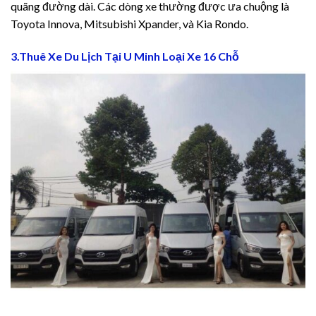
ot
quãng đường dài. Các dòng xe thường được ưa chuộng là
Toyota Innova, Mitsubishi Xpander, và Kia Rondo.
3.Thuê Xe Du Lịch Tại U Minh Loại Xe 16 Chỗ
 Tv
is
s Giriş
ลน์
iş
s