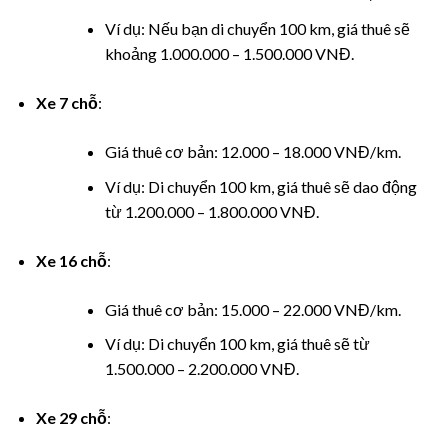
panel
Ví dụ: Nếu bạn di chuyển 100 km, giá thuê sẽ
panel
khoảng 1.000.000 – 1.500.000 VNĐ.
panel
Xe 7 chỗ
:
panel
Giá thuê cơ bản: 12.000 – 18.000 VNĐ/km.
Ví dụ: Di chuyển 100 km, giá thuê sẽ dao động
panel
từ 1.200.000 – 1.800.000 VNĐ.
panel
Xe 16 chỗ
:
panel
Giá thuê cơ bản: 15.000 – 22.000 VNĐ/km.
panel
Ví dụ: Di chuyển 100 km, giá thuê sẽ từ
1.500.000 – 2.200.000 VNĐ.
panel
Xe 29 chỗ
:
panel