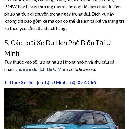
panel
BMW, hay Lexus thường được các cặp đôi lựa chọn để làm
phương tiện di chuyển trong ngày trọng đại. Dịch vụ này
panel
không chỉ bao gồm xe mà còn có thể đi kèm tài xế và trang trí
xe theo yêu cầu của khách hàng.
panel
5. Các Loại Xe Du Lịch Phổ Biến Tại U
panel
Minh
panel
Tùy thuộc vào số lượng người trong nhóm và nhu cầu cá
nhân,
thuê xe du lịch tại U Minh
có loại xe sau:
panel
1. Thuê Xe Du Lịch Tại U Minh Loại Xe 4 Chỗ
panel
u
atın al
Panel