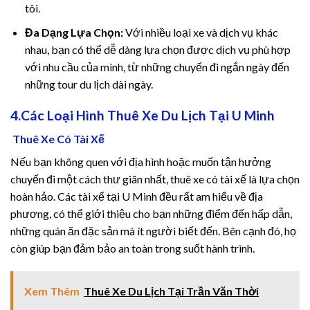
tôi.
Đa Dạng Lựa Chọn:
Với nhiều loại xe và dịch vụ khác
atın al
nhau, bạn có thể dễ dàng lựa chọn được dịch vụ phù hợp
panel
với nhu cầu của mình, từ những chuyến đi ngắn ngày đến
những tour du lịch dài ngày.
panel
4.Các Loại Hình Thuê Xe Du Lịch Tại U Minh
panel
Thuê Xe Có Tài Xế
panel
Nếu bạn không quen với địa hình hoặc muốn tận hưởng
chuyến đi một cách thư giãn nhất, thuê xe có tài xế là lựa chọn
panel
hoàn hảo. Các tài xế tại U Minh đều rất am hiểu về địa
phương, có thể giới thiệu cho bạn những điểm đến hấp dẫn,
panel
những quán ăn đặc sản mà ít người biết đến. Bên cạnh đó, họ
còn giúp bạn đảm bảo an toàn trong suốt hành trình.
panel
panel
Xem Thêm
Thuê Xe Du Lịch Tại Trần Văn Thời