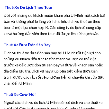
panel
Thuê Xe Du Lịch Theo Tour
panel
Đối với những du khách muốn khám phá U Minh một cách bài
bản và không phải lo lắng về lịch trình, dịch vụ thuê xe theo
panel
tour là một lựa chọn hợp lý. Các công ty du lịch sẽ cung cấp
xe và hướng dẫn viên theo tour đã được lên kế hoạch sẵn.
panel
Thuê Xe Đưa Đón Sân Bay
Dịch vụ thuê xe đưa đón sân bay tại U Minh rất tiện lợi cho
panel
những du khách đến từ các tỉnh thành xa. Bạn có thể đặt
trước xe để được đón tại sân bay và đưa về khách sạn hoặc
panel
địa điểm lưu trú. Dịch vụ này giúp bạn tiết kiệm thời gian,
tránh được các rắc rối về phương tiện di chuyển khi vừa đặt
panel
chân đến U Minh.
panel
Thuê Xe Cưới Hỏi
Ngoài các dịch vụ du lịch, U Minh còn có dịch vụ cho thuê xe
panel
cưới hỏi. Các loại xe sang trọng, hiện đại như Mercedes,