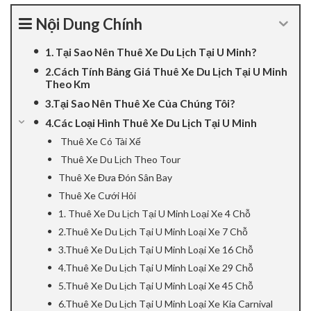
panel
Nội Dung Chính
panel
1. Tại Sao Nên Thuê Xe Du Lịch Tại U Minh?
2.Cách Tính Bảng Giá Thuê Xe Du Lịch Tại U Minh
panel
Theo Km
3.Tại Sao Nên Thuê Xe Của Chúng Tôi?
panel
4.Các Loại Hình Thuê Xe Du Lịch Tại U Minh
Thuê Xe Có Tài Xế
Panel
Thuê Xe Du Lịch Theo Tour
panel
Thuê Xe Đưa Đón Sân Bay
Thuê Xe Cưới Hỏi
giriş
1. Thuê Xe Du Lịch Tại U Minh Loại Xe 4 Chỗ
2.Thuê Xe Du Lịch Tại U Minh Loại Xe 7 Chỗ
panel
3.Thuê Xe Du Lịch Tại U Minh Loại Xe 16 Chỗ
4.Thuê Xe Du Lịch Tại U Minh Loại Xe 29 Chỗ
Panel
5.Thuê Xe Du Lịch Tại U Minh Loại Xe 45 Chỗ
panel
6.Thuê Xe Du Lịch Tại U Minh Loại Xe Kia Carnival