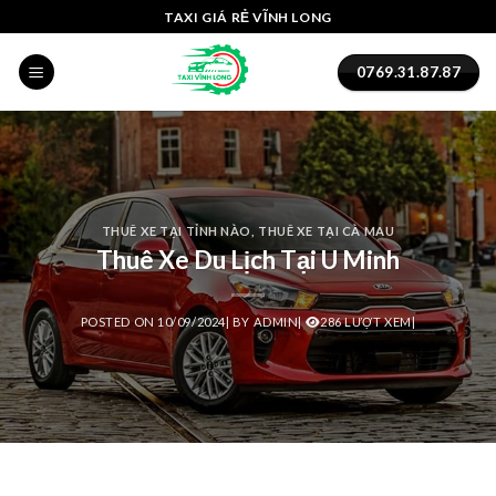
Skip
panel
TAXI GIÁ RẺ VĨNH LONG
to
panel
content
0769.31.87.87
paketleri
THUÊ XE TẠI TỈNH NÀO
,
THUÊ XE TẠI CÀ MAU
Thuê Xe Du Lịch Tại U Minh
POSTED ON
10/09/2024
|
BY
ADMIN
|
286 LƯỢT XEM|
panel
panel
panel