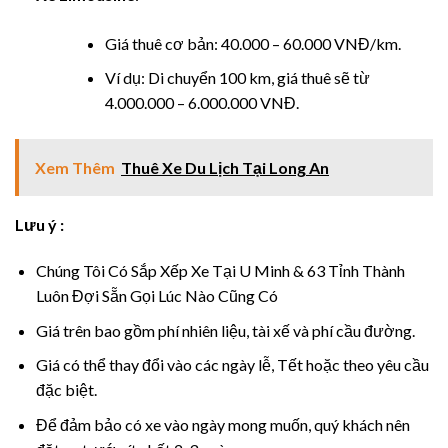
panel
Giá thuê cơ bản: 40.000 – 60.000 VNĐ/km.
Panel
Ví dụ: Di chuyển 100 km, giá thuê sẽ từ
4.000.000 – 6.000.000 VNĐ.
Panel
Panel
Xem Thêm
Thuê Xe Du Lịch Tại Long An
u
Lưu ý :
Chúng Tôi Có Sắp Xếp Xe Tại U Minh & 63 Tỉnh Thành
Luôn Đợi Sẵn Gọi Lúc Nào Cũng Có
panel
Giá trên bao gồm phí nhiên liệu, tài xế và phí cầu đường.
panel
Giá có thể thay đổi vào các ngày lễ, Tết hoặc theo yêu cầu
đặc biệt.
panel
Để đảm bảo có xe vào ngày mong muốn, quý khách nên
Panel