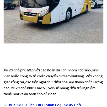
eleri
eleri
Panel
Xe 29 chỗ phù hợp với các đoàn du lịch, nhóm học sinh, sinh
viên hoặc công ty tổ chức chuyến đi teambuilding. Với không
gian rộng rãi, các tiện nghi như điều hòa, âm thanh chất lượng
um24
cao, xe 29 chỗ như Thaco Town sẽ mang đến trải nghiệm
um24
thoải mái và an toàn cho cả đoàn.
um24
5.Thuê Xe Du Lịch Tại U Minh Loại Xe 45 Chỗ