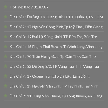
Hotline:
0769.31.87.87
Địa Chỉ 1 : Đường Tạ Quang Bửu, F10 , Quận 8, Tp HCM
Địa Chỉ 2 : 17 Nguyễn Công Bình,Tp Mỹ Tho , Tiền Giang
Địa Chỉ 3 : 19 Đại Lộ Đồng Khởi, TP Bến Tre, Bến Tre
Địa Chỉ 4 : 15 Phạm Thái Bườm, Tp Vĩnh Long, Vĩnh Long
Địa Chỉ 5 : 70 Trần Hưng Đạo, Tp Cần Thơ, Cần Thơ
Địa Chỉ 6 : 32 Đường 3/2, TP Vũng Tàu ,Tỉnh Vũng Tàu
Địa Chỉ 7 : 17 Quang Trung,Tp Đà Lạt , Lâm Đồng
Địa Chỉ 8 : 19 Nguyễn Văn Linh, TP Tây Ninh, Tây Ninh
Địa Chỉ 9 : 115 Ung Văn Khiêm, Tp Long Xuyên, An Giang