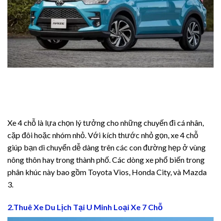
l Pro
review
ior Review
ost
Xe 4 chỗ là lựa chọn lý tưởng cho những chuyến đi cá nhân,
ost Ultra
cặp đôi hoặc nhóm nhỏ. Với kích thước nhỏ gọn, xe 4 chỗ
giúp bạn di chuyển dễ dàng trên các con đường hẹp ở vùng
review
nông thôn hay trong thành phố. Các dòng xe phổ biến trong
phân khúc này bao gồm Toyota Vios, Honda City, và Mazda
 review
3.
 pro
2.Thuê Xe Du Lịch Tại U Minh Loại Xe 7 Chỗ
 review