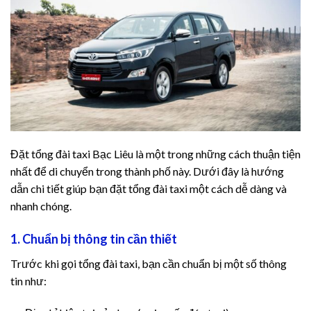
 Fuel Pro
taro review
 Savior Review
Ease
c Boost
Đặt tổng đài taxi Bạc Liêu là một trong những cách thuận tiện
nhất để di chuyển trong thành phố này. Dưới đây là hướng
c Boost Ultra
dẫn chi tiết giúp bạn đặt tổng đài taxi một cách dễ dàng và
nhanh chóng.
eep review
1. Chuẩn bị thông tin cần thiết
logy review
Trước khi gọi tổng đài taxi, bạn cần chuẩn bị một số thông
 fuel pro
tin như:
logy review