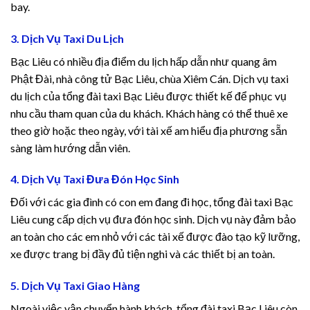
bay.
betin giriş
3. Dịch Vụ Taxi Du Lịch
et giriş
Bạc Liêu có nhiều địa điểm du lịch hấp dẫn như quang âm
et
Phật Đài, nhà công tử Bạc Liêu, chùa Xiêm Cán. Dịch vụ taxi
du lịch của tổng đài taxi Bạc Liêu được thiết kế để phục vụ
anbet giriş
nhu cầu tham quan của du khách. Khách hàng có thể thuê xe
theo giờ hoặc theo ngày, với tài xế am hiểu địa phương sẵn
 escort
sàng làm hướng dẫn viên.
anbet
4. Dịch Vụ Taxi Đưa Đón Học Sinh
anbet giriş
Đối với các gia đình có con em đang đi học, tổng đài taxi Bạc
Liêu cung cấp dịch vụ đưa đón học sinh. Dịch vụ này đảm bảo
labet
an toàn cho các em nhỏ với các tài xế được đào tạo kỹ lưỡng,
xe được trang bị đầy đủ tiện nghi và các thiết bị an toàn.
nbet giriş
5. Dịch Vụ Taxi Giao Hàng
dpashabet
Ngoài việc vận chuyển hành khách, tổng đài taxi Bạc Liêu còn