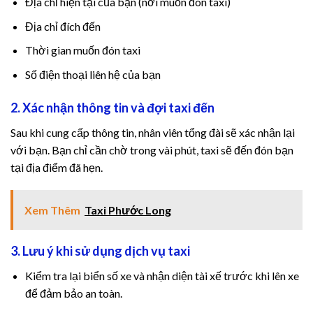
Địa chỉ hiện tại của bạn (nơi muốn đón taxi)
Địa chỉ đích đến
et giriş
Thời gian muốn đón taxi
et
Số điện thoại liên hệ của bạn
et
2. Xác nhận thông tin và đợi taxi đến
et güncel giriş
Sau khi cung cấp thông tin, nhân viên tổng đài sẽ xác nhận lại
với bạn. Bạn chỉ cần chờ trong vài phút, taxi sẽ đến đón bạn
et
tại địa điểm đã hẹn.
al
Xem Thêm
Taxi Phước Long
et güncel giriş
3. Lưu ý khi sử dụng dịch vụ taxi
et
Kiểm tra lại biển số xe và nhận diện tài xế trước khi lên xe
king
để đảm bảo an toàn.