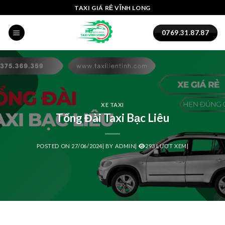
Skip
ink panel
TAXI GIÁ RẺ VĨNH LONG
to
ink panel
content
0769.31.87.87
ink paketleri
link
link
XE TAXI
Tổng Đài Taxi Bạc Liêu
link
link
POSTED ON
27/06/2024
|
BY
ADMIN
|
293 LƯỢT XEM|
ink panel
ink panel
ink panel