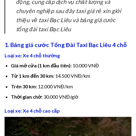
động, cung cấp dịch vụ chất lượng và
chuyên nghiệp sau đây taxi giá rẻ xin giới
ink satın al
thiệu về taxi Bạc Liêu và bảng giá cước
ink satın al
tổng đài taxi Bạc Liêu
ink Panel
1. Bảng giá cước Tổng Đài Taxi Bạc Liêu 4 chỗ
ink panel
Loại xe: Xe 4 chỗ thường
Giá mở cửa (1 km đầu tiên):
10.000 VNĐ
ink panel
Từ 1 km đến 30 km:
14.500 VNĐ/km
ink Panel
Trên 30 km:
12.000 VNĐ/km
ink panel
Thời gian chờ:
30.000 VNĐ/giờ
ink panel
Loại xe: Xe 4 chỗ cao cấp
ink panel