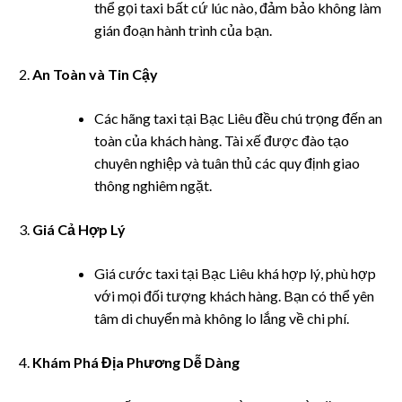
thể gọi taxi bất cứ lúc nào, đảm bảo không làm
ink panel
gián đoạn hành trình của bạn.
ink panel
An Toàn và Tin Cậy
ink panel
Các hãng taxi tại Bạc Liêu đều chú trọng đến an
ink panel
toàn của khách hàng. Tài xế được đào tạo
chuyên nghiệp và tuân thủ các quy định giao
link
thông nghiêm ngặt.
ink panel
Giá Cả Hợp Lý
ink panel
Giá cước taxi tại Bạc Liêu khá hợp lý, phù hợp
với mọi đối tượng khách hàng. Bạn có thể yên
ink panel
tâm di chuyển mà không lo lắng về chi phí.
ink panel
Khám Phá Địa Phương Dễ Dàng
ink panel