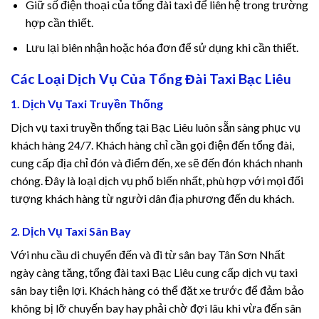
luslot
Giữ số điện thoại của tổng đài taxi để liên hệ trong trường
hợp cần thiết.
et
Lưu lại biên nhận hoặc hóa đơn để sử dụng khi cần thiết.
 Maç Tv
Các Loại Dịch Vụ Của Tổng Đài Taxi Bạc Liêu
ebahis
1. Dịch Vụ Taxi Truyền Thống
Dịch vụ taxi truyền thống tại Bạc Liêu luôn sẵn sàng phục vụ
bahis Giriş
khách hàng 24/7. Khách hàng chỉ cần gọi điện đến tổng đài,
cung cấp địa chỉ đón và điểm đến, xe sẽ đến đón khách nhanh
อนไลน์
chóng. Đây là loại dịch vụ phổ biến nhất, phù hợp với mọi đối
tượng khách hàng từ người dân địa phương đến du khách.
t giriş
2. Dịch Vụ Taxi Sân Bay
t
Với nhu cầu di chuyển đến và đi từ sân bay Tân Sơn Nhất
et
ngày càng tăng, tổng đài taxi Bạc Liêu cung cấp dịch vụ taxi
sân bay tiện lợi. Khách hàng có thể đặt xe trước để đảm bảo
bahis
không bị lỡ chuyến bay hay phải chờ đợi lâu khi vừa đến sân