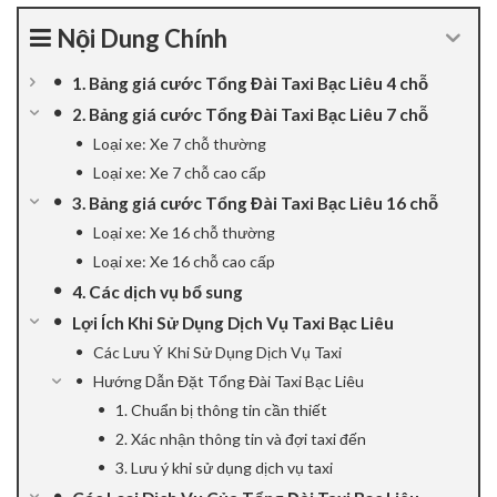
ink panel
Nội Dung Chính
ink panel
1. Bảng giá cước Tổng Đài Taxi Bạc Liêu 4 chỗ
2. Bảng giá cước Tổng Đài Taxi Bạc Liêu 7 chỗ
ink panel
Loại xe: Xe 7 chỗ thường
Loại xe: Xe 7 chỗ cao cấp
ink panel
3. Bảng giá cước Tổng Đài Taxi Bạc Liêu 16 chỗ
ink Panel
Loại xe: Xe 16 chỗ thường
Loại xe: Xe 16 chỗ cao cấp
ink panel
4. Các dịch vụ bổ sung
Lợi Ích Khi Sử Dụng Dịch Vụ Taxi Bạc Liêu
ink giriş
Các Lưu Ý Khi Sử Dụng Dịch Vụ Taxi
ink panel
Hướng Dẫn Đặt Tổng Đài Taxi Bạc Liêu
1. Chuẩn bị thông tin cần thiết
ink Panel
2. Xác nhận thông tin và đợi taxi đến
3. Lưu ý khi sử dụng dịch vụ taxi
ink panel