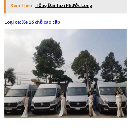
Xem Thêm
Tổng Đài Taxi Phước Long
link
Loại xe: Xe 16 chỗ cao cấp
link
link
ink panel
ink panel
link
link
Hacklink
link