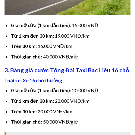
ink panel
ink Panel
Giá mở cửa (1 km đầu tiên):
15.000 VNĐ
ink Panel
Từ 1 km đến 30 km:
19.000 VNĐ/km
Trên 30 km:
16.000 VNĐ/km
ink Panel
Thời gian chờ:
40.000 VNĐ/giờ
l Oku
3. Bảng giá cước Tổng Đài Taxi Bạc Liêu 16 chỗ
link
Loại xe: Xe 16 chỗ thường
Giá mở cửa (1 km đầu tiên):
20.000 VNĐ
ink panel
Từ 1 km đến 30 km:
22.000 VNĐ/km
ink panel
Trên 30 km:
20.000 VNĐ/km
ink panel
Thời gian chờ:
50.000 VNĐ/giờ
ink Panel