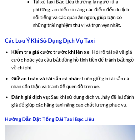
Tài xế taxi Bạc Liêu thường là người địa
ink panel
phương, am hiểu rõ ràng các điểm đến du lịch
nổi tiếng và các quán ăn ngon, giúp bạn có
ink panel
những trải nghiệm thú vị và trọn vẹn nhất.
ink panel
Các Lưu Ý Khi Sử Dụng Dịch Vụ Taxi
ink panel
Kiểm tra giá cước trước khi lên xe
: Hỏi rõ tài xế về giá
cước hoặc yêu cầu bật đồng hồ tính tiền để tránh bất ngờ
ink panel
về chi phí.
ink panel
Giữ an toàn và tài sản cá nhân
: Luôn giữ gìn tài sản cá
nhân cẩn thận và tránh để quên đồ trên xe.
ink panel
Đánh giá dịch vụ
: Sau khi sử dụng dịch vụ, hãy để lại đánh
giá để giúp các hãng taxi nâng cao chất lượng phục vụ.
l oku
Hướng Dẫn Đặt Tổng Đài Taxi Bạc Liêu
ink satın al
ink Panel