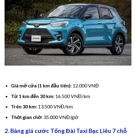
ink panel
ink panel
ink panel
ink panel
ink panel
ink panel
ink panel
Giá mở cửa (1 km đầu tiên):
12.000 VNĐ
Từ 1 km đến 30 km:
16.500 VNĐ/km
ink panel
Trên 30 km:
13.500 VNĐ/km
ink panel
Thời gian chờ:
35.000 VNĐ/giờ
ink panel
2. Bảng giá cước Tổng Đài Taxi Bạc Liêu 7 chỗ