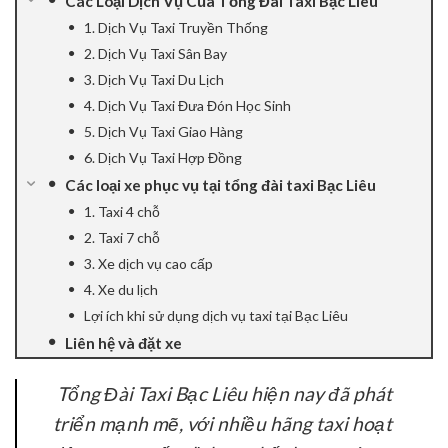
Các Loại Dịch Vụ Của Tổng Đài Taxi Bạc Liêu
1. Dịch Vụ Taxi Truyền Thống
ink panel
2. Dịch Vụ Taxi Sân Bay
ink panel
3. Dịch Vụ Taxi Du Lịch
4. Dịch Vụ Taxi Đưa Đón Học Sinh
ink Panel
5. Dịch Vụ Taxi Giao Hàng
6. Dịch Vụ Taxi Hợp Đồng
ink panel
Các loại xe phục vụ tại tổng đài taxi Bạc Liêu
1. Taxi 4 chỗ
ink panel
2. Taxi 7 chỗ
ink Panel
3. Xe dịch vụ cao cấp
4. Xe du lịch
ink Panel
Lợi ích khi sử dụng dịch vụ taxi tại Bạc Liêu
Liên hệ và đặt xe
ink panel
Tổng Đài Taxi Bạc Liêu hiện nay đã phát
ink panel
triển mạnh mẽ, với nhiều hãng taxi hoạt
ink panel