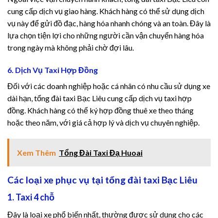
cung cấp dịch vụ giao hàng. Khách hàng có thể sử dụng dịch
 siteleri
vụ này để gửi đồ đạc, hàng hóa nhanh chóng và an toàn. Đây là
 siteleri
lựa chọn tiện lợi cho những người cần vận chuyển hàng hóa
trong ngày mà không phải chờ đợi lâu.
et
6. Dịch Vụ Taxi Hợp Đồng
et
Đối với các doanh nghiệp hoặc cá nhân có nhu cầu sử dụng xe
dài hạn, tổng đài taxi Bạc Liêu cung cấp dịch vụ taxi hợp
ink Panel
đồng. Khách hàng có thể ký hợp đồng thuê xe theo tháng
hoặc theo năm, với giá cả hợp lý và dịch vụ chuyên nghiệp.
t
 tv
Xem Thêm
Tổng Đài Taxi Đạ Huoai
tarium24
Các loại xe phục vụ tại tổng đài taxi Bạc Liêu
tarium24
1. Taxi 4 chỗ
tarium24
Đây là loại xe phổ biến nhất, thường được sử dụng cho các