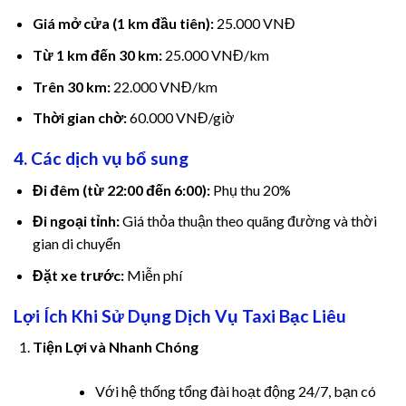
link
Giá mở cửa (1 km đầu tiên):
25.000 VNĐ
ink satın al
Từ 1 km đến 30 km:
25.000 VNĐ/km
ink panel
Trên 30 km:
22.000 VNĐ/km
Thời gian chờ:
60.000 VNĐ/giờ
ink panel
4. Các dịch vụ bổ sung
ink panel
Đi đêm (từ 22:00 đến 6:00):
Phụ thu 20%
ink panel
Đi ngoại tỉnh:
Giá thỏa thuận theo quãng đường và thời
gian di chuyển
ink panel
Đặt xe trước:
Miễn phí
ink panel
Lợi Ích Khi Sử Dụng Dịch Vụ Taxi Bạc Liêu
ink panel
Tiện Lợi và Nhanh Chóng
ink panel
Với hệ thống tổng đài hoạt động 24/7, bạn có