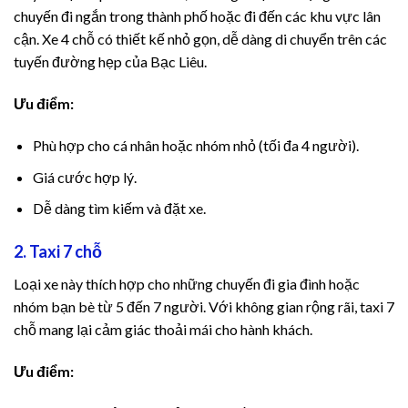
chuyến đi ngắn trong thành phố hoặc đi đến các khu vực lân
al
cận. Xe 4 chỗ có thiết kế nhỏ gọn, dễ dàng di chuyển trên các
tuyến đường hẹp của Bạc Liêu.
 tv
Ưu điểm:
atın al
Phù hợp cho cá nhân hoặc nhóm nhỏ (tối đa 4 người).
 tv
Giá cước hợp lý.
 tv
Dễ dàng tìm kiếm và đặt xe.
 tv
2. Taxi 7 chỗ
ild
Loại xe này thích hợp cho những chuyến đi gia đình hoặc
nhóm bạn bè từ 5 đến 7 người. Với không gian rộng rãi, taxi 7
oon
chỗ mang lại cảm giác thoải mái cho hành khách.
kti
Ưu điểm:
ole