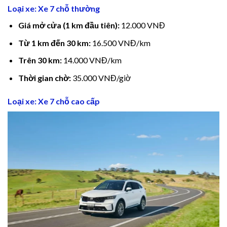
ink panel
Loại xe: Xe 7 chỗ thường
Giá mở cửa (1 km đầu tiên):
12.000 VNĐ
ink panel
Từ 1 km đến 30 km:
16.500 VNĐ/km
ink panel
Trên 30 km:
14.000 VNĐ/km
Thời gian chờ:
35.000 VNĐ/giờ
ink panel
Loại xe: Xe 7 chỗ cao cấp
ink panel
ink Panel
inati
link
ink Panel
link