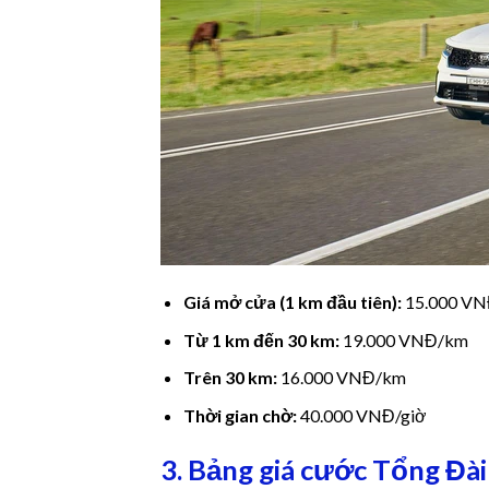
nel
nel
nel
nel
Giá mở cửa (1 km đầu tiên):
15.000 V
nel
Từ 1 km đến 30 km:
19.000 VNĐ/km
Trên 30 km:
16.000 VNĐ/km
nel
Thời gian chờ:
40.000 VNĐ/giờ
nel
3. Bảng giá cước Tổng Đài
nel