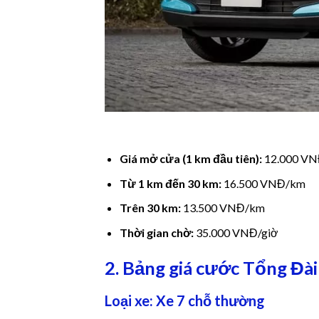
nel
nel
nel
nel
nel
Giá mở cửa (1 km đầu tiên):
12.000 V
nel
Từ 1 km đến 30 km:
16.500 VNĐ/km
nel
Trên 30 km:
13.500 VNĐ/km
Thời gian chờ:
35.000 VNĐ/giờ
nel
2. Bảng giá cước Tổng Đài
nel
nel
Loại xe: Xe 7 chỗ thường