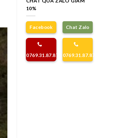
CHAT QUA ZALO GIẢM
10%
Facebook
Chat Zalo
0769.31.87.87
0769.31.87.87