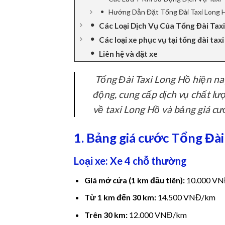
Hướng Dẫn Đặt Tổng Đài Taxi Long 
nel
Các Loại Dịch Vụ Của Tổng Đài Tax
nel
Các loại xe phục vụ tại tổng đài tax
Liên hệ và đặt xe
nel
Tổng Đài Taxi Long Hồ hiện nay
nel
động, cung cấp dịch vụ chất lượ
về taxi Long Hồ và bảng giá cư
nel
nel
1. Bảng giá cước Tổng Đài
nel
Loại xe: Xe 4 chỗ thường
nel
Giá mở cửa (1 km đầu tiên):
10.000 V
Từ 1 km đến 30 km:
14.500 VNĐ/km
nel
Trên 30 km:
12.000 VNĐ/km
nel