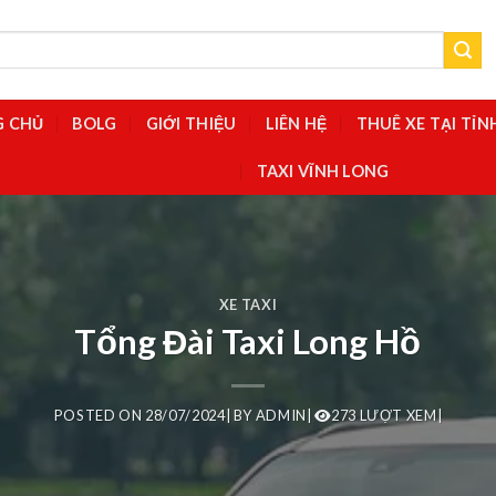
G CHỦ
BOLG
GIỚI THIỆU
LIÊN HỆ
THUÊ XE TẠI TỈ
TAXI VĨNH LONG
XE TAXI
Tổng Đài Taxi Long Hồ
POSTED ON
28/07/2024
|
BY
ADMIN
|
273 LƯỢT XEM|