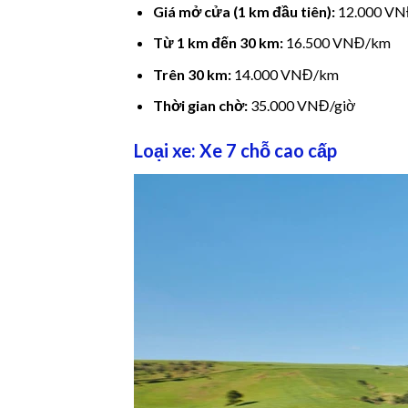
Giá mở cửa (1 km đầu tiên):
12.000 V
nel
Từ 1 km đến 30 km:
16.500 VNĐ/km
nel
Trên 30 km:
14.000 VNĐ/km
nel
Thời gian chờ:
35.000 VNĐ/giờ
nel
Loại xe: Xe 7 chỗ cao cấp
nel
nel
nel