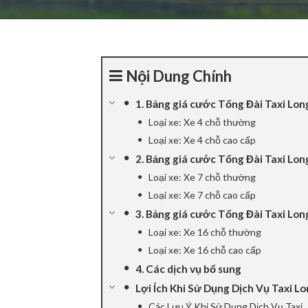
nel
nel
Nội Dung Chính
nel
1. Bảng giá cước Tổng Đài Taxi Lon
nel
Loại xe: Xe 4 chỗ thường
Loại xe: Xe 4 chỗ cao cấp
nel
2. Bảng giá cước Tổng Đài Taxi Lon
nel
Loại xe: Xe 7 chỗ thường
Loại xe: Xe 7 chỗ cao cấp
iş
3. Bảng giá cước Tổng Đài Taxi Lon
Loại xe: Xe 16 chỗ thường
nel
Loại xe: Xe 16 chỗ cao cấp
nel
4. Các dịch vụ bổ sung
Lợi Ích Khi Sử Dụng Dịch Vụ Taxi L
nel
Các Lưu Ý Khi Sử Dụng Dịch Vụ Taxi