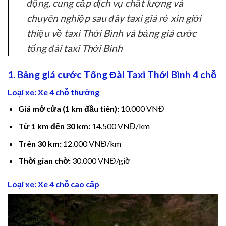
động, cung cấp dịch vụ chất lượng và
chuyên nghiệp sau đây taxi giá rẻ xin giới
ink satın al
thiệu về taxi Thới Bình và bảng giá cước
ink satın al
tổng đài taxi Thới Bình
ink Panel
1. Bảng giá cước Tổng Đài Taxi Thới Bình 4 chỗ
ink panel
Loại xe: Xe 4 chỗ thường
Giá mở cửa (1 km đầu tiên):
10.000 VNĐ
ink panel
Từ 1 km đến 30 km:
14.500 VNĐ/km
ink Panel
Trên 30 km:
12.000 VNĐ/km
ink panel
Thời gian chờ:
30.000 VNĐ/giờ
ink panel
Loại xe: Xe 4 chỗ cao cấp
ink panel