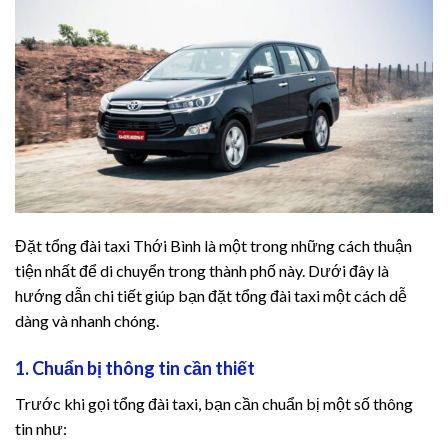
 Fuel Pro
aro review
 Savior Review
Ease
c Boost
Đặt tổng đài taxi Thới Bình là một trong những cách thuận
c Boost Ultra
tiện nhất để di chuyển trong thành phố này. Dưới đây là
hướng dẫn chi tiết giúp bạn đặt tổng đài taxi một cách dễ
eep review
dàng và nhanh chóng.
logy review
1. Chuẩn bị thông tin cần thiết
 fuel pro
Trước khi gọi tổng đài taxi, bạn cần chuẩn bị một số thông
tin như:
logy review