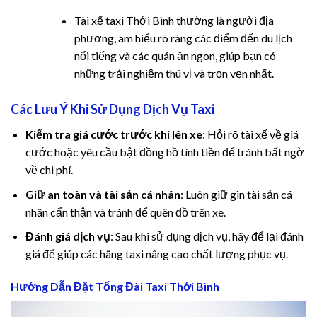
ink panel
Tài xế taxi Thới Bình thường là người địa
phương, am hiểu rõ ràng các điểm đến du lịch
ink panel
nổi tiếng và các quán ăn ngon, giúp bạn có
những trải nghiệm thú vị và trọn vẹn nhất.
ink panel
Các Lưu Ý Khi Sử Dụng Dịch Vụ Taxi
ink panel
Kiểm tra giá cước trước khi lên xe
: Hỏi rõ tài xế về giá
ink panel
cước hoặc yêu cầu bật đồng hồ tính tiền để tránh bất ngờ
về chi phí.
ink panel
Giữ an toàn và tài sản cá nhân
: Luôn giữ gìn tài sản cá
ink panel
nhân cẩn thận và tránh để quên đồ trên xe.
Đánh giá dịch vụ
: Sau khi sử dụng dịch vụ, hãy để lại đánh
l oku
giá để giúp các hãng taxi nâng cao chất lượng phục vụ.
ink satın al
Hướng Dẫn Đặt Tổng Đài Taxi Thới Bình
ink Panel