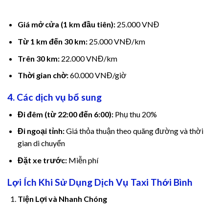
link
ink satın al
Giá mở cửa (1 km đầu tiên):
25.000 VNĐ
Từ 1 km đến 30 km:
25.000 VNĐ/km
ink panel
Trên 30 km:
22.000 VNĐ/km
ink panel
Thời gian chờ:
60.000 VNĐ/giờ
ink panel
4. Các dịch vụ bổ sung
ink panel
Đi đêm (từ 22:00 đến 6:00):
Phụ thu 20%
Đi ngoại tỉnh:
Giá thỏa thuận theo quãng đường và thời
ink panel
gian di chuyển
ink panel
Đặt xe trước:
Miễn phí
ink panel
Lợi Ích Khi Sử Dụng Dịch Vụ Taxi Thới Bình
Tiện Lợi và Nhanh Chóng
ink panel