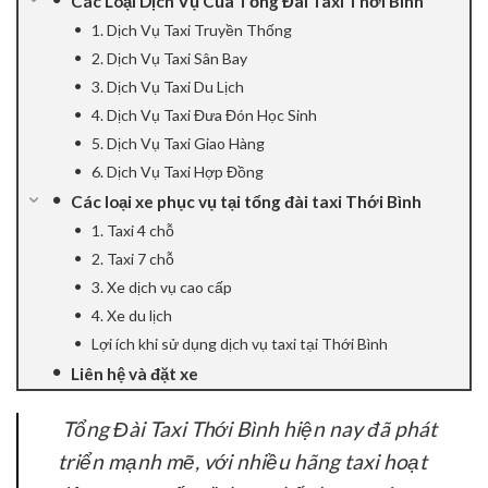
Các Loại Dịch Vụ Của Tổng Đài Taxi Thới Bình
1. Dịch Vụ Taxi Truyền Thống
ink panel
2. Dịch Vụ Taxi Sân Bay
ink panel
3. Dịch Vụ Taxi Du Lịch
4. Dịch Vụ Taxi Đưa Đón Học Sinh
ink Panel
5. Dịch Vụ Taxi Giao Hàng
6. Dịch Vụ Taxi Hợp Đồng
ink panel
Các loại xe phục vụ tại tổng đài taxi Thới Bình
1. Taxi 4 chỗ
ink panel
2. Taxi 7 chỗ
ink Panel
3. Xe dịch vụ cao cấp
4. Xe du lịch
ink Panel
Lợi ích khi sử dụng dịch vụ taxi tại Thới Bình
Liên hệ và đặt xe
ink panel
Tổng Đài Taxi Thới Bình hiện nay đã phát
ink panel
triển mạnh mẽ, với nhiều hãng taxi hoạt
ink panel