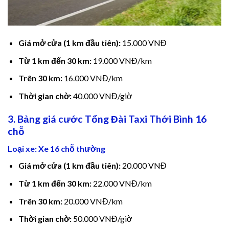
ink panel
ink Panel
Giá mở cửa (1 km đầu tiên):
15.000 VNĐ
ink Panel
Từ 1 km đến 30 km:
19.000 VNĐ/km
Trên 30 km:
16.000 VNĐ/km
ink Panel
Thời gian chờ:
40.000 VNĐ/giờ
l Oku
3. Bảng giá cước Tổng Đài Taxi Thới Bình 16
chỗ
link
Loại xe: Xe 16 chỗ thường
ink panel
Giá mở cửa (1 km đầu tiên):
20.000 VNĐ
ink panel
Từ 1 km đến 30 km:
22.000 VNĐ/km
ink panel
Trên 30 km:
20.000 VNĐ/km
Thời gian chờ:
50.000 VNĐ/giờ
ink Panel