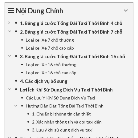
ink panel
Nội Dung Chính
ink panel
1. Bảng giá cước Tổng Đài Taxi Thới Bình 4 chỗ
2. Bảng giá cước Tổng Đài Taxi Thới Bình 7 chỗ
ink panel
Loại xe: Xe 7 chỗ thường
Loại xe: Xe 7 chỗ cao cấp
ink panel
3. Bảng giá cước Tổng Đài Taxi Thới Bình 16 chỗ
ink Panel
Loại xe: Xe 16 chỗ thường
Loại xe: Xe 16 chỗ cao cấp
ink panel
4. Các dịch vụ bổ sung
Lợi Ích Khi Sử Dụng Dịch Vụ Taxi Thới Bình
ink giriş
Các Lưu Ý Khi Sử Dụng Dịch Vụ Taxi
ink panel
Hướng Dẫn Đặt Tổng Đài Taxi Thới Bình
1. Chuẩn bị thông tin cần thiết
ink Panel
2. Xác nhận thông tin và đợi taxi đến
3. Lưu ý khi sử dụng dịch vụ taxi
ink panel