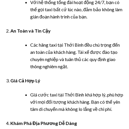
Với hệ thống tổng đài hoạt động 24/7, bạn có
ink panel
thể gọi taxi bất cứ lúc nào, đảm bảo không làm
ink panel
gián đoạn hành trình của bạn.
ink panel
An Toàn và Tin Cậy
ink panel
Các hãng taxi tại Thới Bình đều chú trọng đến
an toàn của khách hàng. Tài xế được đào tạo
link
chuyên nghiệp và tuân thủ các quy định giao
thông nghiêm ngặt.
ink panel
Giá Cả Hợp Lý
ink panel
Giá cước taxi tại Thới Bình khá hợp lý, phù hợp
ink panel
với mọi đối tượng khách hàng. Bạn có thể yên
ink panel
tâm di chuyển mà không lo lắng về chi phí.
ink panel
Khám Phá Địa Phương Dễ Dàng