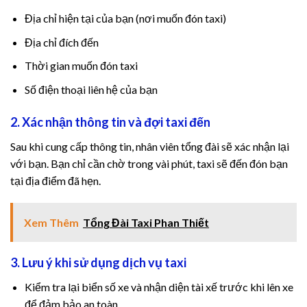
Địa chỉ hiện tại của bạn (nơi muốn đón taxi)
t giriş
Địa chỉ đích đến
et
Thời gian muốn đón taxi
Số điện thoại liên hệ của bạn
bet
2. Xác nhận thông tin và đợi taxi đến
et güncel giriş
Sau khi cung cấp thông tin, nhân viên tổng đài sẽ xác nhận lại
et
với bạn. Bạn chỉ cần chờ trong vài phút, taxi sẽ đến đón bạn
tại địa điểm đã hẹn.
al
et güncel giriş
Xem Thêm
Tổng Đài Taxi Phan Thiết
et
3. Lưu ý khi sử dụng dịch vụ taxi
king
Kiểm tra lại biển số xe và nhận diện tài xế trước khi lên xe
để đảm bảo an toàn.