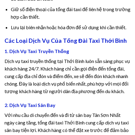
luslot
Giữ số điện thoại của tổng đài taxi để liên hệ trong trường
et
hợp cần thiết.
Lưu lại biên nhận hoặc hóa đơn để sử dụng khi cần thiết.
 Maç Tv
Các Loại Dịch Vụ Của Tổng Đài Taxi Thới Bình
ebahis
1. Dịch Vụ Taxi Truyền Thống
bahis Giriş
Dịch vụ taxi truyền thống tại Thới Bình luôn sẵn sàng phục vụ
khách hàng 24/7. Khách hàng chỉ cần gọi điện đến tổng đài,
อนไลน์
cung cấp địa chỉ đón và điểm đến, xe sẽ đến đón khách nhanh
chóng. Đây là loại dịch vụ phổ biến nhất, phù hợp với mọi đối
 giriş
tượng khách hàng từ người dân địa phương đến du khách.
t
2. Dịch Vụ Taxi Sân Bay
et
Với nhu cầu di chuyển đến và đi từ sân bay Tân Sơn Nhất
ngày càng tăng, tổng đài taxi Thới Bình cung cấp dịch vụ taxi
anbet
sân bay tiện lợi. Khách hàng có thể đặt xe trước để đảm bảo