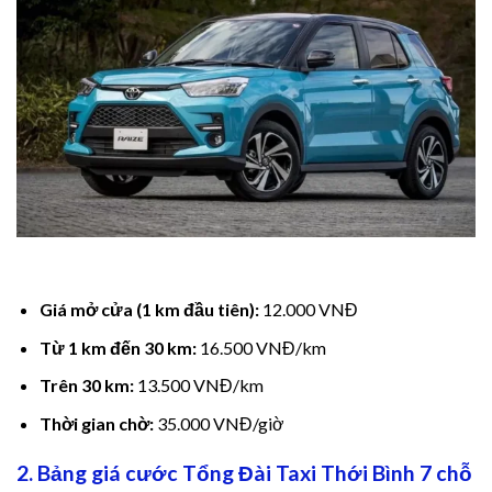
ink panel
ink panel
ink panel
ink panel
ink panel
ink panel
ink panel
Giá mở cửa (1 km đầu tiên):
12.000 VNĐ
Từ 1 km đến 30 km:
16.500 VNĐ/km
ink panel
Trên 30 km:
13.500 VNĐ/km
ink panel
Thời gian chờ:
35.000 VNĐ/giờ
ink panel
2. Bảng giá cước Tổng Đài Taxi Thới Bình 7 chỗ