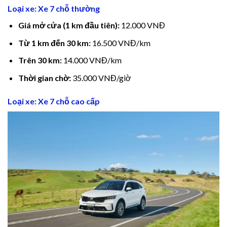
ink panel
Loại xe: Xe 7 chỗ thường
Giá mở cửa (1 km đầu tiên):
12.000 VNĐ
ink panel
Từ 1 km đến 30 km:
16.500 VNĐ/km
ink panel
Trên 30 km:
14.000 VNĐ/km
Thời gian chờ:
35.000 VNĐ/giờ
ink panel
Loại xe: Xe 7 chỗ cao cấp
ink panel
ink Panel
nati
link
ink Panel
link