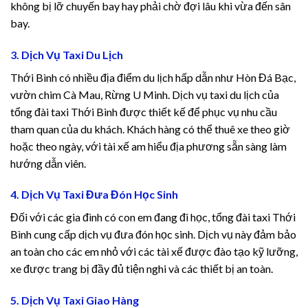
không bị lỡ chuyến bay hay phải chờ đợi lâu khi vừa đến sân
betin giriş
bay.
slot
3. Dịch Vụ Taxi Du Lịch
ark
Thới Bình có nhiều địa điểm du lịch hấp dẫn như Hòn Đá Bạc,
vườn chim Cà Mau, Rừng U Minh. Dịch vụ taxi du lịch của
t giriş
tổng đài taxi Thới Bình được thiết kế để phục vụ nhu cầu
tham quan của du khách. Khách hàng có thể thuê xe theo giờ
 escort
hoặc theo ngày, với tài xế am hiểu địa phương sẵn sàng làm
hướng dẫn viên.
anbet
4. Dịch Vụ Taxi Đưa Đón Học Sinh
anbet giriş
Đối với các gia đình có con em đang đi học, tổng đài taxi Thới
abet
Bình cung cấp dịch vụ đưa đón học sinh. Dịch vụ này đảm bảo
an toàn cho các em nhỏ với các tài xế được đào tạo kỹ lưỡng,
bet giriş
xe được trang bị đầy đủ tiện nghi và các thiết bị an toàn.
dpashabet
5. Dịch Vụ Taxi Giao Hàng