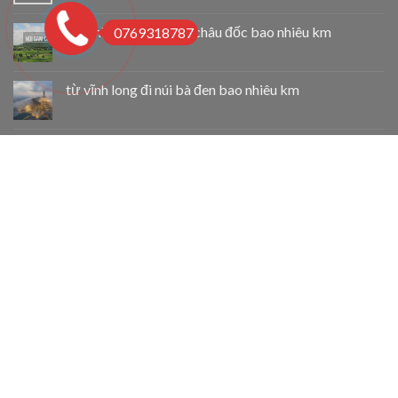
từ vĩnh long đi núi bà châu đốc bao nhiêu km
0769318787
từ vĩnh long đi núi bà đen bao nhiêu km
từ vĩnh long đi tphcm bao nhiêu km
Thuê Xe Du Lịch Tại Cẩm Mỹ
Thuê Xe Du Lịch Tại Long Khánh
Thuê Xe Du Lịch Tại Biên Hòa
Taxi 4 Chỗ Chợ Lách