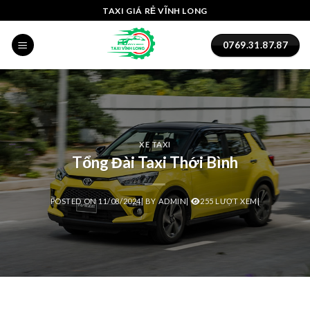
Skip
ink panel
TAXI GIÁ RẺ VĨNH LONG
to
ink panel
content
0769.31.87.87
ink paketleri
link
link
XE TAXI
Tổng Đài Taxi Thới Bình
link
link
POSTED ON
11/08/2024
|
BY
ADMIN
|
255 LƯỢT XEM|
ink panel
ink panel
ink panel