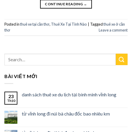
CONTINUE READING
→
asino siteleri
asino siteleri
Posted in
thuê xe tại cần thơ
,
Thuê Xe Tại Tỉnh Nào
|
Tagged
thuê xe ở cần
thơ
Leave a comment
ojobet
ojobet
acklink Panel
xbet
BÀI VIẾT MỚI
ustin tv
danh sách thuê xe du lịch tại bình minh vĩnh long
23
Th10
từ vĩnh long đi núi bà châu đốc bao nhiêu km