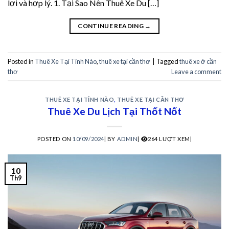
lợi và hợp lý. 1. Tại Sao Nên Thuê Xe Du […]
acklink panel
CONTINUE READING
→
acklink panel
acklink panel
Posted in
Thuê Xe Tại Tỉnh Nào
,
thuê xe tại cần thơ
|
Tagged
thuê xe ở cần
thơ
Leave a comment
acklink panel
acklink
THUÊ XE TẠI TỈNH NÀO
,
THUÊ XE TẠI CẦN THƠ
Thuê Xe Du Lịch Tại Thốt Nốt
acklink panel
POSTED ON
10/09/2024
|
BY
ADMIN
|
264 LƯỢT XEM|
acklink panel
acklink panel
10
Th9
acklink panel
acklink panel