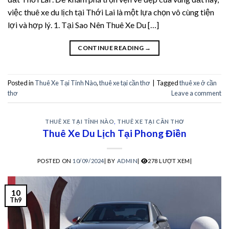
việc thuê xe du lịch tại Thới Lai là một lựa chọn vô cùng tiện
acklink satın al
lợi và hợp lý. 1. Tại Sao Nên Thuê Xe Du […]
acklink satın al
CONTINUE READING
→
acklink Panel
Posted in
Thuê Xe Tại Tỉnh Nào
,
thuê xe tại cần thơ
|
Tagged
thuê xe ở cần
acklink panel
thơ
Leave a comment
acklink panel
THUÊ XE TẠI TỈNH NÀO
,
THUÊ XE TẠI CẦN THƠ
Thuê Xe Du Lịch Tại Phong Điền
acklink Panel
POSTED ON
10/09/2024
|
BY
ADMIN
|
278 LƯỢT XEM|
acklink panel
acklink panel
10
Th9
acklink panel