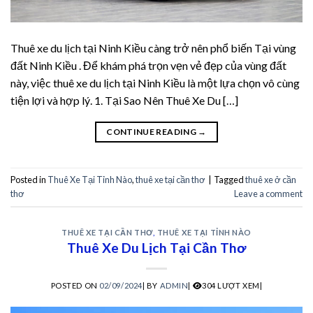
nadoluslot
ojobet
Thuê xe du lịch tại Ninh Kiều càng trở nên phổ biến Tại vùng
đất Ninh Kiều . Để khám phá trọn vẹn vẻ đẹp của vùng đất
ros Maç Tv
này, việc thuê xe du lịch tại Ninh Kiều là một lựa chọn vô cùng
rimebahis
tiện lợi và hợp lý. 1. Tại Sao Nên Thuê Xe Du […]
rimebahis Giriş
CONTINUE READING
→
หวยออนไลน์
Posted in
Thuê Xe Tại Tỉnh Nào
,
thuê xe tại cần thơ
|
Tagged
thuê xe ở cần
thơ
Leave a comment
ixbet giriş
ixbet
THUÊ XE TẠI CẦN THƠ
,
THUÊ XE TẠI TỈNH NÀO
Thuê Xe Du Lịch Tại Cần Thơ
ojobet
POSTED ON
02/09/2024
|
BY
ADMIN
|
304 LƯỢT XEM|
oliganbet