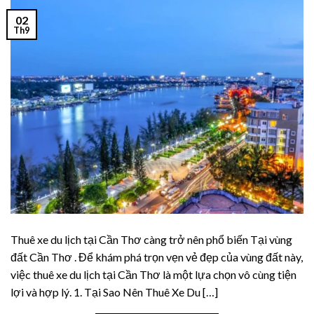
uperbetin giriş
02
Th9
ojobet
etpark
ojobet giriş
zmir escort
oliganbet
oliganbet giriş
usulabet
Thuê xe du lịch tại Cần Thơ càng trở nên phổ biến Tại vùng
đất Cần Thơ . Để khám phá trọn vẹn vẻ đẹp của vùng đất này,
iltonbet giriş
việc thuê xe du lịch tại Cần Thơ là một lựa chọn vô cùng tiện
lợi và hợp lý. 1. Tại Sao Nên Thuê Xe Du […]
randpashabet