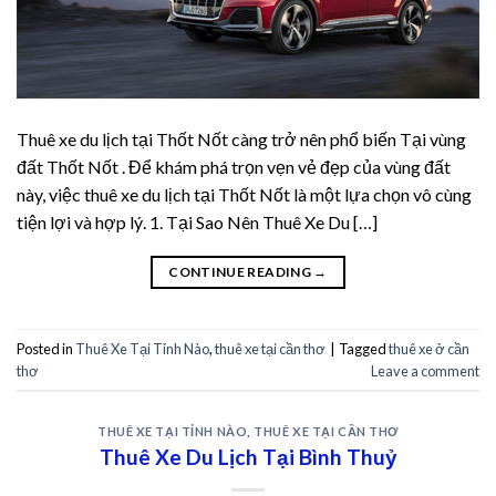
acklink panel
acklink panel
acklink panel
Thuê xe du lịch tại Thốt Nốt càng trở nên phổ biến Tại vùng
đất Thốt Nốt . Để khám phá trọn vẹn vẻ đẹp của vùng đất
acklink panel
này, việc thuê xe du lịch tại Thốt Nốt là một lựa chọn vô cùng
tiện lợi và hợp lý. 1. Tại Sao Nên Thuê Xe Du […]
acklink panel
CONTINUE READING
→
acklink panel
acklink panel
Posted in
Thuê Xe Tại Tỉnh Nào
,
thuê xe tại cần thơ
|
Tagged
thuê xe ở cần
thơ
Leave a comment
asal oku
acklink satın al
THUÊ XE TẠI TỈNH NÀO
,
THUÊ XE TẠI CẦN THƠ
Thuê Xe Du Lịch Tại Bình Thuỷ
acklink Panel