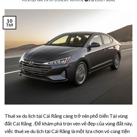
acklink
acklink satın al
10
Th9
acklink panel
acklink panel
acklink panel
acklink panel
acklink panel
acklink panel
acklink panel
Thuê xe du lịch tại Cái Răng càng trở nên phổ biến Tại vùng
đất Cái Răng . Để khám phá trọn vẹn vẻ đẹp của vùng đất này,
acklink panel
việc thuê xe du lịch tại Cái Răng là một lựa chọn vô cùng tiện