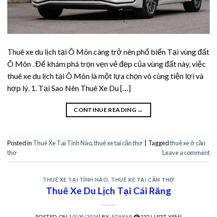
acklink
acklink
Thuê xe du lịch tại Ô Môn càng trở nên phổ biến Tại vùng đất
acklink
Ô Môn . Để khám phá trọn vẹn vẻ đẹp của vùng đất này, việc
thuê xe du lịch tại Ô Môn là một lựa chọn vô cùng tiện lợi và
acklink panel
hợp lý. 1. Tại Sao Nên Thuê Xe Du […]
acklink panel
CONTINUE READING
→
acklink
Posted in
Thuê Xe Tại Tỉnh Nào
,
thuê xe tại cần thơ
|
Tagged
thuê xe ở cần
acklink
thơ
Leave a comment
uy Hacklink
THUÊ XE TẠI TỈNH NÀO
,
THUÊ XE TẠI CẦN THƠ
Thuê Xe Du Lịch Tại Cái Răng
acklink
POSTED ON
10/09/2024
|
BY
ADMIN
|
232 LƯỢT XEM|