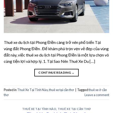
acklink panel
acklink panel
acklink panel
acklink panel
Thuê xe du lịch tại Phong Điền càng trở nên phổ biến Tại
acklink panel
vùng đất Phong Điền . Để khám phá trọn vẹn vẻ đẹp của vùng
đất này, việc thuê xe du lịch tại Phong Điền là một lựa chọn vô
acklink panel
cùng tiện lợi và hợp lý. 1. Tại Sao Nên Thuê Xe Du […]
acklink panel
CONTINUE READING
→
acklink panel
Posted in
Thuê Xe Tại Tỉnh Nào
,
thuê xe tại cần thơ
|
Tagged
thuê xe ở cần
acklink panel
thơ
Leave a comment
acklink panel
THUÊ XE TẠI TỈNH NÀO
,
THUÊ XE TẠI CẦN THƠ