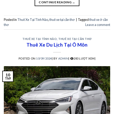
CONTINUE READING
→
acklink panel
acklink Panel
Posted in
Thuê Xe Tại Tỉnh Nào
,
thuê xe tại cần thơ
|
Tagged
thuê xe ở cần
thơ
Leave a comment
acklink Panel
THUÊ XE TẠI TỈNH NÀO
,
THUÊ XE TẠI CẦN THƠ
acklink Panel
Thuê Xe Du Lịch Tại Ô Môn
Masal Oku
POSTED ON
10/09/2024
|
BY
ADMIN
|
283 LƯỢT XEM|
acklink
10
acklink panel
Th9
acklink panel
acklink panel
acklink Panel