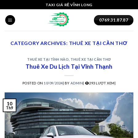
Skip
acklink panel
TAXI GIÁ RẺ VĨNH LONG
to
acklink panel
content
0769.31.87.87
acklink paketleri
CATEGORY ARCHIVES:
THUÊ XE TẠI CẦN THƠ
acklink
THUÊ XE TẠI TỈNH NÀO
,
THUÊ XE TẠI CẦN THƠ
acklink
Thuê Xe Du Lịch Tại Vĩnh Thạnh
acklink
POSTED ON
10/09/2024
|
BY
ADMIN
|
293 LƯỢT XEM|
acklink
acklink panel
10
Th9
acklink panel
acklink panel