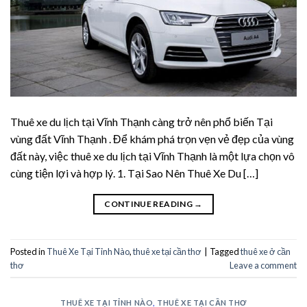
acklink panel
acklink panel
acklink panel
acklink panel
Thuê xe du lịch tại Vĩnh Thạnh càng trở nên phổ biến Tại
vùng đất Vĩnh Thạnh . Để khám phá trọn vẹn vẻ đẹp của vùng
acklink Panel
đất này, việc thuê xe du lịch tại Vĩnh Thạnh là một lựa chọn vô
acklink panel
cùng tiện lợi và hợp lý. 1. Tại Sao Nên Thuê Xe Du […]
acklink giriş
CONTINUE READING
→
acklink panel
Posted in
Thuê Xe Tại Tỉnh Nào
,
thuê xe tại cần thơ
|
Tagged
thuê xe ở cần
thơ
Leave a comment
acklink Panel
acklink panel
THUÊ XE TẠI TỈNH NÀO
,
THUÊ XE TẠI CẦN THƠ