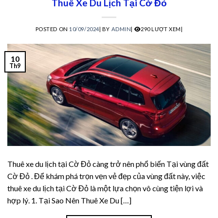
Thuê Xe Du Lịch Tại Cờ Đỏ
acklink panel
acklink panel
POSTED ON
10/09/2024
|
BY
ADMIN
|
290 LƯỢT XEM|
acklink panel
10
Th9
acklink panel
acklink panel
acklink Panel
lluminati
Thuê xe du lịch tại Cờ Đỏ càng trở nên phổ biến Tại vùng đất
acklink
Cờ Đỏ . Để khám phá trọn vẹn vẻ đẹp của vùng đất này, việc
acklink Panel
thuê xe du lịch tại Cờ Đỏ là một lựa chọn vô cùng tiện lợi và
hợp lý. 1. Tại Sao Nên Thuê Xe Du […]
acklink