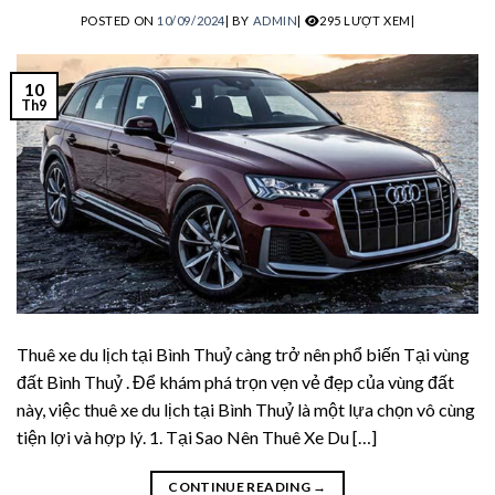
POSTED ON
10/09/2024
|
BY
ADMIN
|
295 LƯỢT XEM|
lpha Fuel Pro
oostaro review
10
Th9
rain Savior Review
NervEase
itric Boost
itric Boost Ultra
u sleep review
Thuê xe du lịch tại Bình Thuỷ càng trở nên phổ biến Tại vùng
đất Bình Thuỷ . Để khám phá trọn vẹn vẻ đẹp của vùng đất
rimology review
này, việc thuê xe du lịch tại Bình Thuỷ là một lựa chọn vô cùng
tiện lợi và hợp lý. 1. Tại Sao Nên Thuê Xe Du […]
lpha fuel pro
rimology review
CONTINUE READING
→