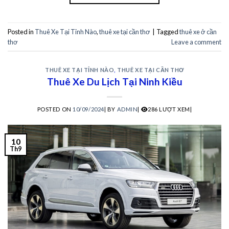
ojobet giriş
Posted in
Thuê Xe Tại Tỉnh Nào
,
thuê xe tại cần thơ
|
Tagged
thuê xe ở cần
thơ
Leave a comment
ojobet
erobet
THUÊ XE TẠI TỈNH NÀO
,
THUÊ XE TẠI CẦN THƠ
Thuê Xe Du Lịch Tại Ninh Kiều
ojobet güncel giriş
POSTED ON
10/09/2024
|
BY
ADMIN
|
286 LƯỢT XEM|
ulibet
izipal
10
Th9
ojobet güncel giriş
ulibet
eritking