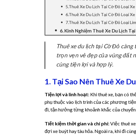
5.Thuê Xe Du Lịch Tại Cờ Đỏ Loại Xe
 panel
6.Thuê Xe Du Lịch Tại Cờ Đỏ Loại Xe 
7.Thuê Xe Du Lịch Tại Cờ Đỏ Loại Li
 panel
6. Kinh Nghiệm Thuê Xe Du Lịch Tạ
 Panel
Thuê xe du lịch tại Cờ Đỏ càng
 panel
trọn vẹn vẻ đẹp của vùng đất nà
cùng tiện lợi và hợp lý.
 panel
 Panel
1. Tại Sao Nên Thuê Xe Du
 Panel
Tiện lợi và linh hoạt:
Khi thuê xe, bạn có t
phụ thuộc vào lịch trình của các phương tiệ
 panel
đi, tận hưởng từng khoảnh khắc của chuyến d
 panel
Tiết kiệm thời gian và chi phí:
Việc thuê xe
đợi xe buýt hay tàu hỏa. Ngoài ra, khi đi cùn
 panel