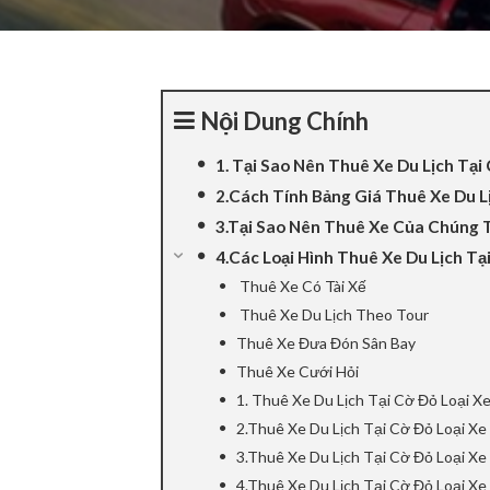
 panel
 panel
Nội Dung Chính
 panel
1. Tại Sao Nên Thuê Xe Du Lịch Tại
 panel
2.Cách Tính Bảng Giá Thuê Xe Du 
 Panel
3.Tại Sao Nên Thuê Xe Của Chúng T
4.Các Loại Hình Thuê Xe Du Lịch Tạ
 panel
Thuê Xe Có Tài Xế
Thuê Xe Du Lịch Theo Tour
 giriş
Thuê Xe Đưa Đón Sân Bay
Thuê Xe Cưới Hỏi
 panel
1. Thuê Xe Du Lịch Tại Cờ Đỏ Loại X
 Panel
2.Thuê Xe Du Lịch Tại Cờ Đỏ Loại Xe
3.Thuê Xe Du Lịch Tại Cờ Đỏ Loại Xe
 panel
4.Thuê Xe Du Lịch Tại Cờ Đỏ Loại Xe