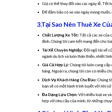
Giá có thể thay đổi vào các ngày lễ, Tết 
 panel
Để đảm bảo có xe vào ngày mong muốn, qu
 Panel
3.Tại Sao Nên Thuê Xe Củ
 Panel
Chất Lượng Xe Tốt:
Tất cả các xe của c
 Panel
định. Chúng tôi cam kết mang đến cho bạn
Tài Xế Chuyên Nghiệp:
Đội ngũ tài xế c
ku
ngành du lịch và luôn thân thiện, nhiệt tìn
k
Giá Cả Hợp Lý:
Chúng tôi luôn cung cấp 
hàng. Ngoài ra, chúng tôi còn có nhiều c
 panel
Dịch Vụ Khách Hàng Chu Đáo:
Chúng tô
bạn sẽ có một hành trình tuyệt vời khi sử
 panel
Đa Dạng Lựa Chọn:
Với nhiều loại xe và
 panel
hợp với nhu cầu của mình, từ những chuyế
 Panel