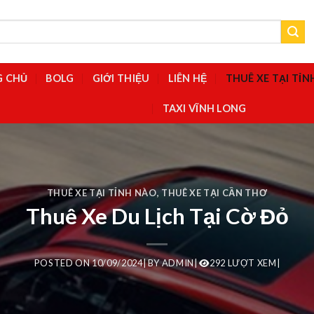
G CHỦ
BOLG
GIỚI THIỆU
LIÊN HỆ
THUÊ XE TẠI TỈ
TAXI VĨNH LONG
THUÊ XE TẠI TỈNH NÀO
,
THUÊ XE TẠI CẦN THƠ
Thuê Xe Du Lịch Tại Cờ Đỏ
POSTED ON
10/09/2024
|
BY
ADMIN
|
292 LƯỢT XEM|