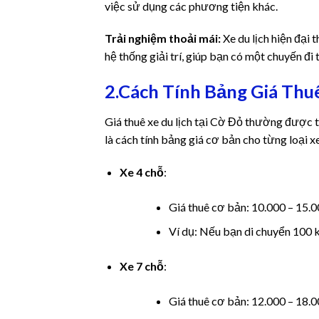
việc sử dụng các phương tiện khác.
satın al
Trải nghiệm thoải mái:
Xe du lịch hiện đại 
hệ thống giải trí, giúp bạn có một chuyến đi 
satın al
2.Cách Tính Bảng Giá Thu
 Panel
Giá thuê xe du lịch tại Cờ Đỏ thường được t
 panel
là cách tính bảng giá cơ bản cho từng loại x
 panel
Xe 4 chỗ
:
 Panel
Giá thuê cơ bản: 10.000 – 15
 panel
Ví dụ: Nếu bạn di chuyển 100 
 panel
Xe 7 chỗ
:
 panel
Giá thuê cơ bản: 12.000 – 18