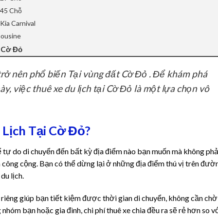
 45 Chỗ
Kia Carnival
mousine
i Cờ Đỏ
 trở nên phổ biến Tại vùng đất Cờ Đỏ . Để khám phá
y, việc thuê xe du lịch tại Cờ Đỏ là một lựa chọn vô
 Lịch Tại Cờ Đỏ?
hể tự do di chuyển đến bất kỳ địa điểm nào bạn muốn mà không phả
n công cộng. Bạn có thể dừng lại ở những địa điểm thú vị trên đườ
u lịch.
 riêng giúp bạn tiết kiệm được thời gian di chuyển, không cần chờ
g nhóm bạn hoặc gia đình, chi phí thuê xe chia đều ra sẽ rẻ hơn so v