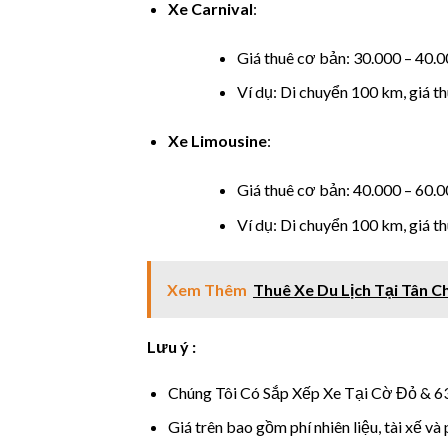
Xe Carnival
:
 panel
Giá thuê cơ bản: 30.000 – 40
 panel
Ví dụ: Di chuyển 100 km, giá t
 panel
Xe Limousine
:
 panel
Giá thuê cơ bản: 40.000 – 60
 panel
Ví dụ: Di chuyển 100 km, giá t
 Panel
Xem Thêm
Thuê Xe Du Lịch Tại Tân C
i
k
Lưu ý :
 Panel
Chúng Tôi Có Sắp Xếp Xe Tại Cờ Đỏ & 6
Giá trên bao gồm phí nhiên liệu, tài xế và
k