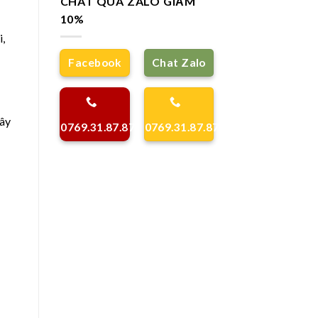
CHAT QUA ZALO GIẢM
10%
i,
Facebook
Chat Zalo
đây
0769.31.87.87
0769.31.87.87