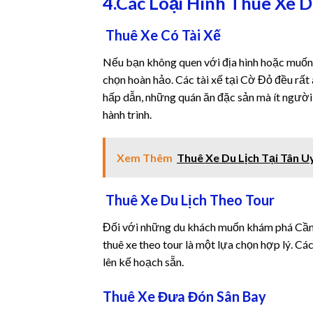
4.Các Loại Hình Thuê Xe D
k
Thuê Xe Có Tài Xế
k
Nếu bạn không quen với địa hình hoặc muốn t
chọn hoàn hảo. Các tài xế tại Cờ Đỏ đều rất
k
hấp dẫn, những quán ăn đặc sản mà ít người
hành trình.
 panel
 panel
Xem Thêm
Thuê Xe Du Lịch Tại Tân U
k
Thuê Xe Du Lịch Theo Tour
k
Đối với những du khách muốn khám phá Cần Th
thuê xe theo tour là một lựa chọn hợp lý. Cá
klink
lên kế hoạch sẵn.
k
Thuê Xe Đưa Đón Sân Bay