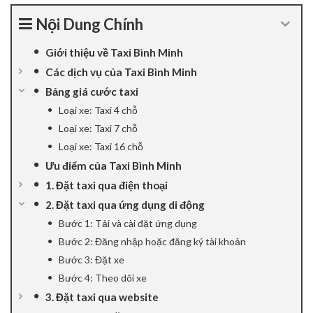
cklink panel
Nội Dung Chính
cklink panel
Giới thiệu về Taxi Bình Minh
Các dịch vụ của Taxi Bình Minh
cklink panel
Bảng giá cước taxi
Loại xe: Taxi 4 chỗ
cklink panel
Loại xe: Taxi 7 chỗ
cklink Panel
Loại xe: Taxi 16 chỗ
Ưu điểm của Taxi Bình Minh
cklink panel
1. Đặt taxi qua điện thoại
2. Đặt taxi qua ứng dụng di động
cklink giriş
Bước 1: Tải và cài đặt ứng dụng
cklink panel
Bước 2: Đăng nhập hoặc đăng ký tài khoản
Bước 3: Đặt xe
cklink Panel
Bước 4: Theo dõi xe
3. Đặt taxi qua website
cklink panel