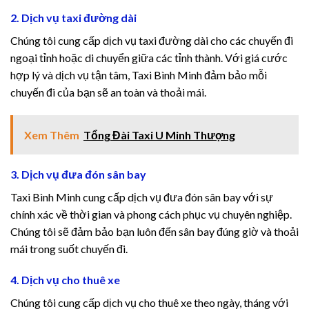
2. Dịch vụ taxi đường dài
cklink satın al
Chúng tôi cung cấp dịch vụ taxi đường dài cho các chuyến đi
ngoại tỉnh hoặc di chuyển giữa các tỉnh thành. Với giá cước
cklink satın al
hợp lý và dịch vụ tận tâm, Taxi Bình Minh đảm bảo mỗi
chuyến đi của bạn sẽ an toàn và thoải mái.
cklink Panel
cklink panel
Xem Thêm
Tổng Đài Taxi U Minh Thượng
cklink panel
3. Dịch vụ đưa đón sân bay
cklink Panel
Taxi Bình Minh cung cấp dịch vụ đưa đón sân bay với sự
chính xác về thời gian và phong cách phục vụ chuyên nghiệp.
cklink panel
Chúng tôi sẽ đảm bảo bạn luôn đến sân bay đúng giờ và thoải
mái trong suốt chuyến đi.
cklink panel
4. Dịch vụ cho thuê xe
cklink panel
Chúng tôi cung cấp dịch vụ cho thuê xe theo ngày, tháng với