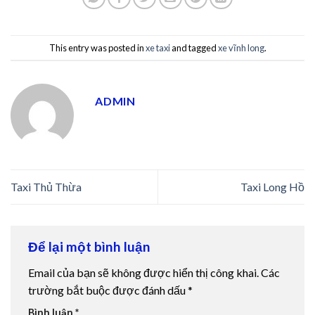
perbetin giriş
zipal
This entry was posted in
xe taxi
and tagged
xe vĩnh long
.
tpark
ADMIN
jobet giriş
mir escort
liganbet
Taxi Thủ Thừa
Taxi Long Hồ
liganbet giriş
sulabet
Để lại một bình luận
ltonbet giriş
Email của bạn sẽ không được hiển thị công khai.
Các
trường bắt buộc được đánh dấu
*
andpashabet
Bình luận
*