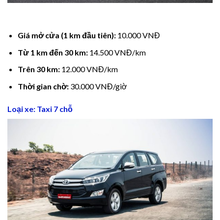
cklink panel
cklink panel
Giá mở cửa (1 km đầu tiên):
10.000 VNĐ
Từ 1 km đến 30 km:
14.500 VNĐ/km
cklink panel
Trên 30 km:
12.000 VNĐ/km
cklink panel
Thời gian chờ:
30.000 VNĐ/giờ
cklink panel
Loại xe: Taxi 7 chỗ
cklink Panel
luminati
cklink
cklink Panel
cklink