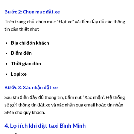
Bước 2: Chọn mục đặt xe
jobet giriş
Trên trang chủ, chọn mục “Đặt xe” và điền đầy đủ các thông
jobet
tin cần thiết như:
robet
Địa chỉ đón khách
Điểm đến
jobet güncel giriş
Thời gian đón
libet
Loại xe
zipal
Bước 3: Xác nhận đặt xe
jobet güncel giriş
Sau khi điền đầy đủ thông tin, bấm nút “Xác nhận”. Hệ thống
sẽ gửi thông tin đặt xe và xác nhận qua email hoặc tin nhắn
libet
SMS cho quý khách.
ritking
4. Lợi ích khi đặt taxi Bình Minh