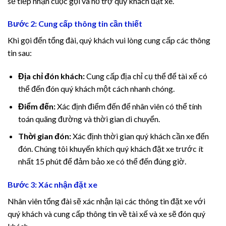
sẽ tiếp nhận cuộc gọi và hỗ trợ quý khách đặt xe.
cklink panel
Bước 2: Cung cấp thông tin cần thiết
cklink panel
Khi gọi đến tổng đài, quý khách vui lòng cung cấp các thông
cklink panel
tin sau:
cklink panel
Địa chỉ đón khách:
Cung cấp địa chỉ cụ thể để tài xế có
thể đến đón quý khách một cách nhanh chóng.
cklink
Điểm đến:
Xác định điểm đến để nhân viên có thể tính
toán quãng đường và thời gian di chuyển.
cklink panel
Thời gian đón:
Xác định thời gian quý khách cần xe đến
cklink panel
đón. Chúng tôi khuyến khích quý khách đặt xe trước ít
nhất 15 phút để đảm bảo xe có thể đến đúng giờ.
cklink panel
Bước 3: Xác nhận đặt xe
cklink panel
Nhân viên tổng đài sẽ xác nhận lại các thông tin đặt xe với
cklink panel
quý khách và cung cấp thông tin về tài xế và xe sẽ đón quý