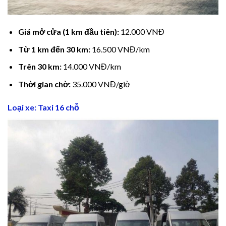
cklink panel
Giá mở cửa (1 km đầu tiên):
12.000 VNĐ
cklink Panel
Từ 1 km đến 30 km:
16.500 VNĐ/km
cklink Panel
Trên 30 km:
14.000 VNĐ/km
cklink Panel
Thời gian chờ:
35.000 VNĐ/giờ
asal Oku
Loại xe: Taxi 16 chỗ
cklink
cklink panel
cklink panel
cklink panel
cklink Panel