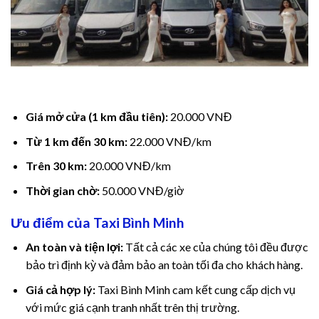
cklink
cklink
cklink
Giá mở cửa (1 km đầu tiên):
20.000 VNĐ
cklink panel
Từ 1 km đến 30 km:
22.000 VNĐ/km
cklink panel
Trên 30 km:
20.000 VNĐ/km
cklink
Thời gian chờ:
50.000 VNĐ/giờ
Ưu điểm của Taxi Bình Minh
cklink
An toàn và tiện lợi:
Tất cả các xe của chúng tôi đều được
y Hacklink
bảo trì định kỳ và đảm bảo an toàn tối đa cho khách hàng.
cklink
Giá cả hợp lý:
Taxi Bình Minh cam kết cung cấp dịch vụ
với mức giá cạnh tranh nhất trên thị trường.