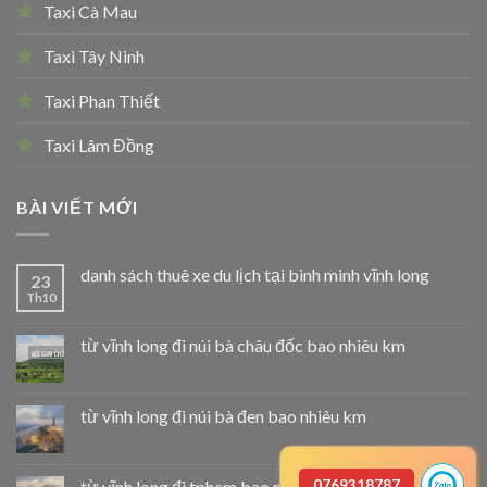
Taxi Cà Mau
Taxi Tây Ninh
Taxi Phan Thiết
Taxi Lâm Đồng
BÀI VIẾT MỚI
danh sách thuê xe du lịch tại bình minh vĩnh long
23
Th10
từ vĩnh long đi núi bà châu đốc bao nhiêu km
từ vĩnh long đi núi bà đen bao nhiêu km
từ vĩnh long đi tphcm bao nhiêu km
0769318787