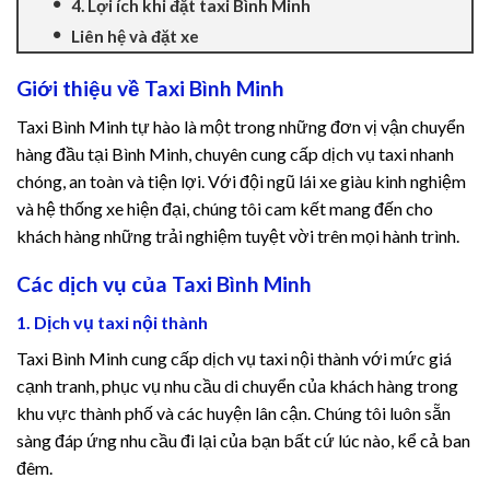
4. Lợi ích khi đặt taxi Bình Minh
cklink panel
Liên hệ và đặt xe
cklink panel
Giới thiệu về Taxi Bình Minh
Taxi Bình Minh tự hào là một trong những đơn vị vận chuyển
cklink Panel
hàng đầu tại Bình Minh, chuyên cung cấp dịch vụ taxi nhanh
chóng, an toàn và tiện lợi. Với đội ngũ lái xe giàu kinh nghiệm
cklink panel
và hệ thống xe hiện đại, chúng tôi cam kết mang đến cho
khách hàng những trải nghiệm tuyệt vời trên mọi hành trình.
cklink panel
Các dịch vụ của Taxi Bình Minh
cklink Panel
1. Dịch vụ taxi nội thành
cklink Panel
Taxi Bình Minh cung cấp dịch vụ taxi nội thành với mức giá
cạnh tranh, phục vụ nhu cầu di chuyển của khách hàng trong
cklink panel
khu vực thành phố và các huyện lân cận. Chúng tôi luôn sẵn
cklink panel
sàng đáp ứng nhu cầu đi lại của bạn bất cứ lúc nào, kể cả ban
đêm.
cklink panel