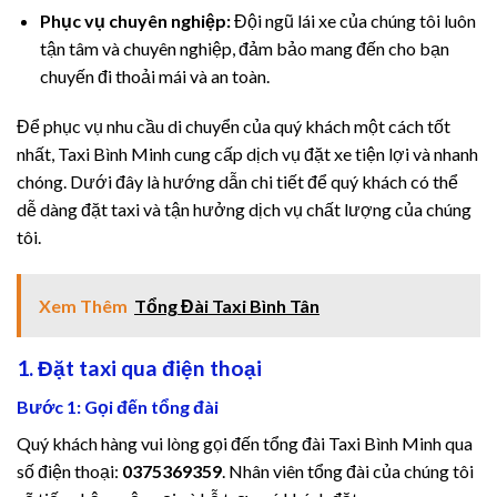
cklink
Phục vụ chuyên nghiệp:
Đội ngũ lái xe của chúng tôi luôn
tận tâm và chuyên nghiệp, đảm bảo mang đến cho bạn
cklink satın al
chuyến đi thoải mái và an toàn.
cklink panel
Để phục vụ nhu cầu di chuyển của quý khách một cách tốt
cklink panel
nhất, Taxi Bình Minh cung cấp dịch vụ đặt xe tiện lợi và nhanh
chóng. Dưới đây là hướng dẫn chi tiết để quý khách có thể
cklink panel
dễ dàng đặt taxi và tận hưởng dịch vụ chất lượng của chúng
tôi.
cklink panel
cklink panel
Xem Thêm
Tổng Đài Taxi Bình Tân
cklink panel
1. Đặt taxi qua điện thoại
Bước 1: Gọi đến tổng đài
cklink panel
Quý khách hàng vui lòng gọi đến tổng đài Taxi Bình Minh qua
cklink panel
số điện thoại:
0375369359
. Nhân viên tổng đài của chúng tôi