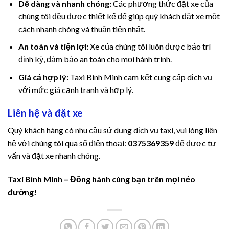
adoluslot
Dễ dàng và nhanh chóng:
Các phương thức đặt xe của
chúng tôi đều được thiết kế để giúp quý khách đặt xe một
jobet
cách nhanh chóng và thuận tiện nhất.
An toàn và tiện lợi:
Xe của chúng tôi luôn được bảo trì
os Maç Tv
định kỳ, đảm bảo an toàn cho mọi hành trình.
imebahis
Giá cả hợp lý:
Taxi Bình Minh cam kết cung cấp dịch vụ
với mức giá cạnh tranh và hợp lý.
imebahis Giriş
Liên hệ và đặt xe
วยออนไลน์
Quý khách hàng có nhu cầu sử dụng dịch vụ taxi, vui lòng liên
xbet giriş
hệ với chúng tôi qua số điện thoại:
0375369359
để được tư
vấn và đặt xe nhanh chóng.
xbet
Taxi Bình Minh – Đồng hành cùng bạn trên mọi nẻo
jobet
đường!
liganbet