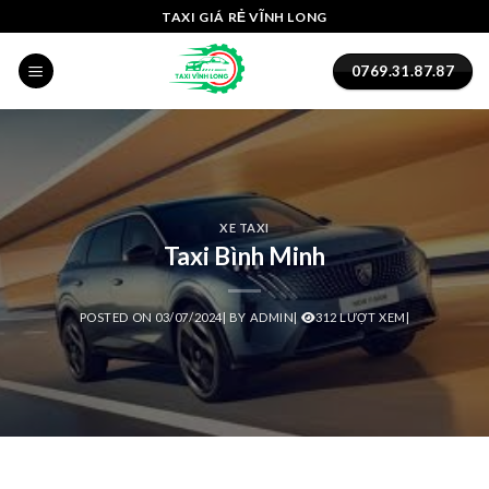
Skip
cklink panel
TAXI GIÁ RẺ VĨNH LONG
to
cklink panel
content
0769.31.87.87
cklink paketleri
cklink
cklink
XE TAXI
Taxi Bình Minh
cklink
cklink
POSTED ON
03/07/2024
|
BY
ADMIN
|
312 LƯỢT XEM|
cklink panel
cklink panel
cklink panel