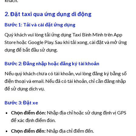
khách.
cklink panel
2. Đặt taxi qua ứng dụng di động
cklink panel
Bước 1: Tải và cài đặt ứng dụng
cklink panel
Quý khách vui lòng tải ứng dụng Taxi Bình Minh trên App
Store hoặc Google Play. Sau khi tải xong, cài đặt và mở ứng
cklink panel
dụng để bắt đầu sử dụng.
cklink panel
Bước 2: Đăng nhập hoặc đăng ký tài khoản
Nếu quý khách chưa có tài khoản, vui lòng đăng ký bằng số
cklink panel
điện thoại và email. Nếu đã có tài khoản, chỉ cần đăng nhập
để sử dụng dịch vụ.
cklink panel
Bước 3: Đặt xe
sal oku
Chọn điểm đón:
Nhập địa chỉ hoặc sử dụng định vị GPS
cklink satın al
để xác định điểm đón.
Chọn điểm đến:
Nhập địa chỉ điểm đến.
cklink Panel