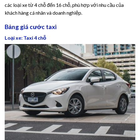
cklink panel
các loại xe từ 4 chỗ đến 16 chỗ, phù hợp với nhu cầu của
khách hàng cá nhân và doanh nghiệp.
cklink panel
Bảng giá cước taxi
cklink panel
Loại xe: Taxi 4 chỗ
cklink panel
cklink panel
cklink panel
cklink panel
cklink panel
cklink panel
cklink panel