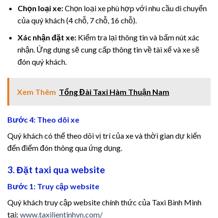
Chọn loại xe:
Chọn loại xe phù hợp với nhu cầu di chuyển
pha Fuel Pro
của quý khách (4 chỗ, 7 chỗ, 16 chỗ).
ostaro review
Xác nhận đặt xe:
Kiểm tra lại thông tin và bấm nút xác
nhận. Ứng dụng sẽ cung cấp thông tin về tài xế và xe sẽ
ain Savior Review
đón quý khách.
ervEase
Xem Thêm
Tổng Đài Taxi Hàm Thuận Nam
tric Boost
Bước 4: Theo dõi xe
tric Boost Ultra
Quý khách có thể theo dõi vị trí của xe và thời gian dự kiến
đến điểm đón thông qua ứng dụng.
 sleep review
3. Đặt taxi qua website
imology review
Bước 1: Truy cập website
pha fuel pro
Quý khách truy cập website chính thức của Taxi Bình Minh
tại:
www.taxilientinhvn.com/
imology review