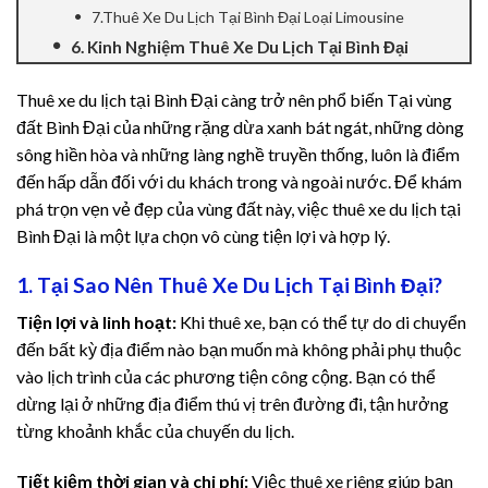
7.Thuê Xe Du Lịch Tại Bình Đại Loại Limousine
el
6. Kinh Nghiệm Thuê Xe Du Lịch Tại Bình Đại
el
Thuê xe du lịch tại Bình Đại càng trở nên phổ biến Tại vùng
đất Bình Đại của những rặng dừa xanh bát ngát, những dòng
el
sông hiền hòa và những làng nghề truyền thống, luôn là điểm
đến hấp dẫn đối với du khách trong và ngoài nước. Để khám
el
phá trọn vẹn vẻ đẹp của vùng đất này, việc thuê xe du lịch tại
el
Bình Đại là một lựa chọn vô cùng tiện lợi và hợp lý.
1. Tại Sao Nên Thuê Xe Du Lịch Tại Bình Đại?
el
Tiện lợi và linh hoạt:
Khi thuê xe, bạn có thể tự do di chuyển
el
đến bất kỳ địa điểm nào bạn muốn mà không phải phụ thuộc
vào lịch trình của các phương tiện công cộng. Bạn có thể
el
dừng lại ở những địa điểm thú vị trên đường đi, tận hưởng
từng khoảnh khắc của chuyến du lịch.
el
Tiết kiệm thời gian và chi phí:
Việc thuê xe riêng giúp bạn
el