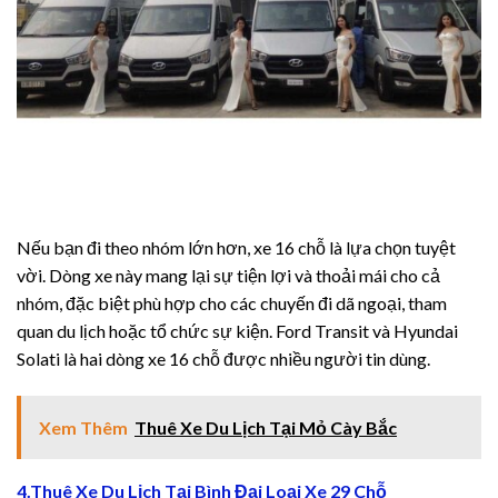
riş
riş
Nếu bạn đi theo nhóm lớn hơn, xe 16 chỗ là lựa chọn tuyệt
vời. Dòng xe này mang lại sự tiện lợi và thoải mái cho cả
nhóm, đặc biệt phù hợp cho các chuyến đi dã ngoại, tham
riş
quan du lịch hoặc tổ chức sự kiện. Ford Transit và Hyundai
Solati là hai dòng xe 16 chỗ được nhiều người tin dùng.
ş
Xem Thêm
Thuê Xe Du Lịch Tại Mỏ Cày Bắc
et
4.Thuê Xe Du Lịch Tại Bình Đại Loại Xe 29 Chỗ