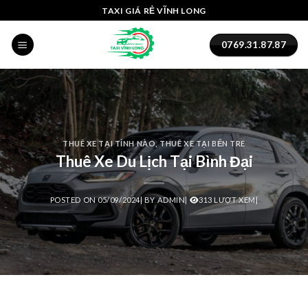
Skip
el
TAXI GIÁ RẺ VĨNH LONG
to
el
content
0769.31.87.87
tleri
THUÊ XE TẠI TỈNH NÀO
,
THUÊ XE TẠI BẾN TRE
Thuê Xe Du Lịch Tại Bình Đại
POSTED ON
05/09/2024
|
BY
ADMIN
|
313 LƯỢT XEM|
el
el
el