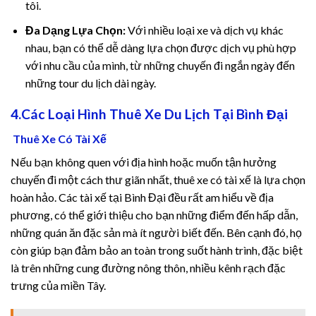
tôi.
Đa Dạng Lựa Chọn:
Với nhiều loại xe và dịch vụ khác
n al
nhau, bạn có thể dễ dàng lựa chọn được dịch vụ phù hợp
với nhu cầu của mình, từ những chuyến đi ngắn ngày đến
el
những tour du lịch dài ngày.
el
4.Các Loại Hình Thuê Xe Du Lịch Tại Bình Đại
el
Thuê Xe Có Tài Xế
Nếu bạn không quen với địa hình hoặc muốn tận hưởng
el
chuyến đi một cách thư giãn nhất, thuê xe có tài xế là lựa chọn
el
hoàn hảo. Các tài xế tại Bình Đại đều rất am hiểu về địa
phương, có thể giới thiệu cho bạn những điểm đến hấp dẫn,
el
những quán ăn đặc sản mà ít người biết đến. Bên cạnh đó, họ
còn giúp bạn đảm bảo an toàn trong suốt hành trình, đặc biệt
el
là trên những cung đường nông thôn, nhiều kênh rạch đặc
trưng của miền Tây.
el