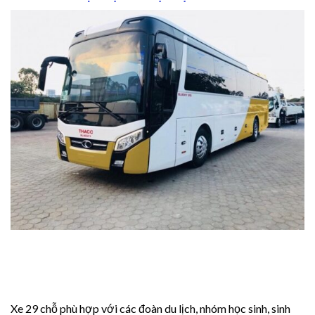
i
i
el
4
4
4
Xe 29 chỗ phù hợp với các đoàn du lịch, nhóm học sinh, sinh