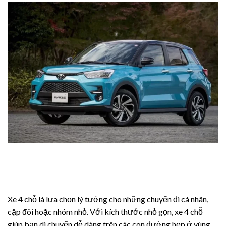
ro
iew
 Review
Ultra
ew
view
Xe 4 chỗ là lựa chọn lý tưởng cho những chuyến đi cá nhân,
o
cặp đôi hoặc nhóm nhỏ. Với kích thước nhỏ gọn, xe 4 chỗ
view
giúp bạn di chuyển dễ dàng trên các con đường hẹp ở vùng