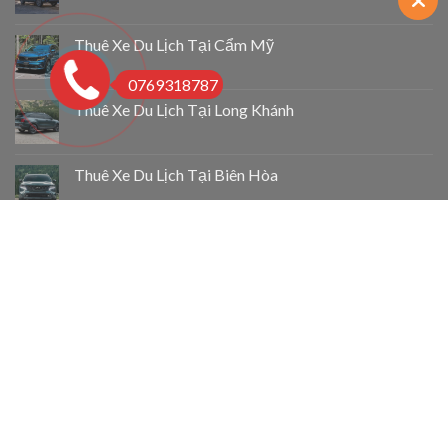
Thuê Xe Du Lịch Tại Cẩm Mỹ
0769318787
Thuê Xe Du Lịch Tại Long Khánh
Thuê Xe Du Lịch Tại Biên Hòa
Taxi 4 Chỗ Chợ Lách
Taxi 4 Chỗ Mỏ Cày Bắc
Taxi 4 Chỗ Thạnh Phú