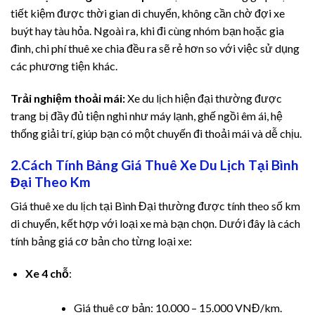
tiết kiệm được thời gian di chuyển, không cần chờ đợi xe
n al
buýt hay tàu hỏa. Ngoài ra, khi đi cùng nhóm bạn hoặc gia
đình, chi phí thuê xe chia đều ra sẽ rẻ hơn so với việc sử dụng
n al
các phương tiện khác.
el
Trải nghiệm thoải mái:
Xe du lịch hiện đại thường được
trang bị đầy đủ tiện nghi như máy lạnh, ghế ngồi êm ái, hệ
el
thống giải trí, giúp bạn có một chuyến đi thoải mái và dễ chịu.
el
2.Cách Tính Bảng Giá Thuê Xe Du Lịch Tại Bình
Đại Theo Km
el
Giá thuê xe du lịch tại Bình Đại thường được tính theo số km
el
di chuyển, kết hợp với loại xe mà bạn chọn. Dưới đây là cách
tính bảng giá cơ bản cho từng loại xe:
el
Xe 4 chỗ
:
el
Giá thuê cơ bản: 10.000 – 15.000 VNĐ/km.