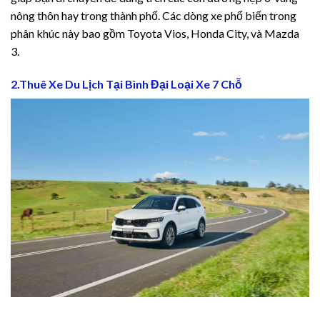
nông thôn hay trong thành phố. Các dòng xe phổ biến trong
phân khúc này bao gồm Toyota Vios, Honda City, và Mazda
3.
2.Thuê Xe Du Lịch Tại Bình Đại Loại Xe 7 Chỗ
l giriş
l giriş