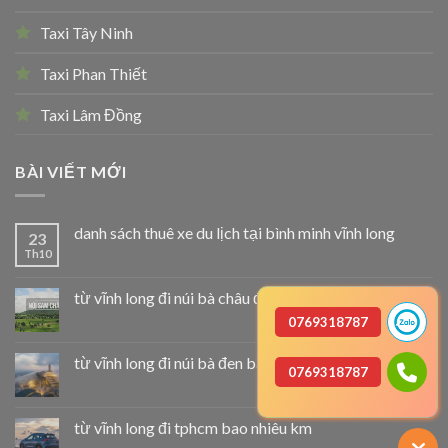
Taxi Tây Ninh
Taxi Phan Thiết
Taxi Lâm Đồng
BÀI VIẾT MỚI
danh sách thuê xe du lịch tại bình minh vĩnh long
23
Th10
từ vĩnh long đi núi bà châu đốc bao nhiêu km
0769318787
từ vĩnh long đi núi bà đen bao nhiêu km
0769318787
từ vĩnh long đi tphcm bao nhiêu km