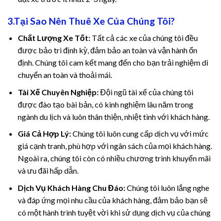
3.Tại Sao Nên Thuê Xe Của Chúng Tôi?
Chất Lượng Xe Tốt:
Tất cả các xe của chúng tôi đều
được bảo trì định kỳ, đảm bảo an toàn và vận hành ổn
định. Chúng tôi cam kết mang đến cho bạn trải nghiệm di
chuyển an toàn và thoải mái.
el
Tài Xế Chuyên Nghiệp:
Đội ngũ tài xế của chúng tôi
được đào tạo bài bản, có kinh nghiệm lâu năm trong
el
ngành du lịch và luôn thân thiện, nhiệt tình với khách hàng.
Giá Cả Hợp Lý:
Chúng tôi luôn cung cấp dịch vụ với mức
giá cạnh tranh, phù hợp với ngân sách của mọi khách hàng.
Ngoài ra, chúng tôi còn có nhiều chương trình khuyến mãi
và ưu đãi hấp dẫn.
k
Dịch Vụ Khách Hàng Chu Đáo:
Chúng tôi luôn lắng nghe
và đáp ứng mọi nhu cầu của khách hàng, đảm bảo bạn sẽ
có một hành trình tuyệt vời khi sử dụng dịch vụ của chúng