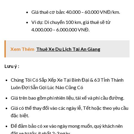
el
Giá thuê cơ bản: 40.000 – 60.000 VNĐ/km.
el
Ví dụ: Di chuyển 100 km, giá thuê sẽ từ
4.000.000 – 6.000.000 VNĐ.
el
Xem Thêm
Thuê Xe Du Lịch Tại An Giang
el
Lưu ý :
Chúng Tôi Có Sắp Xếp Xe Tại Bình Đại & 63 Tỉnh Thành
Luôn Đợi Sẵn Gọi Lúc Nào Cũng Có
el
Giá trên bao gồm phí nhiên liệu, tài xế và phí cầu đường.
el
Giá có thể thay đổi vào các ngày lễ, Tết hoặc theo yêu cầu
đặc biệt.
el
Để đảm bảo có xe vào ngày mong muốn, quý khách nên
el
đặt xe trước ít nhất 2-3 ngày.