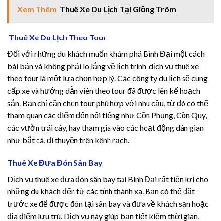
el
Xem Thêm
Thuê Xe Du Lịch Tại Giồng Trôm
el
Thuê Xe Du Lịch Theo Tour
el
Đối với những du khách muốn khám phá Bình Đại một cách
bài bản và không phải lo lắng về lịch trình, dịch vụ thuê xe
el
theo tour là một lựa chọn hợp lý. Các công ty du lịch sẽ cung
cấp xe và hướng dẫn viên theo tour đã được lên kế hoạch
sẵn. Bạn chỉ cần chọn tour phù hợp với nhu cầu, từ đó có thể
tham quan các điểm đến nổi tiếng như Cồn Phụng, Cồn Quy,
el
các vườn trái cây, hay tham gia vào các hoạt động dân gian
như bắt cá, đi thuyền trên kênh rạch.
el
Thuê Xe Đưa Đón Sân Bay
el
Dịch vụ thuê xe đưa đón sân bay tại Bình Đại rất tiện lợi cho
el
những du khách đến từ các tỉnh thành xa. Bạn có thể đặt
trước xe để được đón tại sân bay và đưa về khách sạn hoặc
el
địa điểm lưu trú. Dịch vụ này giúp bạn tiết kiệm thời gian,