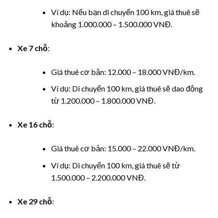
el
Ví dụ: Nếu bạn di chuyển 100 km, giá thuê sẽ
khoảng 1.000.000 – 1.500.000 VNĐ.
el
el
Xe 7 chỗ
:
el
Giá thuê cơ bản: 12.000 – 18.000 VNĐ/km.
Ví dụ: Di chuyển 100 km, giá thuê sẽ dao động
el
từ 1.200.000 – 1.800.000 VNĐ.
el
Xe 16 chỗ
:
el
Giá thuê cơ bản: 15.000 – 22.000 VNĐ/km.
el
Ví dụ: Di chuyển 100 km, giá thuê sẽ từ
1.500.000 – 2.200.000 VNĐ.
el
Xe 29 chỗ
:
el