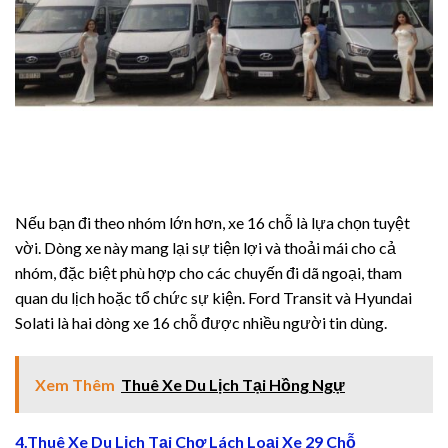
 giriş
 giriş
rt
Nếu bạn đi theo nhóm lớn hơn, xe 16 chỗ là lựa chọn tuyệt
t
vời. Dòng xe này mang lại sự tiện lợi và thoải mái cho cả
nhóm, đặc biệt phù hợp cho các chuyến đi dã ngoại, tham
 giriş
quan du lịch hoặc tổ chức sự kiện. Ford Transit và Hyundai
Solati là hai dòng xe 16 chỗ được nhiều người tin dùng.
iriş
Xem Thêm
Thuê Xe Du Lịch Tại Hồng Ngự
abet
4.Thuê Xe Du Lịch Tại Chợ Lách Loại Xe 29 Chỗ