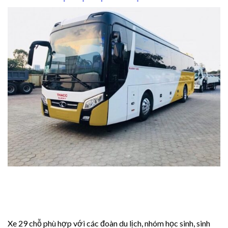
leri
leri
Panel
um24
um24
um24
Xe 29 chỗ phù hợp với các đoàn du lịch, nhóm học sinh, sinh