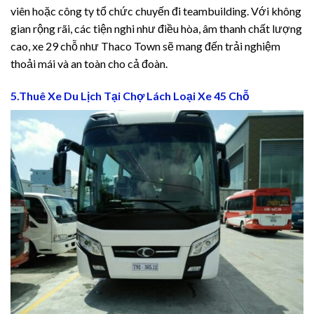
viên hoặc công ty tổ chức chuyến đi teambuilding. Với không
gian rộng rãi, các tiện nghi như điều hòa, âm thanh chất lượng
cao, xe 29 chỗ như Thaco Town sẽ mang đến trải nghiệm
thoải mái và an toàn cho cả đoàn.
l
5.Thuê Xe Du Lịch Tại Chợ Lách Loại Xe 45 Chỗ