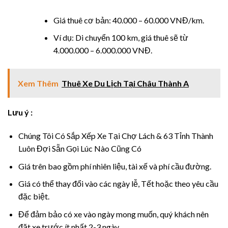
panel
Giá thuê cơ bản: 40.000 – 60.000 VNĐ/km.
Panel
Ví dụ: Di chuyển 100 km, giá thuê sẽ từ
4.000.000 – 6.000.000 VNĐ.
Panel
Xem Thêm
Thuê Xe Du Lịch Tại Châu Thành A
Panel
u
Lưu ý :
Chúng Tôi Có Sắp Xếp Xe Tại Chợ Lách & 63 Tỉnh Thành
Luôn Đợi Sẵn Gọi Lúc Nào Cũng Có
panel
Giá trên bao gồm phí nhiên liệu, tài xế và phí cầu đường.
panel
Giá có thể thay đổi vào các ngày lễ, Tết hoặc theo yêu cầu
đặc biệt.
panel
Để đảm bảo có xe vào ngày mong muốn, quý khách nên
Panel
đặt xe trước ít nhất 2-3 ngày.