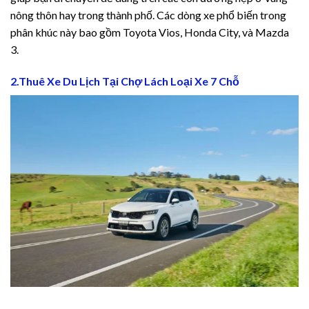
nông thôn hay trong thành phố. Các dòng xe phổ biến trong
iş
phân khúc này bao gồm Toyota Vios, Honda City, và Mazda
3.
2.Thuê Xe Du Lịch Tại Chợ Lách Loại Xe 7 Chỗ
cel giriş
cel giriş