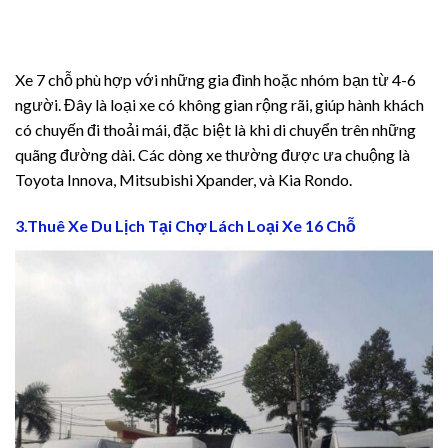
t
Xe 7 chỗ phù hợp với những gia đình hoặc nhóm bạn từ 4-6
Tv
người. Đây là loại xe có không gian rộng rãi, giúp hành khách
có chuyến đi thoải mái, đặc biệt là khi di chuyển trên những
s
quãng đường dài. Các dòng xe thường được ưa chuộng là
Toyota Innova, Mitsubishi Xpander, và Kia Rondo.
 Giriş
3.Thuê Xe Du Lịch Tại Chợ Lách Loại Xe 16 Chỗ
น์
ş