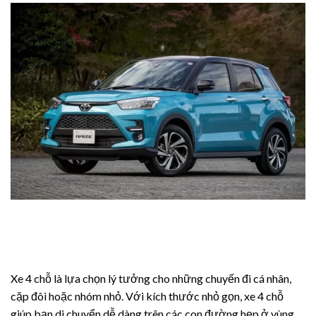
 Pro
review
or Review
st
st Ultra
eview
 review
Xe 4 chỗ là lựa chọn lý tưởng cho những chuyến đi cá nhân,
 pro
cặp đôi hoặc nhóm nhỏ. Với kích thước nhỏ gọn, xe 4 chỗ
 review
giúp bạn di chuyển dễ dàng trên các con đường hẹp ở vùng