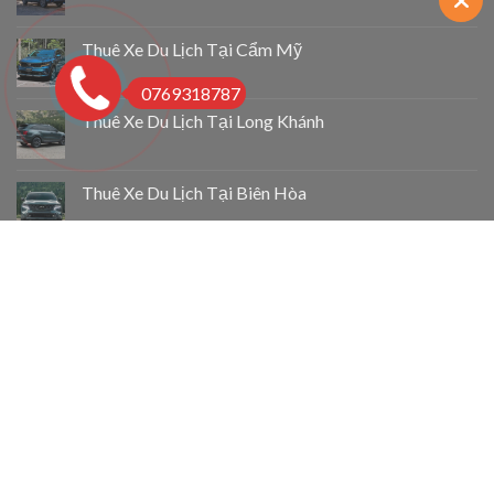
Thuê Xe Du Lịch Tại Cẩm Mỹ
0769318787
Thuê Xe Du Lịch Tại Long Khánh
Thuê Xe Du Lịch Tại Biên Hòa
Taxi 4 Chỗ Chợ Lách
Taxi 4 Chỗ Mỏ Cày Bắc
Taxi 4 Chỗ Thạnh Phú