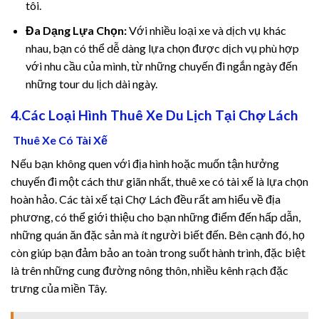
tôi.
Đa Dạng Lựa Chọn:
Với nhiều loại xe và dịch vụ khác
atın al
nhau, bạn có thể dễ dàng lựa chọn được dịch vụ phù hợp
với nhu cầu của mình, từ những chuyến đi ngắn ngày đến
panel
những tour du lịch dài ngày.
panel
4.Các Loại Hình Thuê Xe Du Lịch Tại Chợ Lách
panel
Thuê Xe Có Tài Xế
Nếu bạn không quen với địa hình hoặc muốn tận hưởng
panel
chuyến đi một cách thư giãn nhất, thuê xe có tài xế là lựa chọn
panel
hoàn hảo. Các tài xế tại Chợ Lách đều rất am hiểu về địa
phương, có thể giới thiệu cho bạn những điểm đến hấp dẫn,
panel
những quán ăn đặc sản mà ít người biết đến. Bên cạnh đó, họ
còn giúp bạn đảm bảo an toàn trong suốt hành trình, đặc biệt
panel
là trên những cung đường nông thôn, nhiều kênh rạch đặc
trưng của miền Tây.
panel