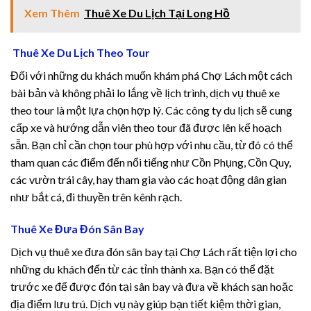
panel
Xem Thêm
Thuê Xe Du Lịch Tại Long Hồ
panel
Thuê Xe Du Lịch Theo Tour
panel
Đối với những du khách muốn khám phá Chợ Lách một cách
bài bản và không phải lo lắng về lịch trình, dịch vụ thuê xe
panel
theo tour là một lựa chọn hợp lý. Các công ty du lịch sẽ cung
cấp xe và hướng dẫn viên theo tour đã được lên kế hoạch
sẵn. Bạn chỉ cần chọn tour phù hợp với nhu cầu, từ đó có thể
tham quan các điểm đến nổi tiếng như Cồn Phụng, Cồn Quy,
panel
các vườn trái cây, hay tham gia vào các hoạt động dân gian
như bắt cá, đi thuyền trên kênh rạch.
panel
Thuê Xe Đưa Đón Sân Bay
panel
Dịch vụ thuê xe đưa đón sân bay tại Chợ Lách rất tiện lợi cho
panel
những du khách đến từ các tỉnh thành xa. Bạn có thể đặt
trước xe để được đón tại sân bay và đưa về khách sạn hoặc
panel
địa điểm lưu trú. Dịch vụ này giúp bạn tiết kiệm thời gian,