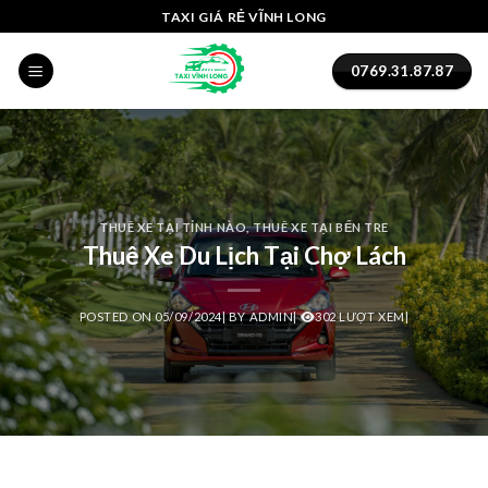
Skip
panel
TAXI GIÁ RẺ VĨNH LONG
to
panel
content
0769.31.87.87
aketleri
THUÊ XE TẠI TỈNH NÀO
,
THUÊ XE TẠI BẾN TRE
Thuê Xe Du Lịch Tại Chợ Lách
POSTED ON
05/09/2024
|
BY
ADMIN
|
302 LƯỢT XEM|
panel
panel
panel