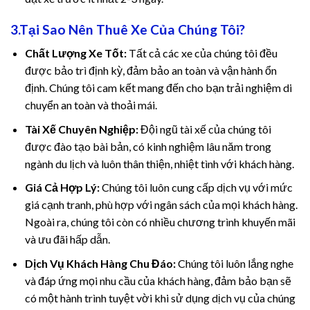
3.Tại Sao Nên Thuê Xe Của Chúng Tôi?
Chất Lượng Xe Tốt:
Tất cả các xe của chúng tôi đều
được bảo trì định kỳ, đảm bảo an toàn và vận hành ổn
định. Chúng tôi cam kết mang đến cho bạn trải nghiệm di
chuyển an toàn và thoải mái.
panel
Tài Xế Chuyên Nghiệp:
Đội ngũ tài xế của chúng tôi
được đào tạo bài bản, có kinh nghiệm lâu năm trong
panel
ngành du lịch và luôn thân thiện, nhiệt tình với khách hàng.
Giá Cả Hợp Lý:
Chúng tôi luôn cung cấp dịch vụ với mức
giá cạnh tranh, phù hợp với ngân sách của mọi khách hàng.
Ngoài ra, chúng tôi còn có nhiều chương trình khuyến mãi
và ưu đãi hấp dẫn.
ink
Dịch Vụ Khách Hàng Chu Đáo:
Chúng tôi luôn lắng nghe
và đáp ứng mọi nhu cầu của khách hàng, đảm bảo bạn sẽ
có một hành trình tuyệt vời khi sử dụng dịch vụ của chúng