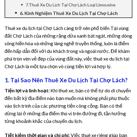
7.Thuê Xe Du Lịch Tại Chợ Lách Loại Limousine
panel
6. Kinh Nghiệm Thuê Xe Du Lịch Tại Chợ Lách
panel
Thuê xe du lịch tại Chợ Lách càng trở nên phổ biến Tại vùng
đất Chợ Lách của những rặng dừa xanh bát ngát, những dòng
Panel
sông hiền hòa và những làng nghề truyền thống, luôn là điểm
đến hấp dẫn đối với du khách trong và ngoài nước. Để khám
panel
phá trọn vẹn vẻ đẹp của vùng đất này, việc thuê xe du lịch tại
panel
Chợ Lách là một lựa chọn vô cùng tiện lợi và hợp lý.
1. Tại Sao Nên Thuê Xe Du Lịch Tại Chợ Lách?
Panel
Tiện lợi và linh hoạt:
Khi thuê xe, bạn có thể tự do di chuyển
Panel
đến bất kỳ địa điểm nào bạn muốn mà không phải phụ thuộc
vào lịch trình của các phương tiện công cộng. Bạn có thể
panel
dừng lại ở những địa điểm thú vị trên đường đi, tận hưởng
từng khoảnh khắc của chuyến du lịch.
panel
Tiết kiệm thời gian và chi phí:
Việc thuê xe riêng giúp bạn
panel