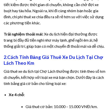
tiết kiệm được thời gian di chuyển, không cần chờ đợi xe
atın al
buýt hay tàu hỏa. Ngoài ra, khi đi cùng nhóm bạn hoặc gia
đình, chi phí thuê xe chia đều ra sẽ rẻ hơn so với việc sử dụng
atın al
các phương tiện khác.
Panel
Trải nghiệm thoải mái:
Xe du lịch hiện đại thường được
trang bị đầy đủ tiện nghi như máy lạnh, ghế ngồi êm ái, hệ
panel
thống giải trí, giúp bạn có một chuyến đi thoải mái và dễ chịu.
panel
2.Cách Tính Bảng Giá Thuê Xe Du Lịch Tại Chợ
Lách Theo Km
Panel
Giá thuê xe du lịch tại Chợ Lách thường được tính theo số km
panel
di chuyển, kết hợp với loại xe mà bạn chọn. Dưới đây là cách
tính bảng giá cơ bản cho từng loại xe:
panel
Xe 4 chỗ
:
panel
Giá thuê cơ bản: 10.000 – 15.000 VNĐ/km.