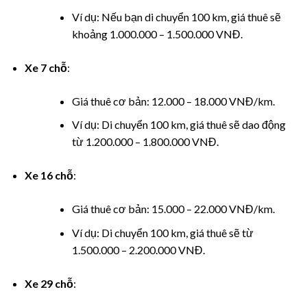
panel
Ví dụ: Nếu bạn di chuyển 100 km, giá thuê sẽ
khoảng 1.000.000 – 1.500.000 VNĐ.
panel
panel
Xe 7 chỗ
:
panel
Giá thuê cơ bản: 12.000 – 18.000 VNĐ/km.
Ví dụ: Di chuyển 100 km, giá thuê sẽ dao động
panel
từ 1.200.000 – 1.800.000 VNĐ.
panel
Xe 16 chỗ
:
panel
Giá thuê cơ bản: 15.000 – 22.000 VNĐ/km.
panel
Ví dụ: Di chuyển 100 km, giá thuê sẽ từ
1.500.000 – 2.200.000 VNĐ.
panel
Xe 29 chỗ
:
panel