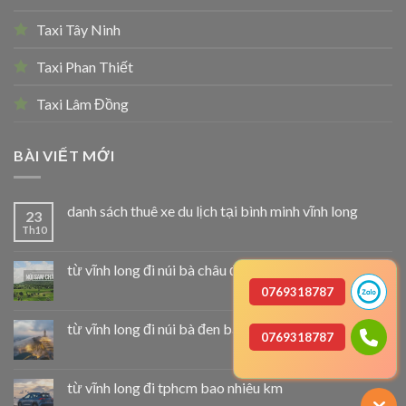
Taxi Tây Ninh
Taxi Phan Thiết
Taxi Lâm Đồng
BÀI VIẾT MỚI
danh sách thuê xe du lịch tại bình minh vĩnh long
23
Th10
từ vĩnh long đi núi bà châu đốc bao nhiêu km
0769318787
từ vĩnh long đi núi bà đen bao nhiêu km
0769318787
từ vĩnh long đi tphcm bao nhiêu km