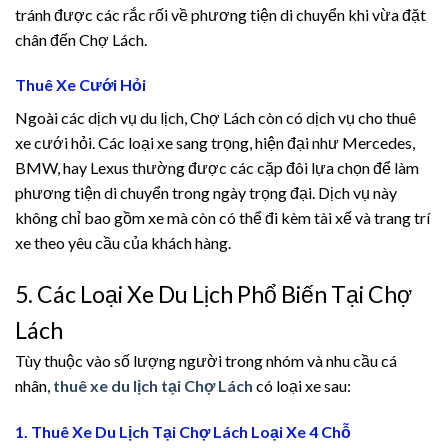
tránh được các rắc rối về phương tiện di chuyển khi vừa đặt
panel
chân đến Chợ Lách.
panel
Thuê Xe Cưới Hỏi
panel
Ngoài các dịch vụ du lịch, Chợ Lách còn có dịch vụ cho thuê
xe cưới hỏi. Các loại xe sang trọng, hiện đại như Mercedes,
panel
BMW, hay Lexus thường được các cặp đôi lựa chọn để làm
phương tiện di chuyển trong ngày trọng đại. Dịch vụ này
panel
không chỉ bao gồm xe mà còn có thể đi kèm tài xế và trang trí
xe theo yêu cầu của khách hàng.
panel
5. Các Loại Xe Du Lịch Phổ Biến Tại Chợ
panel
Lách
Tùy thuộc vào số lượng người trong nhóm và nhu cầu cá
nhân,
thuê xe du lịch tại Chợ Lách
có loại xe sau:
atın al
1. Thuê Xe Du Lịch Tại Chợ Lách Loại Xe 4 Chỗ
Panel